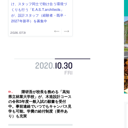
み”を作り、リモートワーク主体の働
ー (業務委託) を募集中
け、スタッフ同士で助け合う環境づ
ALA INC.」が、設計スタッフ・アル
的でシンプルなデザイン”を志向する
き方を実践する「株式会社つぎと」
くりも行う「E.A.S.T.architects」
バイト・事務職を募集中
「PANDA：山本浩三建築設計事務
が、設計スタッフ（経験者・既卒）
が、設計スタッフ（経験者・既卒・
所」が、設計スタッフ（経験者・既
を募集中
2027年新卒）を募集中
卒・2027年新卒）を募集中
2026.08.03
2026.08.03
2026.07.31
2026.07.30
2026.07.29
2020
.
10
.
30
FRI
隈研吾が校長を務める「高知
県立林業大学校」が、木造設計コース
の令和3年度一般入試の願書を受付
中。事前連絡でいつでもキャンパス見
学も可能。学費の給付制度（要件あ
り）も充実