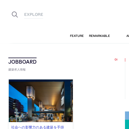
建築求人情報
古民家を軸に全国で“価値循環の仕組
リノベる株式会社が、設計パートナ
社会への影響力のある建築を手掛
代官山を拠点に活動する「梅澤竜也 /
住宅や共同住宅などを手掛け、“合理