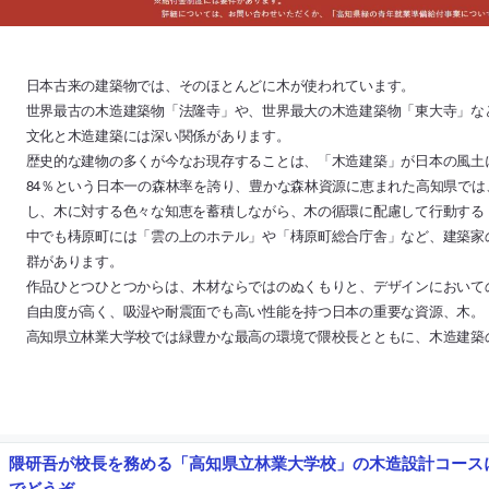
日本古来の建築物では、そのほとんどに木が使われています。
世界最古の木造建築物「法隆寺」や、世界最大の木造建築物「東大寺」な
文化と木造建築には深い関係があります。
歴史的な建物の多くが今なお現存することは、「木造建築」が日本の風土
84％という日本一の森林率を誇り、豊かな森林資源に恵まれた高知県で
し、木に対する色々な知恵を蓄積しながら、木の循環に配慮して行動する
中でも梼原町には「雲の上のホテル」や「梼原町総合庁舎」など、建築家
群があります。
作品ひとつひとつからは、木材ならではのぬくもりと、デザインにおいて
自由度が高く、吸湿や耐震面でも高い性能を持つ日本の重要な資源、木。
高知県立林業大学校では緑豊かな最高の環境で隈校長とともに、木造建築
隈研吾が校長を務める「高知県立林業大学校」の木造設計コース
でどうぞ