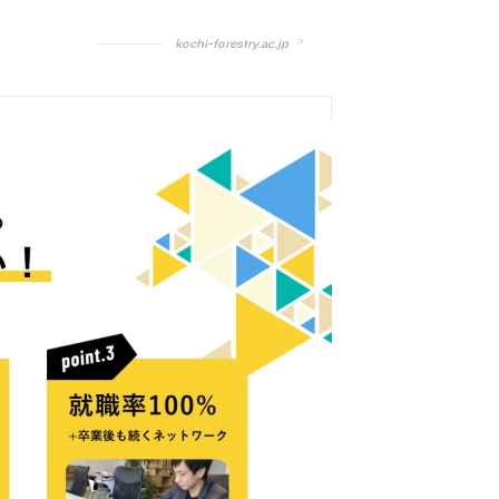
kochi-forestry.ac.jp