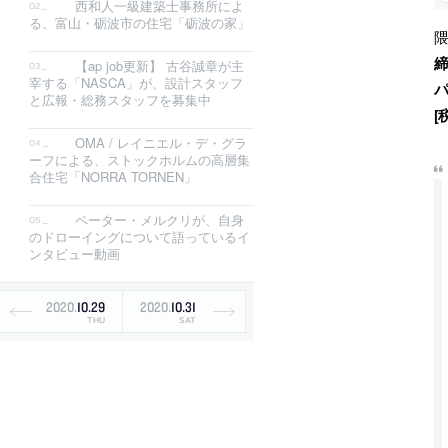
西和人一級建築士事務所によ
る、富山・砺波市の住宅「砺波の家」
締
【ap job更新】 古谷誠章が主
宰する「NASCA」が、設計スタッフ
と広報・総務スタッフを募集中
[
OMA / レイニエル・デ・グラ
ーフによる、ストックホルムの高層集
合住宅「NORRA TORNEN」
ペーター・メルクリが、自身
のドローイングについて語っているイ
ンタビュー動画
2020
.
10
.
29
2020
.
10
.
31
THU
SAT