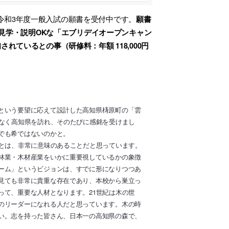
令和3年度一般入試の願書を受付中です。
願書
見学・説明OKな「エブリデイオープンキャン
れているとの事（研修料：年額 118,000円
という要望に応えて設計した高知県梼原町の「雲
となく高知県を訪れ、そのたびに感銘を受けまし
でも希ではないのかと。
ことは、非常に意味のあることだと思っています。
林業・木材産業をいかに重要視しているかの象徴
ーム」というビジョンは、すでに形になりつつあ
見ても非常に貴重な存在であり、本校から巣立っ
って、重要な人材となります。21世紀は木の世
のリーダーになれる人だと思っています。木の時
い。志を持った皆さん、日本一の高知県の森で、