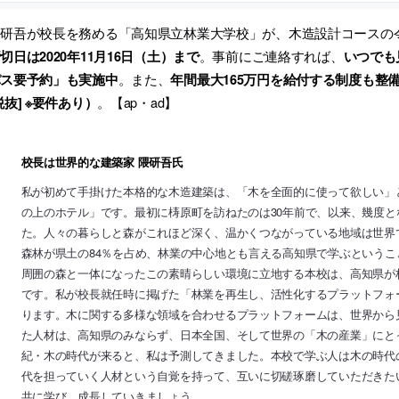
隈研吾が校長を務める「高知県立林業大学校」が、木造設計コースの
。事前にご連絡すれば、
切日は2020年11月16日（土）まで
いつでも
。また、
パス要予約」も実施中
年間最大165万円を給付する制度も整備さ
。【ap・ad】
税抜] ※要件あり）
校長は世界的な建築家 隈研吾氏
私が初めて手掛けた本格的な木造建築は、「木を全面的に使って欲しい」
の上のホテル」です。最初に梼原町を訪ねたのは30年前で、以来、幾度
た。人々の暮らしと森がこれほど深く、温かくつながっている地域は世界
森林が県土の84％を占め、林業の中心地とも言える高知県で学ぶという
周囲の森と一体になったこの素晴らしい環境に立地する本校は、高知県が
です。私が校長就任時に掲げた「林業を再生し、活性化するプラットフォ
ります。木に関する多様な領域を合わせるプラットフォームは、世界から
た人材は、高知県のみならず、日本全国、そして世界の「木の産業」にと
紀・木の時代が来ると、私は予測してきました。本校で学ぶ人は木の時代
代を担っていく人材という自覚を持って、互いに切磋琢磨していただきた
共に学び、成長していきましょう。