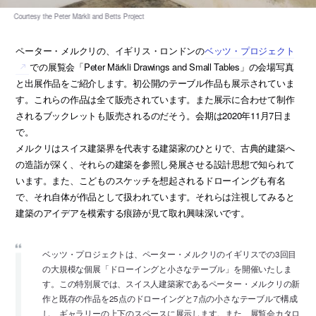
ペーター・メルクリの、イギリス・ロンドンの
ベッツ・プロジェクト
での展覧会「Peter Märkli Drawings and Small Tables」の会場写真
と出展作品をご紹介します。初公開のテーブル作品も展示されていま
す。これらの作品は全て販売されています。また展示に合わせて制作
されるブックレットも販売されるのだそう。会期は2020年11月7日ま
で。
メルクリはスイス建築界を代表する建築家のひとりで、古典的建築へ
の造詣が深く、それらの建築を参照し発展させる設計思想で知られて
います。また、こどものスケッチを想起されるドローイングも有名
で、それ自体が作品として扱われています。それらは注視してみると
建築のアイデアを模索する痕跡が見て取れ興味深いです。
ベッツ・プロジェクトは、ペーター・メルクリのイギリスでの3回目
の大規模な個展「ドローイングと小さなテーブル」を開催いたしま
す。この特別展では、スイス人建築家であるペーター・メルクリの新
作と既存の作品を25点のドローイングと7点の小さなテーブルで構成
し、ギャラリーの上下のスペースに展示します。また、展覧会カタロ