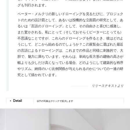
グも刊行されます。
ペーター・メルクリの新しいドローイングを見るたびに、プロジェク
トのための設計図として、あるいは投機的な立面図の研究として、あ
るいは「言語のドローイング」として、その自由さと喜びに感激し、
また驚かされる。私にとって（そしておそらくピーターにとっても）
不思議なことですが、これらのドローイングを作るとき、彼はどのよ
うにして、どこから始めるのでしょうか？この展覧会に選ばれた最近
の言語によるドローイングは、これまでの作品と同様に刺激的で、大
胆で、魅力に満ちています。それらは、単純な長方形の建物の高さが
幅よりも少しだけ高くなっている場合、どのようにして建築的な秩序
やリズム、納得のいく比例関係が与えられるのかについての一連の研
究として描かれています。
リリーステキストより
以下の写真はクリックで拡大します