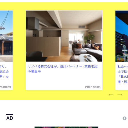
作り、
リノベる株式会社が、設計パートナー (業務委託)
社会へ
株式会
を募集中
士で助
卒）を
「E.A
者・既
26.08.03
2026.08.03