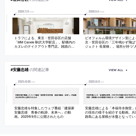
2026
.
7
.
13
2026
.
5
.
11
MON
MON
トラフによる、東京・世田谷区の店舗
ビオフォルム環境デザイン室によ
「MM Canele 駒沢大学駅店」。駅構内の
京・世田谷区の「三年鳴かず飛ば
カヌレのテイクアウト専門店。雑踏の中
ジェクト 長屋棟」。場所が持つ“
で“印象が立ち上がる”存在を求め、白い空
う記憶”を未来につなぐプロジェ
間に“樹皮を混ぜたボードを用いたカウン
環。子育て世代が暮らす為の建築
ター”を浮遊させる構成を考案。商品・図
て、コモン的な空間を備えた“長
案・素材の量感の呼応で印象の凝縮も意
賃貸シェアハウス”を計画。交流
図
外への“賑わい”の表出も意図
#安藤忠雄
の関連記事
VIEW ALL
2025
.
10
.
05
2025
.
9
.
13
SUN
SAT
安藤忠雄を特集したウェブ番組「建築家
安藤忠雄による「本福寺水御堂」(1
安藤忠雄 青春の軌跡、未来へ」の動
の現在の様子を紹介する動画。兵
画。2025年9月に公開されたもの
路島にある屋根が水盤となってい
築。2025年9月に公開されたもの