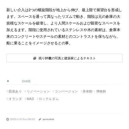
新しい介入は2つの螺旋階段が地上から伸び、最上階で展望台を形成し
ます。スペースを通って異なったリズムで動き、階段は元の倉庫の大
規模なスケールを破壊し、より人間スケールおよび親密なスペースを
加えるます。階段に使用されているステンレスや木の素材は、倉庫本
来のコンクリートやスチールの素材とのコントラストを保ちながら、
船に乗ることをイメージさせるとの事。
残り
の写真と建築家によるテキスト
31枚
SHARE
図面あり
リノベーション
コンバージョン
美術館・博物館
オランダ
MAD
ロッテルダム
2020.11.15 Sun 08:02
permalink