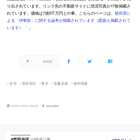
り出されています。リンク先の不動産サイトに現況写真が17枚掲載さ
れています。価格は7億5千万円との事。こちらのページは、
植田実に
よる「伊東邸」に関する論考が掲載されています（図面も掲載されて
います）
。
SHARE
住宅
世田谷区
東京
安藤忠雄
保存関連
2020.11.15 Sun 08:20
permalink
#世田谷区
の関連記事
VIEW ALL