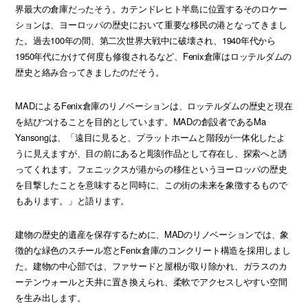
界最大の倉庫だったそう。カテンドレヒト半島に位置するそのロケー
ションは、ヨーロッパの歴史において重要な移民の港となってきまし
た。過去100年の間、第二次世界大戦中に破壊され、1940年代から
1950年代にかけて何度も修復されるなど、Fenix倉庫はロッテルダムの
歴史と絡み合ってきましたのだそう。
MADによるFenix倉庫のリノベーションは、ロッテルダムの歴史と現在
を結びつけることを目的としています。MADの創設者であるMa
Yansongは、「遠目に見ると、プラットホームと階段が一体化したよ
うに見えますが、目の前にあると彫刻作品として存在し、探索へと誘
ってくれます。フェニックスが港からの移住というヨーロッパの歴史
を目撃したことを意味すると同時に、この街の未来を象徴するもので
もあります。」と語ります。
建物の歴史的遺産を保存するために、MADのリノベーションでは、象
徴的な緑色のスチール窓とFenix倉庫のコンクリート構造を採用しまし
た。建物の中心部では、ファサードと屋根が取り除かれ、ガラスのカ
ーテンウォールと天井に置き換えられ、柔軟でアクセスしやすい空間
を生み出します。