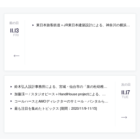
東日本旅客鉄道＋JR東日本建築設計による、神奈川の横浜駅西口駅ビル「JR横浜タワー」
11
.
13
FRI
鈴木弘人設計事務所による、宮城・仙台市の「泉の杜幼稚園」
11
.
17
加藤渓一 / スタジオピース＋HandiHouse projectによる、東京・日野市の住宅「タープ」
TUE
コールハースとAMOディレクターのサミール・バンタルらによる、グッゲンハイム美術館で行われた“田舎”をテーマにした建築展「Countryside, The Future」の会場設営の様子を紹介するタイムラプス動画
最も注目を集めたトピックス [期間：2020/11/9-11/15]