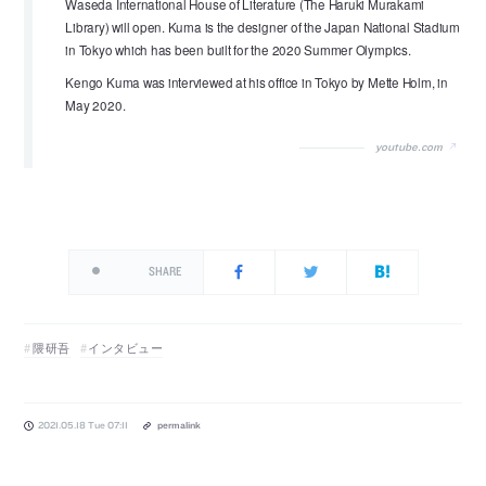
Waseda International House of Literature (The Haruki Murakami
Library) will open. Kuma is the designer of the Japan National Stadium
in Tokyo which has been built for the 2020 Summer Olympics.
Kengo Kuma was interviewed at his office in Tokyo by Mette Holm, in
May 2020.
youtube.com
SHARE
隈研吾
インタビュー
2021.05.18 Tue 07:11
permalink