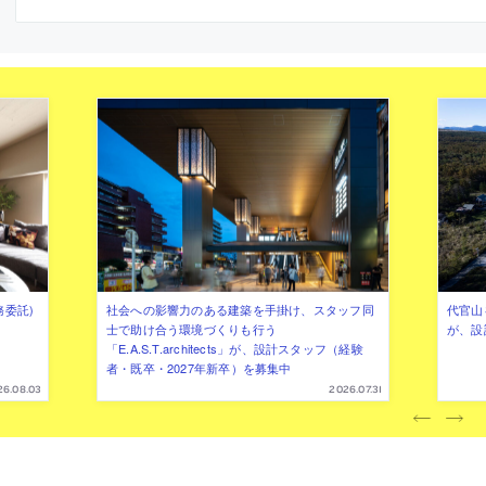
万博の“バーレーンパビリオン”の設計者と
しても知られる。2026年8月に公開された
もの
務委託)
社会への影響力のある建築を手掛け、スタッフ同
代官山を
士で助け合う環境づくりも行う
が、設
「E.A.S.T.architects」が、設計スタッフ（経験
者・既卒・2027年新卒）を募集中
26.08.03
2026.07.31