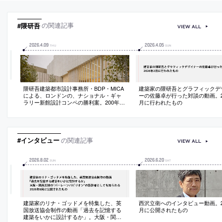
#隈研吾
の関連記事
VIEW ALL
2026
.
4
.
09
2026
.
4
.
05
THU
SUN
隈研吾建築都市設計事務所・BDP・MICA
建築家の隈研吾とグラフィックデ
による、ロンドンの、ナショナル・ギャ
ーの佐藤卓が行った対談の動画。20
ラリー新館設計コンペの勝利案。200年以
月に行われたもの
上の歴史ある美術館を拡張する計画。都
市の重要な二つの広場の間にある敷地に
おいて、両者を結びつける新たな屋外空
間を備えた建築を提案
#インタビュー
の関連記事
VIEW ALL
2026
.
8
.
02
2026
.
6
.
20
SUN
SAT
建築家のリナ・ゴッドメを特集した、英
西沢立衛へのインタビュー動画。20
国放送協会制作の動画「過去を記憶する
月に公開されたもの
建築をいかに設計するか」。大阪・関西