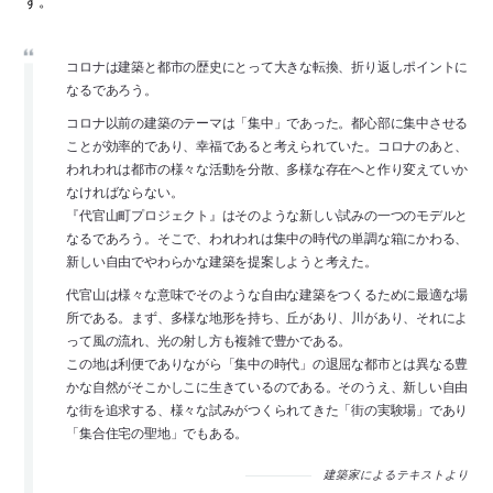
す。
コロナは建築と都市の歴史にとって大きな転換、折り返しポイントに
なるであろう。
コロナ以前の建築のテーマは「集中」であった。都心部に集中させる
ことが効率的であり、幸福であると考えられていた。コロナのあと、
われわれは都市の様々な活動を分散、多様な存在へと作り変えていか
なければならない。
『代官山町プロジェクト』はそのような新しい試みの一つのモデルと
なるであろう。そこで、われわれは集中の時代の単調な箱にかわる、
新しい自由でやわらかな建築を提案しようと考えた。
代官山は様々な意味でそのような自由な建築をつくるために最適な場
所である。まず、多様な地形を持ち、丘があり、川があり、それによ
って風の流れ、光の射し方も複雑で豊かである。
この地は利便でありながら「集中の時代」の退屈な都市とは異なる豊
かな自然がそこかしこに生きているのである。そのうえ、新しい自由
な街を追求する、様々な試みがつくられてきた「街の実験場」であり
「集合住宅の聖地」でもある。
建築家によるテキストより