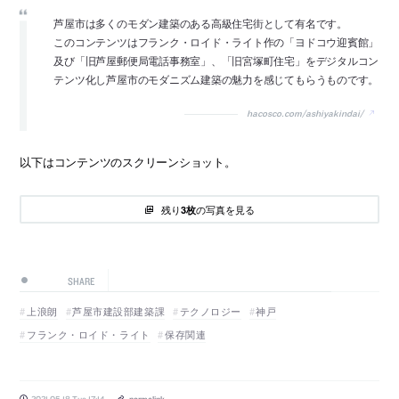
芦屋市は多くのモダン建築のある高級住宅街として有名です。
このコンテンツはフランク・ロイド・ライト作の「ヨドコウ迎賓館」
及び「旧芦屋郵便局電話事務室」、「旧宮塚町住宅」をデジタルコン
テンツ化し芦屋市のモダニズム建築の魅力を感じてもらうものです。
hacosco.com/ashiyakindai/
以下はコンテンツのスクリーンショット。
残り
の写真を見る
3枚
SHARE
上浪朗
芦屋市建設部建築課
テクノロジー
神戸
フランク・ロイド・ライト
保存関連
2021.05.18 Tue 17:14
permalink