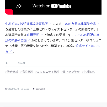
中村拓志 / NAP建築設計事務所
による、
2021年日本建築学会賞
を受賞した徳島の「上勝ゼロ・ウェイストセンター」の動画です。日
本建築学会賞は
山田憲明
と連名での受賞です。
こちらのPDFに施
設の概要や図面
がまとまっています。ゴミ分別センターやコミュニ
ティ機能、宿泊機能を持った公共建築です。施設の
公式サイトはこち
ら
。
SHARE
複合施設
宿泊施設
コミュニティ施設
日本建築学会
中村拓志
2021.05.18 Tue 07:30
permalink