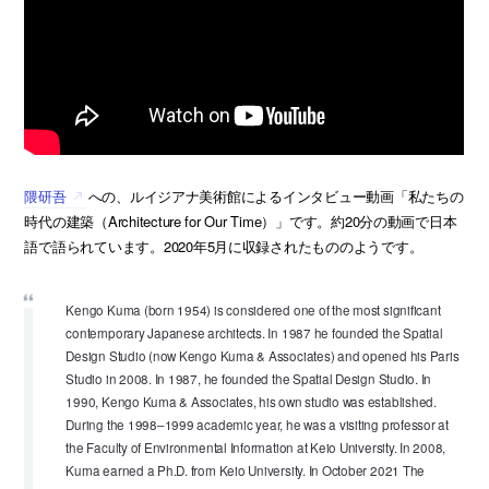
隈研吾
への、ルイジアナ美術館によるインタビュー動画「私たちの
時代の建築（Architecture for Our Time）」です。約20分の動画で日本
語で語られています。2020年5月に収録されたもののようです。
Kengo Kuma (born 1954) is considered one of the most significant
contemporary Japanese architects. In 1987 he founded the Spatial
Design Studio (now Kengo Kuma & Associates) and opened his Paris
Studio in 2008. In 1987, he founded the Spatial Design Studio. In
1990, Kengo Kuma & Associates, his own studio was established.
During the 1998–1999 academic year, he was a visiting professor at
the Faculty of Environmental Information at Keio University. In 2008,
Kuma earned a Ph.D. from Keio University. In October 2021 The