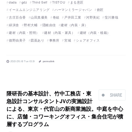
dada
gdz
Third Self
TISTOU
まる意匠
イーエムエンジニアリング
ハーマンミラージャパン
創匠
古庄百合香
山田真優美
巻組
戸井田工業
河野美紀
窪川勝哉
緑演舎
野村大輔
隠岐由佳
建材（内装・床）
建材（内装・照明）
建材（内装・家具）
建材（内装・植栽）
德野由美子
図面あり
事務所
宮城
シェアオフィス
2021.05.18 Tue 10:31
permalink
隈研吾の基本設計、竹中工務店・東
SHARE
急設計コンサルタントJVの実施設計
による、東京・代官山の新商業施設。中庭を中心
に、店舗・コワーキングオフィス・集合住宅が積
層するプログラム