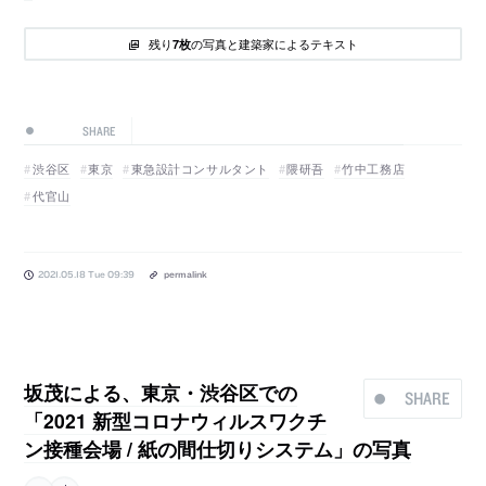
残り
の写真と建築家によるテキスト
7枚
SHARE
渋谷区
東京
東急設計コンサルタント
隈研吾
竹中工務店
代官山
2021.05.18 Tue 09:39
permalink
坂茂による、東京・渋谷区での
SHARE
「2021 新型コロナウィルスワクチ
ン接種会場 / 紙の間仕切りシステム」の写真