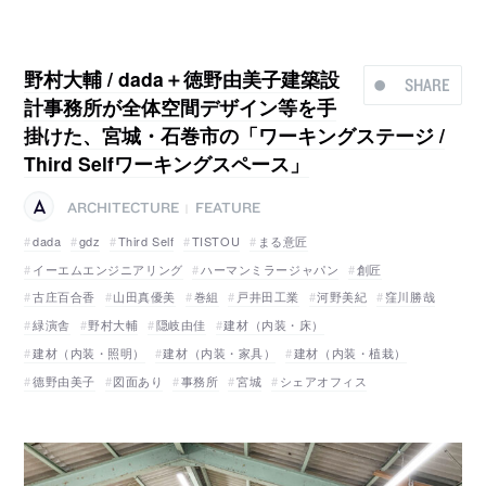
野村大輔 / dada＋徳野由美子建築設
SHARE
計事務所が全体空間デザイン等を手
掛けた、宮城・石巻市の「ワーキングステージ /
Third Selfワーキングスペース」
ARCHITECTURE
FEATURE
|
dada
gdz
Third Self
TISTOU
まる意匠
イーエムエンジニアリング
ハーマンミラージャパン
創匠
古庄百合香
山田真優美
巻組
戸井田工業
河野美紀
窪川勝哉
緑演舎
野村大輔
隠岐由佳
建材（内装・床）
建材（内装・照明）
建材（内装・家具）
建材（内装・植栽）
德野由美子
図面あり
事務所
宮城
シェアオフィス