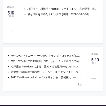
杉戸洋・中村竜治・Nerhol・ミヤギフトシ・宮永愛子・目［mé］によるアート展「第八次椿会 ツバキカイ ８ このあたらしい世界」が資生堂ギャラリーで開催
5
.
16
最も注目を集めたトピックス [期間：2021/5/10-5/16]
SUN
MVRDVのヴィニー・マースが、オランダ・ロッテルダムの芸術収蔵庫「デポ・ボイマンス・ファン・ベーニンゲン」の内部を案内している動画
5
.
20
MVRDVの設計で2020年9月に竣工した、ロッテルダムの芸術収蔵庫「デポ・ボイマンス・ファン・ベーニンゲン」の新しい写真。外壁の鏡面パネルが、様々な季節時刻の周辺環境を映し出す
THU
今津康夫 / ninkipen!による、愛知・名古屋市のセレクトショップ「NEMIKA hoshigaoka」
芦沢啓治建築設計事務所＋ノームアーキテクツによる、東京の、集合住宅の一住戸の改修「Azabu Residence」。カリモクケーススタディとして、内装と家具類をフラットに捉えデザインし完成後に販売
2022年のサーペンタインパヴィリオンを、美術家のシースター・ゲーツが手掛けることが発表。2000年の開始以来初めて建築家以外から選出
ほか