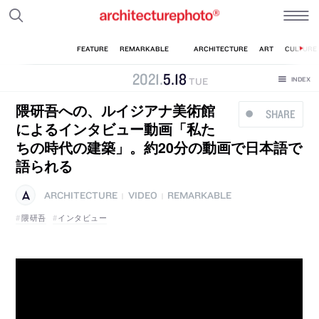
2021
.
5
.
18
TUE
隈研吾への、ルイジアナ美術館
SHARE
によるインタビュー動画「私た
ちの時代の建築」。約20分の動画で日本語で
語られる
ARCHITECTURE
VIDEO
REMARKABLE
|
|
隈研吾
インタビュー