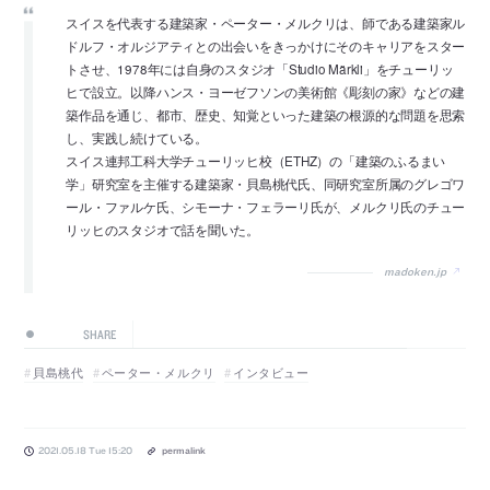
スイスを代表する建築家・ペーター・メルクリは、師である建築家ル
ドルフ・オルジアティとの出会いをきっかけにそのキャリアをスター
トさせ、1978年には自身のスタジオ「Studio Märkli」をチューリッ
ヒで設立。以降ハンス・ヨーゼフソンの美術館《彫刻の家》などの建
築作品を通じ、都市、歴史、知覚といった建築の根源的な問題を思索
し、実践し続けている。
スイス連邦工科大学チューリッヒ校（ETHZ）の「建築のふるまい
学」研究室を主催する建築家・貝島桃代氏、同研究室所属のグレゴワ
ール・ファルケ氏、シモーナ・フェラーリ氏が、メルクリ氏のチュー
リッヒのスタジオで話を聞いた。
madoken.jp
SHARE
貝島桃代
ペーター・メルクリ
インタビュー
2021.05.18 Tue 15:20
permalink