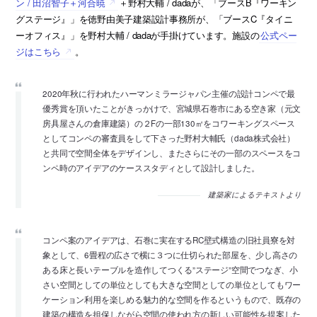
ン / 田沼智子＋河合暁
＋野村大輔 / dadaが、「ブースB『ワーキン
グステージ』」を徳野由美子建築設計事務所が、「ブースC『タイニ
ーオフィス』」を野村大輔 / dadaが手掛けています。施設の
公式ペー
ジはこちら
。
2020年秋に行われたハーマンミラージャパン主催の設計コンペで最
優秀賞を頂いたことがきっかけで、宮城県石巻市にある空き家（元文
房具屋さんの倉庫建築）の２Fの一部130㎡をコワーキングスペース
としてコンペの審査員をして下さった野村大輔氏（dada株式会社）
と共同で空間全体をデザインし、またさらにその一部のスペースをコ
ンペ時のアイデアのケーススタディとして設計しました。
建築家によるテキストより
コンペ案のアイデアは、石巻に実在するRC壁式構造の旧社員寮を対
象として、6畳程の広さで横に３つに仕切られた部屋を、少し高さの
ある床と長いテーブルを造作してつくる”ステージ”空間でつなぎ、小
さい空間としての単位としても大きな空間としての単位としてもワー
ケーション利用を楽しめる魅力的な空間を作るというもので、既存の
建築の構造を担保しながら空間の使われ方の新しい可能性を提案した