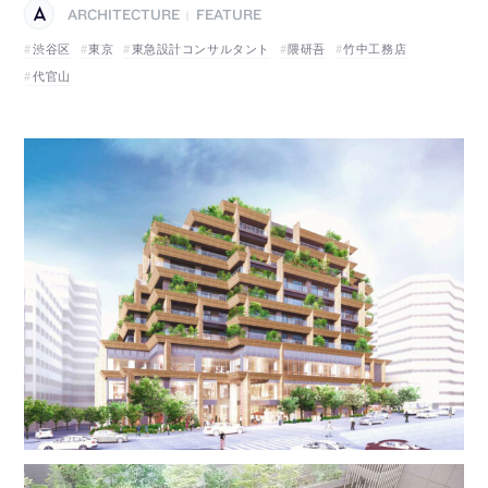
ARCHITECTURE
FEATURE
|
渋谷区
東京
東急設計コンサルタント
隈研吾
竹中工務店
代官山