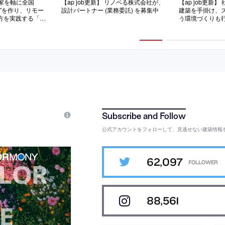
古民家を軸に全国
【ap job更新】 リノベる株式会社が、
【ap job更新
”を作り、リモー
設計パートナー (業務委託) を募集中
建築を手掛け、
方を実践する「株
う環境づくりも
設計スタッフ（経
「E.A.S.T.arc
中
フ（経験者・既卒
募集中
公式アカウントをフォローして、見逃せない建築情報
62,097
88,561