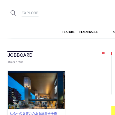
建築求人情報
古民家を軸に全国で“価値循環の仕組
リノベる株式会社が、設計パートナ
社会への影響力のある建築を手掛
代官山を拠点に活動する「梅澤竜也 /
住宅や共同住宅などを手掛け、“合理