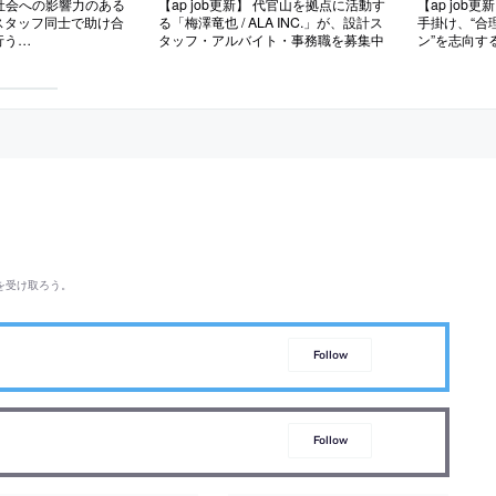
】 社会への影響力のある
【ap job更新】 代官山を拠点に活動す
【ap job
スタッフ同士で助け合
る「梅澤竜也 / ALA INC.」が、設計ス
手掛け、“合
行う
タッフ・アルバイト・事務職を募集中
ン”を志向す
hitects」が、設計スタッ
築設計事務
・2027年新卒）を
験者・既卒・
を受け取ろう。
Follow
Follow