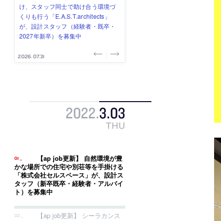
み”を作り、リモートワーク主体の働
ー (業務委託) を募集中
け、スタッフ同士で助け合う環境づ
ALA INC.」が、設計スタッフ・アル
的でシンプルなデザイン”を志向する
き方を実践する「株式会社つぎと」
くりも行う「E.A.S.T.architects」
バイト・事務職を募集中
「PANDA：山本浩三建築設計事務
が、設計スタッフ（経験者・既卒）
が、設計スタッフ（経験者・既卒・
所」が、設計スタッフ（経験者・既
を募集中
2027年新卒）を募集中
卒・2027年新卒）を募集中
2026.08.03
2026.08.03
2026.07.31
2026.07.30
2026.07.29
2022
.
3
.
03
THU
【ap job更新】 自然環境が豊
かな場所での住宅や別荘等を手掛ける
「株式会社セルスペース」が、設計ス
タッフ（新卒既卒・経験者・アルバイ
ト）を募集中
【ap job更新】 シーラカンス