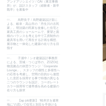
アンドアソシエイツ / CAt（東京事務
所）が、設計スタッフ（経験者・新卒
既卒）を募集中
烏野良子 / 烏野建築設計室に
よる、岐阜・高山市の「丹生川の古民
家」。明治築の民家を改修した住宅と
家具工房のショールームで、要望と面
積のバランスを考える中で工房制作の
建具等を用いて再生する計画を構想、
展示物と一体化した建築の在り方を目
指す
子浦中 / シオ建築設計事務所
による、茨城・つくば市の、ZOZO社
物流拠点の休憩ラウンジ「Cooperate
Lounge」。スタッフの個性と多様性へ
の応答を考慮し、空間の目的から連想
した意匠を採用する事で特徴の異なる
二つのラウンジを設計、コーポレート
カラー採用等で連帯感を高める建築の
在り方も探求
【ap job更新】 “軽井沢を避寒
地に”の思いで住宅と別荘を手掛ける