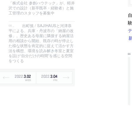
「株式会社 参創ハウテック」が、軽井
沢での設計（新卒既卒・経験者）と施
工管理のスタッフを募集中
出町慎 / SAJIHAUSと河津恭
平による、兵庫・丹波市の「納屋の改
修」。歴史ある母屋に隣接する納屋活
用の相談から開始、既存の時が停止し
た様な状態を肯定的に捉えて活かす方
法を構想、環境を読み解き冬室と夏室
を設け“自分だけの時間”を感じる空間
をつくる
2022
.
3
.
02
2022
.
3
.
04
WED
FRI