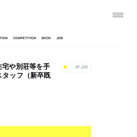
の住宅や別荘等を手
AP JOB
スタッフ（新卒既