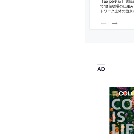
【ap job更新】 
で“価値循環の仕組み
トワーク主体の働き
式会社つぎと」が、
験者・既卒）を募集