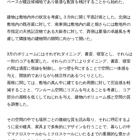
ペースが建設候補地であり最適な配置を検討することから始めた。
建物は敷地内外の状況を考慮し３方向に開く平面計画とした。北側は
敷地内の既存庭に対して、南東側は敷地内の庭と畑さらには敷地外の
市指定の天然記念物である大銀杏に対して、西側は夏場の卓越風を考
慮して隣接地の建物間の隙間に向かって開いた。
3方のボリュームにはそれぞれダイニング、書斎、寝室とし、それらは
一対のコアを配置した。それらのコアによりダイニング、書斎、寝室
の間は適度に視線を制御し、かつ壁をRにすることで空間に一体感を
与え、開放的でありながら独立性のあるつくりとした。
屋根に関しては、敷地の真ん中に建てるため周囲に対して圧迫感を軽
減することと、ワンルーム空間にリズムを与えることを考慮し、コア
部分の屋根を低くしてねじれを与え、建物のボリューム感と空間の質
を調整した。
その空間の中でも場所ごとの微細な質を読み取り、それに呼応するよ
うに庇や建具、家具まで多角的にデザインを行うことで、暮らしの中
でマクロスケールからミクロスケールにいたるまでの重層的な豊かさ