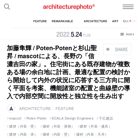
2022
.
5
.
24
TUE
加藤隼輝 / Poten-Potenと杉山聖
SHARE
昇 / mascotによる、長野の「信
濃吉田の家」。住宅街にある既存建物が複数
ある場の余白地に計画、最適な配置の検討か
ら開始して内外の状況に応答する三方向に開
く平面を考案、機能諸室の配置と曲線壁の導
入で内部空間に開放性と独立性を生み出す
ARCHITECTURE
FEATURE
|
mascot
Poten-Poten
SCALA Design Engineers
千広建設
建材（外装・壁）
建材（外装・屋根）
建材（外装・建具）
建材（内装・床）
建材（内装・壁）
建材（内装・天井）