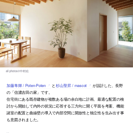
加藤隼輝 / Poten-Poten
と
杉山聖昇 / mascot
が設計した、長野
の「信濃吉田の家」です。
住宅街にある既存建物が複数ある場の余白地に計画、最適な配置の検
討から開始して内外の状況に応答する三方向に開く平面を考案、機能
諸室の配置と曲線壁の導入で内部空間に開放性と独立性を生み出す事
も意図されました。