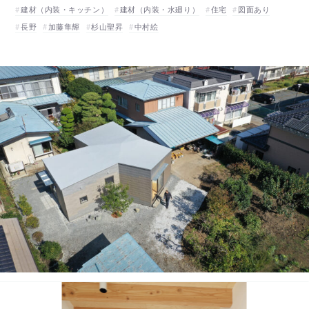
建材（内装・キッチン）
建材（内装・水廻り）
住宅
図面あり
長野
加藤隼輝
杉山聖昇
中村絵