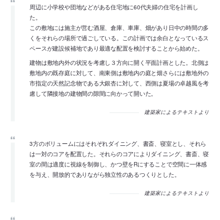
周辺に小学校や団地などがある住宅地に60代夫婦の住宅を計画し
た。
この敷地には施主が営む酒屋、倉庫、車庫、畑があり日中の時間の多
くをそれらの場所で過ごしている。この計画では余白となっているス
ペースが建設候補地であり最適な配置を検討することから始めた。
建物は敷地内外の状況を考慮し３方向に開く平面計画とした。北側は
敷地内の既存庭に対して、南東側は敷地内の庭と畑さらには敷地外の
市指定の天然記念物である大銀杏に対して、西側は夏場の卓越風を考
慮して隣接地の建物間の隙間に向かって開いた。
建築家によるテキストより
3方のボリュームにはそれぞれダイニング、書斎、寝室とし、それら
は一対のコアを配置した。それらのコアによりダイニング、書斎、寝
室の間は適度に視線を制御し、かつ壁をRにすることで空間に一体感
を与え、開放的でありながら独立性のあるつくりとした。
建築家によるテキストより