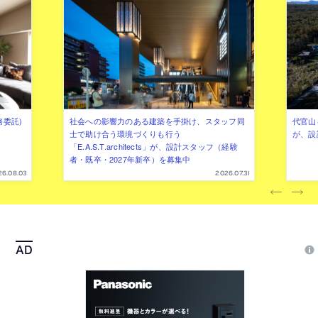
務委託)
社会への影響力のある建築を手掛け、スタッフ同
代官山を
士で助け合う環境づくりも行う
が、設
「E.A.S.T.architects」が、設計スタッフ（経験
者・既卒・2027年新卒）を募集中
26.08.03
2026.07.31