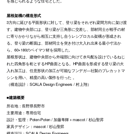
を感じられるような住宅とした。
屋根架構の構造形式
3方向に延びる平面形状に対して、登り梁をそれぞれ梁間方向に架け渡
す。建物中央部には、登り梁が三角形に交差し、部材同士が相手の材
に寄りかかりながら相互に支持し合うレシプロカル架構が形成され
る。登り梁の断面は、部材同士を突き付け大入れ出来る最小寸法か
ら、60×180のベイマツ材を採用した。
屋根形状は、建物中央部から外端部に向けて水勾配を設けているねじ
れた四角形を桁とするHP曲面となる。HP曲面を形成する登り梁の大
入れ加工は、任意形状の加工が可能なフンデガ―社製のプレカットマ
シンを用い、精度の高い製作を行った 。
（構造設計：SCALA Design Engineers / 村上翔）
■建築概要
所在地：長野県長野市
主要用途：専用住宅
設計・監理：Poten-Poten / 加藤隼輝＋mascot / 杉山聖昇
家具デザイン：mascot / 杉山聖昇
構造設計：SCALA Design Engineers