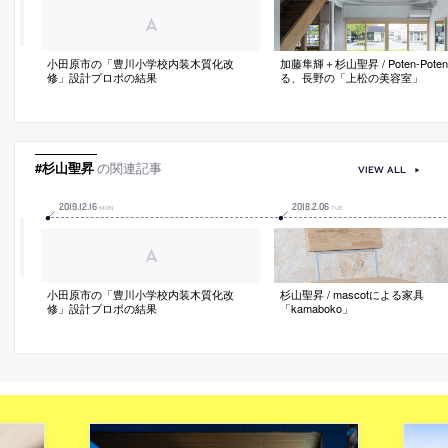
小田原市の「豊川小学校内装木質化改
加藤隼輝＋杉山聖昇 / Poten-Pote
修」設計プロポの結果
る、長野の「上松の美容室」
#杉山聖昇
の関連記事
VIEW ALL
2019
.
12
.
16
2018
.
2
.
06
MON
TUE
小田原市の「豊川小学校内装木質化改
杉山聖昇 / mascotによる家具
修」設計プロポの結果
「kamaboko」