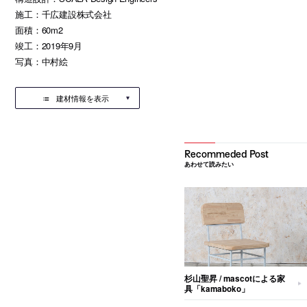
施工：千広建設株式会社
面積：60m2
竣工：2019年9月
写真：中村絵
建材情報を表示
あわせて読みたい
杉山聖昇 / mascotによる家
具「kamaboko」