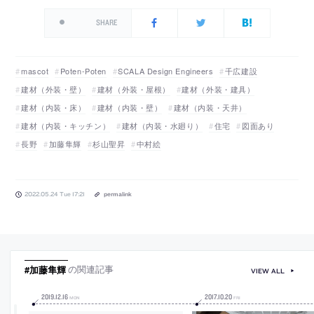
SHARE
mascot
Poten-Poten
SCALA Design Engineers
千広建設
建材（外装・壁）
建材（外装・屋根）
建材（外装・建具）
建材（内装・床）
建材（内装・壁）
建材（内装・天井）
建材（内装・キッチン）
建材（内装・水廻り）
住宅
図面あり
長野
加藤隼輝
杉山聖昇
中村絵
2022.05.24 Tue 17:21
permalink
#加藤隼輝
の関連記事
VIEW ALL
2019
.
12
.
16
2017
.
10
.
20
MON
FRI