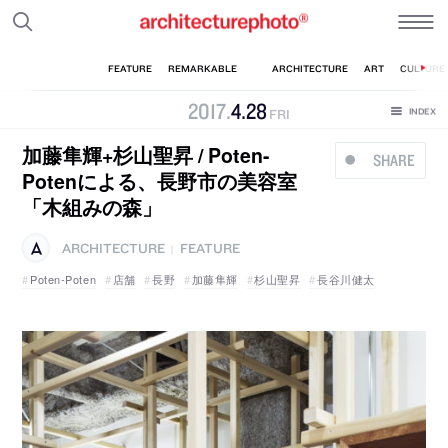
2017
.
4
.
28
FRI
加藤隼輝+杉山聖昇 / Poten-
SHARE
Potenによる、長野市の美容室
「木組みの森」
ARCHITECTURE
FEATURE
|
Poten-Poten
店舗
長野
加藤隼輝
杉山聖昇
長谷川健太