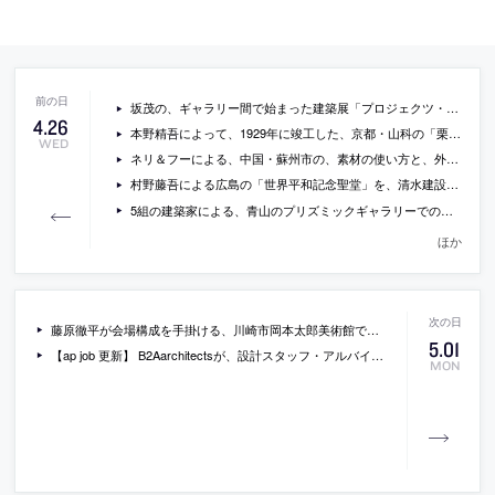
坂茂の、ギャラリー間で始まった建築展「プロジェクツ・イン・プログレス」の会場写真
4
.
26
本野精吾によって、1929年に竣工した、京都・山科の「栗原邸（旧鶴巻邸）」の一般公開が開催 [2017/5/20・21・27・28]
WED
ネリ＆フーによる、中国・蘇州市の、素材の使い方と、外観のヴォリューム感が特徴的なホールの写真など
村野藤吾による広島の「世界平和記念聖堂」を、清水建設が保存修復中
5組の建築家による、青山のプリズミックギャラリーでの展覧会「ととのえる展～５組の建築家の「ととのえ方」とその先にあるもの～」の会場写真
ほか
藤原徹平が会場構成を手掛ける、川崎市岡本太郎美術館での『「岡本太郎×建築」展』の概要 [-2017/7/2]
5
.
01
【ap job 更新】 B2Aarchitectsが、設計スタッフ・アルバイト・オープンデスクを募集中
MON