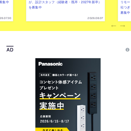
募集中
が、設計スタッフ（経験者・既卒・2027年新卒）
リモー
を募集中
社つぎ
募集中
26.07.30
2026.08.07