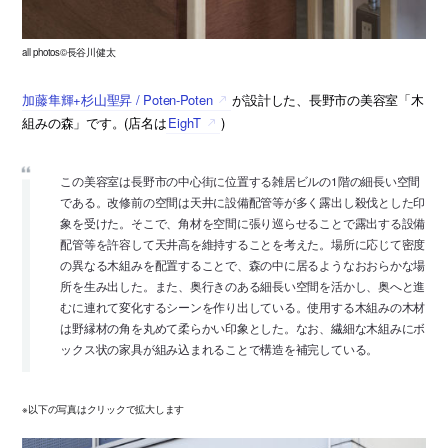
all photos©長谷川健太
加藤隼輝+杉山聖昇 / Poten-Poten
が設計した、長野市の美容室「木
組みの森」です。(店名は
EighT
)
この美容室は長野市の中心街に位置する雑居ビルの1階の細長い空間
である。改修前の空間は天井に設備配管等が多く露出し殺伐とした印
象を受けた。そこで、角材を空間に張り巡らせることで露出する設備
配管等を許容して天井高を維持することを考えた。場所に応じて密度
の異なる木組みを配置することで、森の中に居るようなおおらかな場
所を生み出した。また、奥行きのある細長い空間を活かし、奥へと進
むに連れて変化するシーンを作り出している。使用する木組みの木材
は野縁材の角を丸めて柔らかい印象とした。なお、繊細な木組みにボ
ックス状の家具が組み込まれることで構造を補完している。
※以下の写真はクリックで拡大します