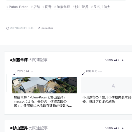
Poten-Poten
店舗
長野
加藤隼輝
杉山聖昇
長谷川健太
2017.04.28 Fri 10:15
permalink
#加藤隼輝
の関連記事
VIEW ALL
2022
.
5
.
24
2019
.
12
.
16
TUE
MON
加藤隼輝 / Poten-Potenと杉山聖昇 /
小田原市の「豊川小学校内装木質
mascotによる、長野の「信濃吉田の
修」設計プロポの結果
家」。住宅街にある既存建物が複数ある
場の余白地に計画、最適な配置の検討か
ら開始して内外の状況に応答する三方向
に開く平面を考案、機能諸室の配置と曲
線壁の導入で内部空間に開放性と独立性
を生み出す
#杉山聖昇
の関連記事
VIEW ALL