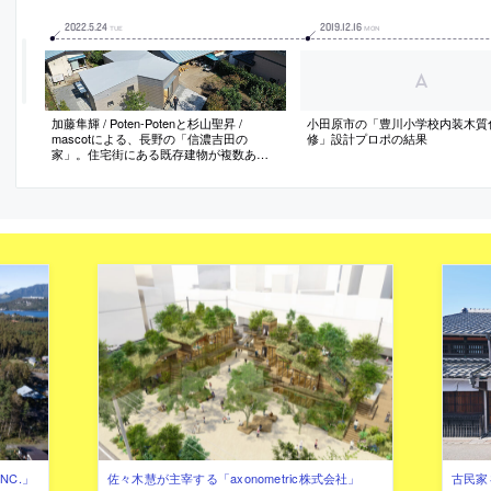
2022
.
5
.
24
2019
.
12
.
16
TUE
MON
加藤隼輝 / Poten-Potenと杉山聖昇 /
小田原市の「豊川小学校内装木質
mascotによる、長野の「信濃吉田の
修」設計プロポの結果
家」。住宅街にある既存建物が複数ある
場の余白地に計画、最適な配置の検討か
ら開始して内外の状況に応答する三方向
に開く平面を考案、機能諸室の配置と曲
線壁の導入で内部空間に開放性と独立性
を生み出す
NC.」
佐々木慧が主宰する「axonometric株式会社」
古民家