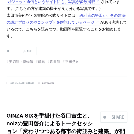
ガジェット通信というサイトにも、写真が多数掲載
されていま
す。(こちらの方が建築の様子が良く分かる写真です。)
太田市美術館・図書館の公式サイトには、
設計者の平田が、その建築
の設計プロセスやコンセプトを解説しているページ
があり充実して
いるので、こちらを読みつつ、動画等を閲覧することをお勧めしま
す。
SHARE
美術館・博物館
群馬
図書館
平田晃久
2017.04.28 Fri 11:28
permalink
GINZA SIXを手掛けた谷口吉生と、
SHARE
noizの豊田啓介によるトークセッシ
ョン「変わりつつある都市の街並みと建築」が開