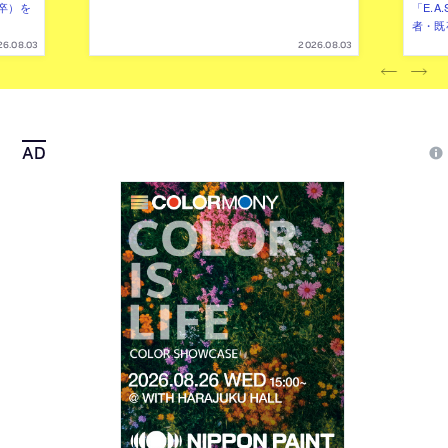
卒）を
「E.A
者・既
26.08.03
2026.08.03