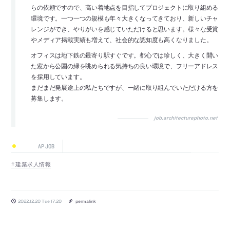
らの依頼ですので、高い着地点を目指してプロジェクトに取り組める
環境です。一つ一つの規模も年々大きくなってきており、新しいチャ
レンジができ、やりがいを感じていただけると思います。様々な受賞
やメディア掲載実績も増えて、社会的な認知度も高くなりました。
オフィスは地下鉄の最寄り駅すぐです。都心では珍しく、大きく開い
た窓から公園の緑を眺められる気持ちの良い環境で、フリーアドレス
を採用しています。
まだまだ発展途上の私たちですが、一緒に取り組んでいただける方を
募集します。
job.architecturephoto.net
AP JOB
建築求人情報
2022.12.20 Tue 17:20
permalink