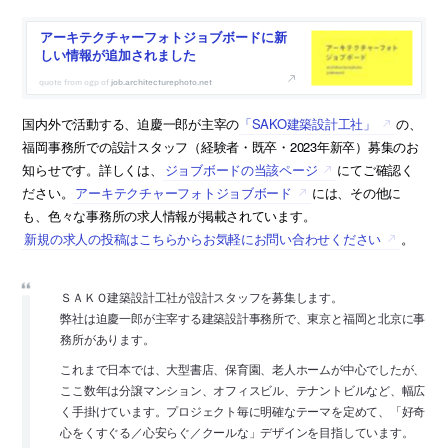
アーキテクチャーフォトジョブボードに新
しい情報が追加されました
job.architecturephoto.net
国内外で活動する、迫慶一郎が主宰の
「SAKO建築設計工社」
の、
福岡事務所での設計スタッフ（経験者・既卒・2023年新卒）募集のお
知らせです。詳しくは、
ジョブボードの当該ページ
にてご確認く
ださい。
アーキテクチャーフォトジョブボード
には、その他に
も、色々な事務所の求人情報が掲載されています。
新規の求人の投稿はこちらからお気軽にお問い合わせください
。
ＳＡＫＯ建築設計工社が設計スタッフを募集します。
弊社は迫慶一郎が主宰する建築設計事務所で、東京と福岡と北京に事
務所があります。
これまで日本では、大型書店、保育園、老人ホームが中心でしたが、
ここ数年は分譲マンション、オフィスビル、テナントビルなど、幅広
く手掛けています。プロジェクト毎に明確なテーマを定めて、「好奇
心をくすぐる／心安らぐ／クールな」デザインを目指しています。