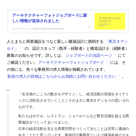
アーキテクチャーフォトジョブボードに新
しい情報が追加されました
job.architecturephoto.net
人とまちと商業施設をつなぐ新しい建築設計に挑戦する
「東京オデッ
セイ」
の、設計スタッフ（既卒・経験者）と構造設計士（経験者）
募集のお知らせです。詳しくは、
ジョブボードの当該ページ
にて
ご確認ください。
アーキテクチャーフォトジョブボード
には、そ
の他にも、色々な事務所の求人情報が掲載されています。
新規の求人の投稿はこちらからお気軽にお問い合わせください
。
「生活者のこころの動きをデザイン」し、経済活動の現場をダイナミ
ックに活性化させていくことこそがまさに東京オデッセイの思いその
ものです。
私たちはホテル、レストラン、ショールームなど数百店舗を超える商
業施設をつくってまいりました。
日本の経済活動を支える商業空間をつくってきたことは非常に価値の
あることだと思っています。建築設計事務所といえば建築本体のカタ