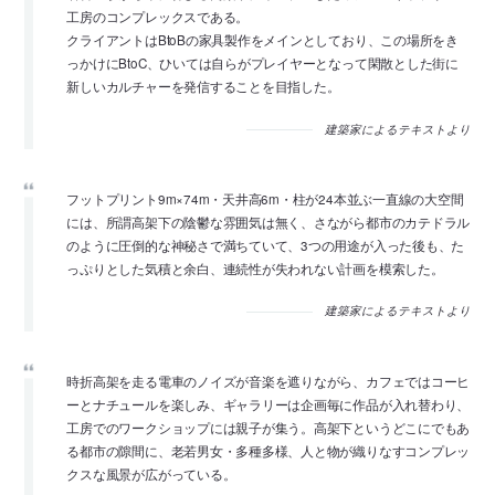
工房のコンプレックスである。
クライアントはBtoBの家具製作をメインとしており、この場所をき
っかけにBtoC、ひいては自らがプレイヤーとなって閑散とした街に
新しいカルチャーを発信することを目指した。
建築家によるテキストより
フットプリント9m×74m・天井高6m・柱が24本並ぶ一直線の大空間
には、所謂高架下の陰鬱な雰囲気は無く、さながら都市のカテドラル
のように圧倒的な神秘さで満ちていて、3つの用途が入った後も、た
っぷりとした気積と余白、連続性が失われない計画を模索した。
建築家によるテキストより
時折高架を走る電車のノイズが音楽を遮りながら、カフェではコーヒ
ーとナチュールを楽しみ、ギャラリーは企画毎に作品が入れ替わり、
工房でのワークショップには親子が集う。高架下というどこにでもあ
る都市の隙間に、老若男女・多種多様、人と物が織りなすコンプレッ
クスな風景が広がっている。