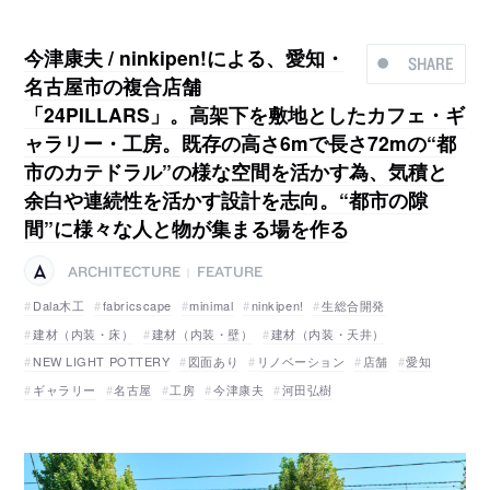
今津康夫 / ninkipen!による、愛知・
SHARE
名古屋市の複合店舗
「24PILLARS」。高架下を敷地としたカフェ・ギ
ャラリー・工房。既存の高さ6mで長さ72mの“都
市のカテドラル”の様な空間を活かす為、気積と
余白や連続性を活かす設計を志向。“都市の隙
間”に様々な人と物が集まる場を作る
ARCHITECTURE
FEATURE
|
Dala木工
fabricscape
minimal
ninkipen!
生総合開発
建材（内装・床）
建材（内装・壁）
建材（内装・天井）
NEW LIGHT POTTERY
図面あり
リノベーション
店舗
愛知
ギャラリー
名古屋
工房
今津康夫
河田弘樹