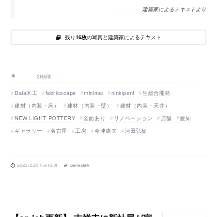
建築家によるテキストより
残り
の写真と建築家によるテキスト
16枚
SHARE
Dala木工
fabricscape
minimal
ninkipen!
生総合開発
建材（内装・床）
建材（内装・壁）
建材（内装・天井）
NEW LIGHT POTTERY
図面あり
リノベーション
店舗
愛知
ギャラリー
名古屋
工房
今津康夫
河田弘樹
2022.12.20 Tue 16:31
permalink