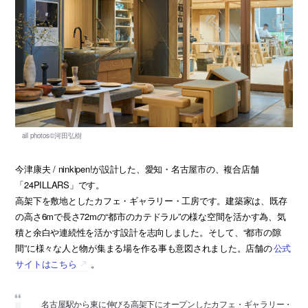
今津康夫 / ninkipen!が設計した、愛知・名古屋市の、複合店舗
「24PILLARS」です。
高架下を敷地としたカフェ・ギャラリー・工房です。建築家は、既存
の高さ6mで長さ72mの“都市のカテドラル”の様な空間を活かす為、気
積と余白や連続性を活かす設計を志向しました。そして、“都市の隙
間”に様々な人と物が集まる場を作る事も意図されました。店舗の
公式
サイトはこちら
。
名古屋駅から東に伸びる高架下にオープンしたカフェ・ギャラリー・