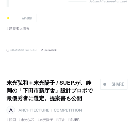
job.architecturephoto.net
AP JOB
建築求人情報
2022.12.20 Tue 10:48
permalink
末光弘和＋末光陽子 / SUEP.が、静
SHARE
岡の「下田市新庁舎」設計プロポで
最優秀者に選定。提案書も公開
ARCHITECTURE
COMPETITION
|
静岡
末光弘和
末光陽子
庁舎
SUEP.