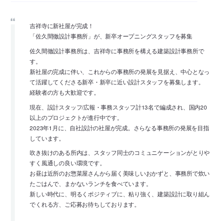
吉祥寺に新社屋が完成！
「佐久間徹設計事務所」が、新卒オープニングスタッフを募集
佐久間徹設計事務所は、吉祥寺に事務所を構える建築設計事務所で
す。
新社屋の完成に伴い、これからの事務所の発展を見据え、中心となっ
て活躍してくださる新卒・新卒に近い設計スタッフを募集します。
経験者の方も大歓迎です。
現在、設計スタッフ/広報・事務スタッフ計13名で編成され、国内20
以上のプロジェクトが進行中です。
2023年1月に、自社設計の社屋が完成。さらなる事務所の発展を目指
しています。
吹き抜けのある所内は、スタッフ同士のコミュニケーションがとりや
すく風通しの良い環境です。
お昼は近所のお惣菜屋さんから届く美味しいおかずと、事務所で炊い
たごはんで、まかないランチを食べています。
新しい時代に、明るくポジティブに、粘り強く、建築設計に取り組ん
でくれる方、ご応募お待ちしております。