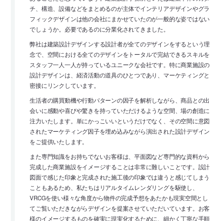
チ、構造、設備などをまとめるのが主体でインテリアデザインやグラ
フィックデザインは他の会社にまかせていたのが一般的な姿ではない
でしょうか。必要であるのに分業化されてきました。
弊社は建築設計デザインする設計者が全てのデザインをするという理
念で、空間における全てのデザインをトータルで完結できるスキルを
スタッフ一人一人が持っているユニークな会社です。特に商業施設の
設計デザインは、経済活動の道具のひとつであり、マーケティングと
密接にリンクしています。
生活者の購買動機や行動パターンの因子を解析しながら、商品との出
会いに感動や喜びや驚きを持っていただけるような空間、場の創造に
注力いたします。単にかっこいいというだけでなく、その空間に意図
されたマーケティング因子を埋め込みながら演出された設計デザイン
をご提供いたします。
また専門知識をお持ちでないお客様は、平面図など専門的な資料から
完成した商業施設をイメージすることは非常に難しいことです。設計
図面で感じた印象と完成された施工後の印象では違うと感じてしまう
こともあるため、私たちはリアルタイムレンダリングを駆使し、
VRCGを使い様々な角度から物件の完成予想をあたかも現実空間とし
てご覧いただきながらデザインを提案させていただいています。お客
様のイメージするものを確実に現実化するために、細かく丁寧な手順