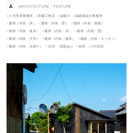
ARCHITECTURE
FEATURE
|
八代写真事務所
斉藤工務店
礒健介
礒建築設計事務所
建材（外装・床）
建材（外装・壁）
建材（外装・屋根）
建材（外装・建具）
建材（内装・床）
建材（内装・壁）
建材（内装・天井）
建材（内装・建具）
建材（内装・キッチン）
建材（内装・水廻り）
住宅
図面あり
福岡
八代哲弥