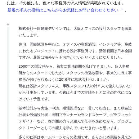
には、その他にも、色々な事務所の求人情報が掲載されています。
新規の求人の投稿はこちらからお気軽にお問い合わせください
。
株式会社平岡建築デザインでは、大阪オフィスの設計スタッフを募集
いたします。
住宅、医療施設を中心に、オフィスや商業施設、インテリア等、多岐
にわたるプロジェクトに携わる設計事務所です。活動範囲は日本全国
ですが、最近は海外からもお声がけいただくようになりました。
2000年の開設時から、着実に業務範囲を広げてきました。個人事務
所からのスタートでしたが、スタッフの待遇改善や、将来的に長く事
務所が続けられるように2016年に株式会社化しました。
現在は設計スタッフ４人、事務スタッフ1人の計５人で協力しあいな
がら仕事をしています。今後は今までの実績をもとに次の世代につな
げていく予定です。
基本設計から実施、申請、現場監理など一貫して担当し、また構造設
計者や設備設計者、照明プランナーやランドスケープ、グラフィック
デザイナーなど、多方面の方々と組んで仕事を進めながら、プロジェ
クトリーダーとしての能力を学んでいただきたいと思います。
多くの仕事はホームページからの依頼です。あらかじめ実績を見てか