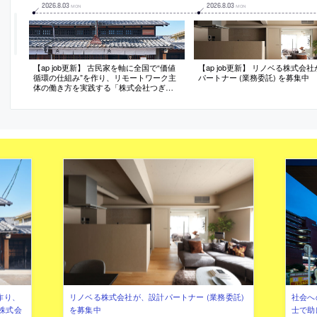
2026
.
8
.
03
2026
.
8
.
03
MON
MON
【ap job更新】 古民家を軸に全国で“価値
【ap job更新】 リノベる株式会
循環の仕組み”を作り、リモートワーク主
パートナー (業務委託) を募集中
体の働き方を実践する「株式会社つぎ
と」が、設計スタッフ（経験者・既卒）
を募集中
作り、
リノベる株式会社が、設計パートナー (業務委託)
社会へ
株式会
を募集中
士で助