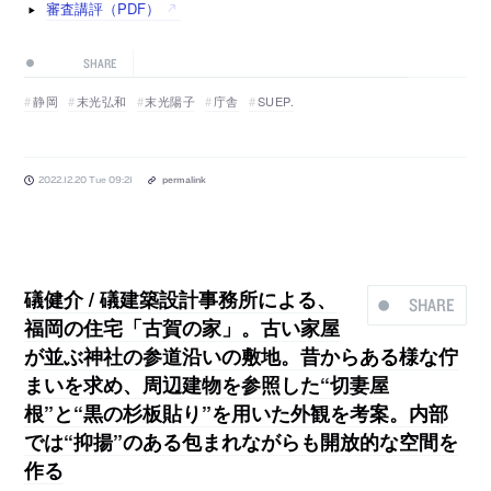
審査講評（PDF）
SHARE
静岡
末光弘和
末光陽子
庁舎
SUEP.
2022.12.20 Tue 09:21
permalink
礒健介 / 礒建築設計事務所による、
SHARE
福岡の住宅「古賀の家」。古い家屋
が並ぶ神社の参道沿いの敷地。昔からある様な佇
まいを求め、周辺建物を参照した“切妻屋
根”と“黒の杉板貼り”を用いた外観を考案。内部
では“抑揚”のある包まれながらも開放的な空間を
作る