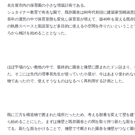
名古屋市内の保育園の小さな増築計画である。
シュタイナー教育で有名な園で、既存園舎は90年代初頭に建築家笠嶋淑
長年の運営の中で保育形態も変化し保育室が増えて、築40年を迎える既
の執務スペースと面談室など多目的に使える小空間を作りたいということ
ろから検討を始めることとなった。
ほぼ平場のない敷地の中で、最終的に園舎と擁壁に囲まれたドン詰まり、
た。そこには先代の理事長先生が使っていた小屋が、今はあまり使われな
物であったので、使えそうなものはなるべく再利用する計画とした。
既に三方を構造物で囲まれた場所だったため、考える順番を変えて壁を建
ら始めることにした。まずは擁壁と既存園舎との間を取り持つ新たな面を
てる。新たな面をかけることで、擁壁で寸断された園舎を擁壁がつなぐ園