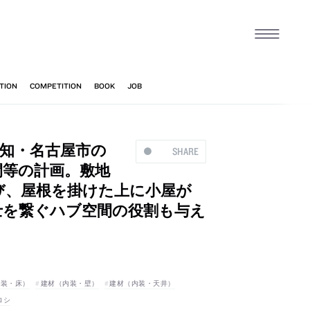
愛知・名古屋市の
SHARE
間等の計画。敷地
び、屋根を掛けた上に小屋が
士を繋ぐハブ空間の役割も与え
内装・床）
建材（内装・壁）
建材（内装・天井）
ロシ