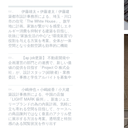
伊藤雄太＋伊藤遼太 / 伊藤建
築都市設計事務所による、埼玉・川口
市の住宅「The White House」。旗竿
地に計画。家族が繋がりを感受しエネ
ルギー消費を抑制する建築を目指し、
吹抜に“家族生活の中心”と“環境装置”の
役割を与える方策を考案。全体が一体
空間となり全館空調も効率的に機能
【ap job更新】 不動産開発や
企画運営の部門との連携で、新しい価
値の提供を目指す「Project O 株式会
社」が、設計スタッフ(経験者)・業務
委託・事務と学生アルバイトを募集中
小嶋伸也＋小嶋綾香 / 小大建
築設計事務所による、中国の店舗
「LIGHT MARK 蘇州」。新進ジュエ
リーブランドの為の内装計画。気軽に
立ち寄れる空間を目指して、ケースへ
の商品陳列ではなく垂直のアクリル壁
に展示する方法を考案。透明度と特別
感のある閲覧状況を作り出す