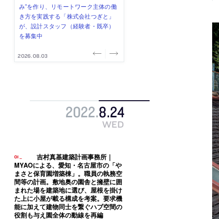
式会社」が、設計スタッフ（経験
み”を作り、リモートワーク主体の働
ー (業務委託) を募集中
け、スタッフ同士で助け合う環境づ
ALA INC.」が、設計スタッフ・アル
者・既卒・2027年新卒）を募集中
き方を実践する「株式会社つぎと」
くりも行う「E.A.S.T.architects」
バイト・事務職を募集中
が、設計スタッフ（経験者・既卒）
が、設計スタッフ（経験者・既卒・
を募集中
2027年新卒）を募集中
2026.08.07
2026.08.03
2026.08.03
2026.07.31
2026.07.30
2022
.
8
.
24
WED
吉村真基建築計画事務所｜
MYAOによる、愛知・名古屋市の「や
まさと保育園増築棟」。職員の執務空
間等の計画。敷地奥の園舎と擁壁に囲
まれた場を建築地に選び、屋根を掛け
た上に小屋が載る構成を考案。要求機
能に加えて建物同士を繋ぐハブ空間の
役割も与え園全体の動線を再編