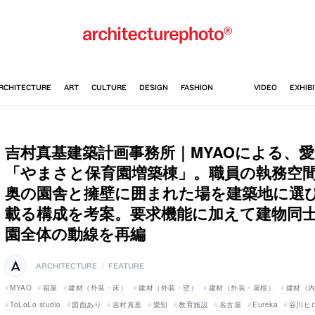
吉村真基建築計画事務所｜MYAOによる、
「やまさと保育園増築棟」。職員の執務空
奥の園舎と擁壁に囲まれた場を建築地に選
載る構成を考案。要求機能に加えて建物同
園全体の動線を再編
ARCHITECTURE
|
FEATURE
MYAO
箱屋
建材（外装・床）
建材（外装・壁）
建材（外装・屋根）
建材（
ToLoLo studio
図面あり
吉村真基
愛知
教育施設
名古屋
Eureka
谷川ヒ