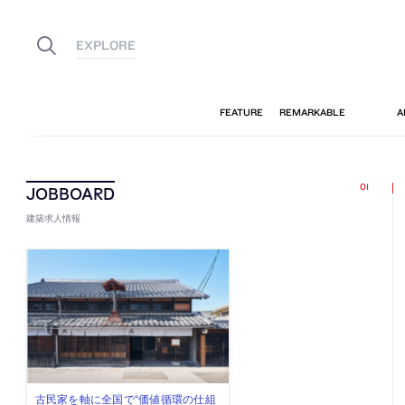
建築求人情報
佐々木慧が主宰する「axonometric株
古民家を軸に全国で“価値循環の仕組
リノベる株式会社が、設計パートナ
社会への影響力のある建築を手掛
代官山を拠点に活動する「梅澤竜也 /