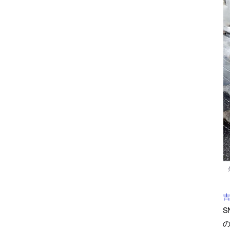
吉
S
の