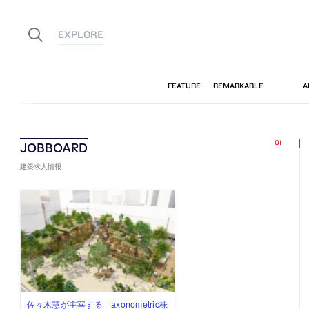
建築求人情報
佐々木慧が主宰する「axonometric株
古民家を軸に全国で“価値循環の仕組
リノベる株式会社が、設計パートナ
社会への影響力のある建築を手掛
代官山を拠点に活動する「梅澤竜也 /