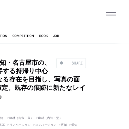
愛知・名古屋市の、
SHARE
客する持帰り中心
なる存在を目指し、写真の面
策定。既存の痕跡に新たなレイ
る
他）
建材（内装・床）
建材（内装・壁）
真基
リノベーション
コンバージョン
店舗
愛知