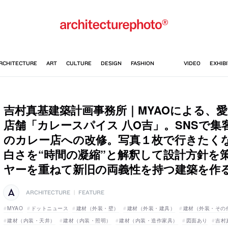
吉村真基建築計画事務所｜MYAOによる、
店舗「カレースパイス 八O吉」。SNSで集
のカレー店への改修。写真１枚で行きたく
白さを“時間の凝縮”と解釈して設計方針を
ヤーを重ねて新旧の両義性を持つ建築を作
ARCHITECTURE
|
FEATURE
MYAO
ドットニュース
建材（外装・壁）
建材（外装・建具）
建材（外装・その
建材（内装・天井）
建材（内装・照明）
建材（内装・造作家具）
図面あり
吉村