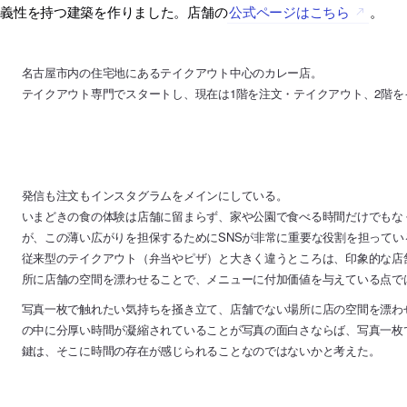
両義性を持つ建築を作りました。店舗の
公式ページはこちら
。
名古屋市内の住宅地にあるテイクアウト中心のカレー店。
テイクアウト専門でスタートし、現在は1階を注文・テイクアウト、2階
発信も注文もインスタグラムをメインにしている。
いまどきの食の体験は店舗に留まらず、家や公園で食べる時間だけでもな
が、この薄い広がりを担保するためにSNSが非常に重要な役割を担ってい
従来型のテイクアウト（弁当やピザ）と大きく違うところは、印象的な店
所に店舗の空間を漂わせることで、メニューに付加価値を与えている点で
写真一枚で触れたい気持ちを掻き立て、店舗でない場所に店の空間を漂わ
の中に分厚い時間が凝縮されていることが写真の面白さならば、写真一枚
鍵は、そこに時間の存在が感じられることなのではないかと考えた。