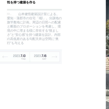
性を持つ建築を作る
山本健悟建築設計室による、
愛知・蒲郡市の住宅「I邸」。分譲地の
旗竿敷地に計画。周辺の日照への配慮
と断面のプロポーションを考慮し、環
境の中に埋まる様に存在する“慎まし
さ”と“安心感”を持つ建築を設計。内部
の高低差のある勾配天井は空間に“奥
行”も与える
2023
.
7
.
13
2023
.
7
.
15
THU
SAT