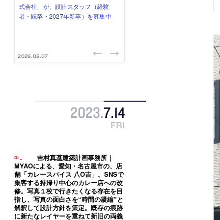
式会社」が、設計スタッフ（経験
み”を作り、リモートワーク主体の働
ー (業務委託) を募集中
け、スタッフ同士で助け合う環境づ
ALA INC.」が、設計スタッフ・アル
者・既卒・2027年新卒）を募集中
き方を実践する「株式会社つぎと」
くりも行う「E.A.S.T.architects」
バイト・事務職を募集中
が、設計スタッフ（経験者・既卒）
が、設計スタッフ（経験者・既卒・
を募集中
2027年新卒）を募集中
2026.08.07
2026.08.03
2026.08.03
2026.07.31
2026.07.30
2023
.
7
.
14
FRI
吉村真基建築計画事務所｜
MYAOによる、愛知・名古屋市の、店
舗「カレースパイス 八O吉」。SNSで
集客する持帰り中心のカレー店への改
修。写真１枚で行きたくなる存在を目
指し、写真の面白さを“時間の凝縮”と
解釈して設計方針を策定。既存の痕跡
に新たなレイヤーを重ねて新旧の両義