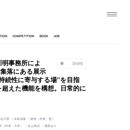
川明事務所によ
SHARE
村集落にある展示
持続性に寄与する場”を目指
を超えた機能を構想。日常的に
長谷川明
金箱温春
建材（外装・壁）
材（内装・天井）
丸山美紀
図面あり