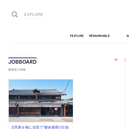
建築求人情報
佐々木慧が主宰する「axonometric株
古民家を軸に全国で“価値循環の仕組
リノベる株式会社が、設計パートナ
社会への影響力のある建築を手掛
代官山を拠点に活動する「梅澤竜也 /