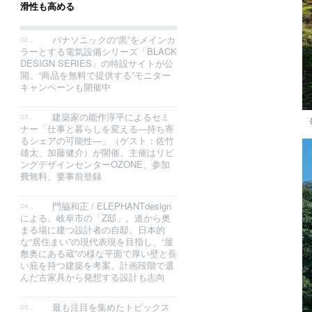
滑性も高める
パナソニックの“黒”をメインカ
ラーとする電気設備シリーズ「BLACK
DESIGN SERIES」の特設サイトが公
開。“商品を無料で提供する”モニター
キャンペーンも開催中
建築家の能作淳平によるセミ
ナー「仕事と暮らしを変える―持ち寄
るシェアの可能性―」（ゲスト：佐竹
雄太、加藤健介）が開催。主催はリビ
ングデザインセンターOZONE、参加
費無料、要事前登録
門脇和正 / ELEPHANTdesign
による、岐阜市の「Z邸」。道から奥
まる場に建つ設計者の自邸。日本的
な“居住まい”の現代表現を目指し、“屋
敷奥にある蔵”の様な平面で厚い壁と長
い庇を持つ建築を考案。計画段階で選
んだ古家具から発想する設計も志向
最も注目を集めたトピックス