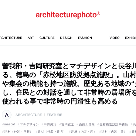
曽我部・吉岡研究室とマチデザインと長谷
る、徳島の「赤松地区防災拠点施設」。山
や集会の機能も持つ施設。歴史ある地域の“
し、住民との対話を通して非常時の居場所
使われる事で非常時の円滑性も高める
ARCHITECTURE
|
FEATURE
mascot
マチデザイン
中野晃治
吉岡寛之
西前工務店
金箱構造設計事務所
建材（外装・屋根）
建材（外装・建具）
建材（内装・床）
建材（内装・壁）
建