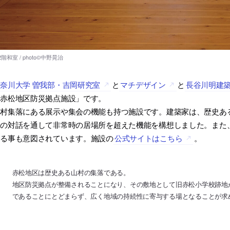
奈川大学 曽我部・吉岡研究室
と
マチデザイン
と
長谷川明建
「赤松地区防災拠点施設」です。
村集落にある展示や集会の機能も持つ施設です。建築家は、歴史ある
との対話を通して非常時の居場所を超えた機能を構想しました。また
める事も意図されています。施設の
公式サイトはこちら
。
赤松地区は歴史ある山村の集落である。
地区防災拠点が整備されることになり、その敷地として旧赤松小学校跡地
であることにとどまらず、広く地域の持続性に寄与する場となることが求