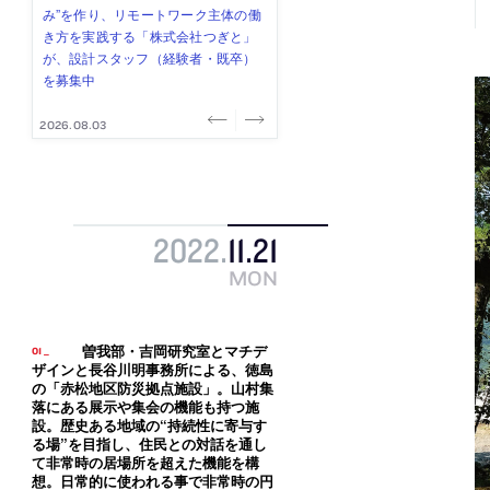
式会社」が、設計スタッフ（経験
み”を作り、リモートワーク主体の働
ー (業務委託) を募集中
け、スタッフ同士で助け合う環境づ
ALA INC.」が、設計スタッフ・アル
者・既卒・2027年新卒）を募集中
き方を実践する「株式会社つぎと」
くりも行う「E.A.S.T.architects」
バイト・事務職を募集中
が、設計スタッフ（経験者・既卒）
が、設計スタッフ（経験者・既卒・
を募集中
2027年新卒）を募集中
2026.08.07
2026.08.03
2026.08.03
2026.07.31
2026.07.30
2022
.
11
.
21
MON
曽我部・吉岡研究室とマチデ
ザインと長谷川明事務所による、徳島
の「赤松地区防災拠点施設」。山村集
落にある展示や集会の機能も持つ施
設。歴史ある地域の“持続性に寄与す
る場”を目指し、住民との対話を通し
て非常時の居場所を超えた機能を構
想。日常的に使われる事で非常時の円