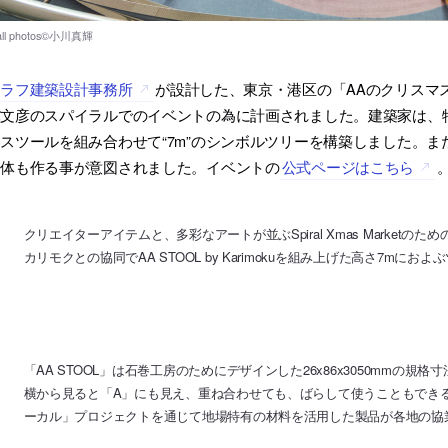
トラフ建築設計事務所
が設計した、東京・港区の「AAのクリスマ
槇文彦のスパイラルでのイベントの為に計画されました。建築家は、
スツールを組み合わせて“7m”のシンボルツリーを構築しました。
全体も作る事が意図されました。イベントの
公式ページはこちら
クリエイターアイテムと、多彩なアートが並ぶSpiral Xmas Market
カリモクとの協同でAA STOOL by Karimokuを組み上げた高さ7mに
「AA STOOL」は石巻工房のためにデザインした26x86x3050mmの
横から見ると「A」にも見え、重ね合わせても、ばらして使うこともできる
ーカル」プロジェクトを通じて地場特有の材料を活用した製品が各地の協