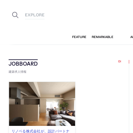
建築求人情報
古民家を軸に全国で“価値循環の仕組
リノベる株式会社が、設計パートナ
社会への影響力のある建築を手掛
代官山を拠点に活動する「梅澤竜也 /
住宅や共同住宅などを手掛け、“合理