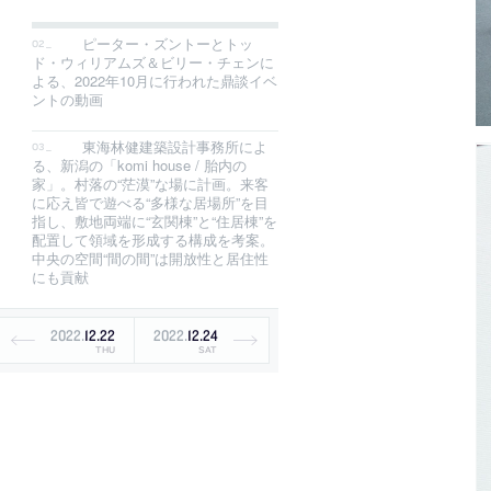
ピーター・ズントーとトッ
ド・ウィリアムズ＆ビリー・チェンに
よる、2022年10月に行われた鼎談イベ
ントの動画
東海林健建築設計事務所によ
る、新潟の「komi house / 胎内の
家」。村落の“茫漠”な場に計画。来客
に応え皆で遊べる“多様な居場所”を目
指し、敷地両端に“玄関棟”と“住居棟”を
配置して領域を形成する構成を考案。
中央の空間“間の間”は開放性と居住性
にも貢献
2022
.
12
.
22
2022
.
12
.
24
THU
SAT