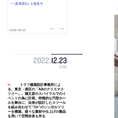
み”を作り、リモートワーク主体の働
ー (業務委託) を募集中
け、スタッフ同士で助け合う環境づ
ALA INC.」が、設計スタッフ・アル
的でシンプルなデザイン”を志向する
き方を実践する「株式会社つぎと」
くりも行う「E.A.S.T.architects」
バイト・事務職を募集中
「PANDA：山本浩三建築設計事務
が、設計スタッフ（経験者・既卒）
が、設計スタッフ（経験者・既卒・
所」が、設計スタッフ（経験者・既
を募集中
2027年新卒）を募集中
卒・2027年新卒）を募集中
2026.08.03
2026.08.03
2026.07.31
2026.07.30
2026.07.29
2022
.
12
.
23
FRI
トラフ建築設計事務所によ
る、東京・港区の「AAのクリスマス
ツリー」。槇文彦のスパイラルでのイ
ベントの為に計画。特徴的な円型ホー
ルを舞台に、自身が設計したスツール
を組み合わせて“7m”のシンボルツリ
ーを構築。様々な素材や仕上げの製品
を用いて空間全体も作る