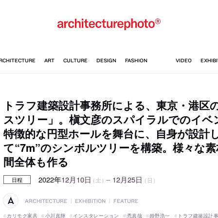
トラフ建築設計事務所による、東京・港区の
スツリー」。槇文彦のスパイラルでのイベ
特徴的な円型ホールを舞台に、自身が設計
て“7m”のシンボルツリーを構築。様々な
間全体も作る
2022年
12月10日
–
12月25日
（土）
（日）
日程
ARCHITECTURE
|
EXHIBITION
|
FEATURE
カリモク家具
小川真輝
インスタレーション
禿真哉
鈴野浩一
トラフ建築設計