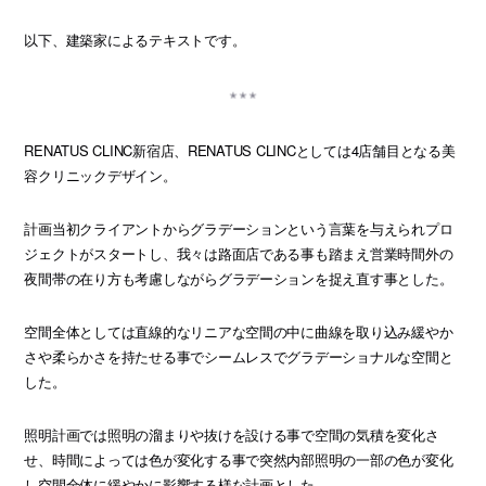
以下、建築家によるテキストです。
RENATUS CLINC新宿店、RENATUS CLINCとしては4店舗目となる美
容クリニックデザイン。
計画当初クライアントからグラデーションという言葉を与えられプロ
ジェクトがスタートし、我々は路面店である事も踏まえ営業時間外の
夜間帯の在り方も考慮しながらグラデーションを捉え直す事とした。
空間全体としては直線的なリニアな空間の中に曲線を取り込み緩やか
さや柔らかさを持たせる事でシームレスでグラデーショナルな空間と
した。
照明計画では照明の溜まりや抜けを設ける事で空間の気積を変化さ
せ、時間によっては色が変化する事で突然内部照明の一部の色が変化
し空間全体に緩やかに影響する様な計画とした。