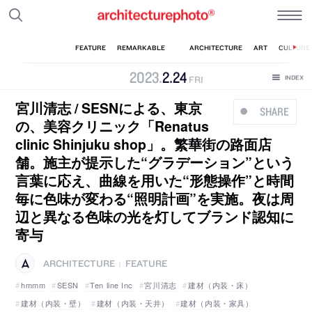
2023
.
2
.
24
FRI
宮川清志 / SESNによる、東京
SHARE
の、美容クリニック「Renatus
clinic Shinjuku shop」。繁華街の路面店
舗。施主が提示した“グラデーション”という
言葉に応え、曲線を用いた“形態操作”と時間
毎に色味が変わる“照明計画”を実施。夜は周
辺と異なる色味の光を灯してブランド認知に
寄与
ARCHITECTURE
FEATURE
|
hmmm
SESN
Ten line Inc
宮川清志
建材（内装・床）
建材（内装・壁）
建材（内装・天井）
建材（内装・家具）