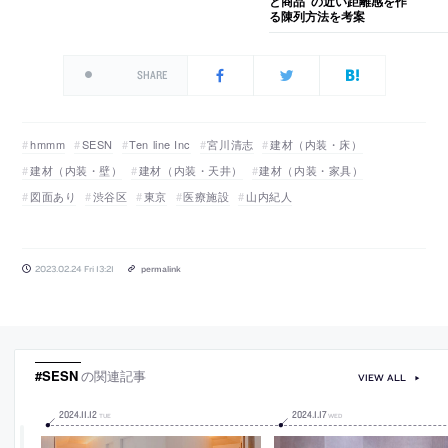
と商品”の近い距離感を作
る陳列方法を考案
SHARE
hmmm
SESN
Ten line Inc
宮川清志
建材（内装・床）
建材（内装・壁）
建材（内装・天井）
建材（内装・家具）
図面あり
渋谷区
東京
医療施設
山内紀人
2023.02.24 Fri 13:21
permalink
#SESN
の関連記事
VIEW ALL
2024
.
11
.
12
2024
.
1
.
17
TUE
WED