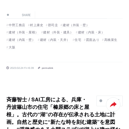
SHARE
中野工務店
村上康史
郡司圭
建材（外装・壁）
建材（外装・屋根）
建材（外装・建具）
建材（内装・床）
建材（内装・壁）
建材（内装・天井）
住宅
図面あり
髙橋菜生
大阪
2023.02.24 Fri 16:39
permalink
斉藤智士 / SAI工房による、兵庫・
SHARE
丹波篠山市の住宅「榛原郷の床と屋
根」。古代の“湖”の存在が伝承される土地に計
画。自然と歴史に“新たな時を刻む建築”を意図