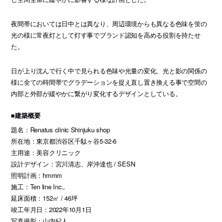
夜間帯においては日中とは異なり、周辺環境からも異なる色味を蛍の
光の様に常夜灯として灯す事でブランド認知を高める役割を持たせ
た。
日が上り沈んで行く中で見られる色味や光量の変化、光と影の関係の
様に全ての時間帯でグラデーションを捉え直し置き換える事で空間の
内部と外部が緩やかに繋がり変化するデザインとしている。
■建築概要
題名：Renatus clinic Shinjuku shop
所在地：東京都渋谷区千駄ヶ谷5-32-6
主用途：美容クリニック
設計デザイン：宮川清志、岸沖達也 / SESN
照明計画：hmmm
施工：Ten line Inc,.
延床面積：152㎡ / 46坪
竣工年月日：2022年10月1日
写真撮影：山内紀人