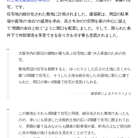
宅」です。
住宅地の細分化された敷地に計画されました。建築家は、周辺の駐車
場や庭等の“余白”の援用を求め、高さ“6.5m”の空間を家の中心に据え
て“周囲の余白と紡ぐ”ように開口を配置しました。そして、限られた条
件下で外部環境を享受できる在り方を示す事も意図されました。
大阪市内の新旧の建物が建ち並ぶ住宅地に建つ4人家族のための住
宅。
敷地周辺の住宅を観察すると、ゆったりとした広さの土地に古くから
建つ2階建て住宅と、そうした土地を細分化した分譲地に新たに建て
られた、間口の狭い3階建て住宅が見受けられる。
建築家によるテキストより
この敷地もそれら3階建て住宅と同様、細分化された敷地であったも
のの、幸いにも前述した比較的土地の広い2階建て住宅に囲まれてお
り、周囲が建て込みながらも隣家の駐車場や庭、軒先の上など部分的
に光や視線が抜ける余白を見出すことができた。