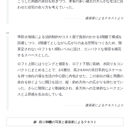
こうした周囲の余白を紡ぎつつ、来客の多い建主の大らかな生活に合
わせた住宅の在り方を考えていった。
建築家によるテキストより
準防火地域による法的制約やコスト面で負担のかかる3階建て構成を
回避しつつ、2階建てとしながら広がりのある空間をつくるため、階
算定されないロフトを1.5階レベルに設け、コンパクトな個室を補完
するスペースとした。
ロフト上部にはリビングと個室を、ロフト下部に収納、水回りをコン
パクトにまとめることで、2.5層分、高さ6.5mの非日常的なスケール
を持つ余白の場を生活の中心部に内包させた。この余白の場と周囲の
余白を紡ぐように開口を設け、縦・斜め方向への広がりを持たせてい
った。さらに階段により動線化され、多方向への立体的なシークエン
スと上昇感を生み出している。
建築家によるテキストより
残り
の写真と建築家によるテキスト
33枚