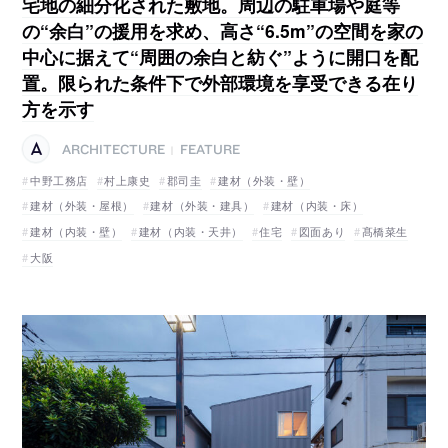
宅地の細分化された敷地。周辺の駐車場や庭等
の“余白”の援用を求め、高さ“6.5m”の空間を家の
中心に据えて“周囲の余白と紡ぐ”ように開口を配
置。限られた条件下で外部環境を享受できる在り
方を示す
ARCHITECTURE
FEATURE
|
中野工務店
村上康史
郡司圭
建材（外装・壁）
建材（外装・屋根）
建材（外装・建具）
建材（内装・床）
建材（内装・壁）
建材（内装・天井）
住宅
図面あり
髙橋菜生
大阪