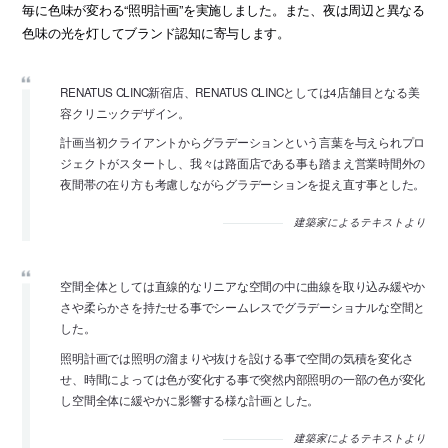
毎に色味が変わる“照明計画”を実施しました。また、夜は周辺と異なる
色味の光を灯してブランド認知に寄与します。
RENATUS CLINC新宿店、RENATUS CLINCとしては4店舗目となる美
容クリニックデザイン。
計画当初クライアントからグラデーションという言葉を与えられプロ
ジェクトがスタートし、我々は路面店である事も踏まえ営業時間外の
夜間帯の在り方も考慮しながらグラデーションを捉え直す事とした。
建築家によるテキストより
空間全体としては直線的なリニアな空間の中に曲線を取り込み緩やか
さや柔らかさを持たせる事でシームレスでグラデーショナルな空間と
した。
照明計画では照明の溜まりや抜けを設ける事で空間の気積を変化さ
せ、時間によっては色が変化する事で突然内部照明の一部の色が変化
し空間全体に緩やかに影響する様な計画とした。
建築家によるテキストより