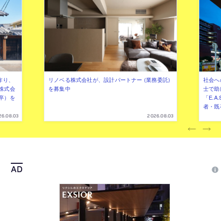
作り、
リノベる株式会社が、設計パートナー (業務委託)
社会へ
株式会
を募集中
士で助
卒）を
「E.A
者・既
26.08.03
2026.08.03