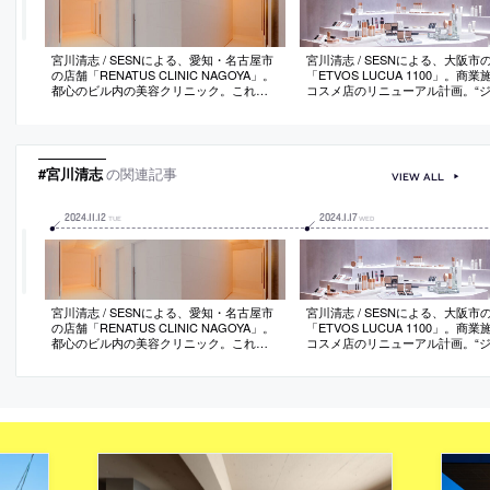
宮川清志 / SESNによる、愛知・名古屋市
宮川清志 / SESNによる、大阪市
の店舗「RENATUS CLINIC NAGOYA」。
「ETVOS LUCUA 1100」。商
都心のビル内の美容クリニック。これか
コスメ店のリニューアル計画。“
らの店舗空間の在り方も考慮し、形など
ーレス”を主題とし、様々な部分で
の“意匠性”だけでない“体験を超えた現象
なくす”設計を志向。“環境と店舗
のある空間”を志向。照明の細かな設定等
かに繋ぐ動線計画と“顧客と商品”
で“朝焼けの様な”現象の中で過ごす状態を
離感を作る陳列方法を考案
創り出す
#宮川清志
の関連記事
VIEW ALL
2024
.
11
.
12
2024
.
1
.
17
TUE
WED
宮川清志 / SESNによる、愛知・名古屋市
宮川清志 / SESNによる、大阪市
の店舗「RENATUS CLINIC NAGOYA」。
「ETVOS LUCUA 1100」。商
都心のビル内の美容クリニック。これか
コスメ店のリニューアル計画。“
らの店舗空間の在り方も考慮し、形など
ーレス”を主題とし、様々な部分で
の“意匠性”だけでない“体験を超えた現象
なくす”設計を志向。“環境と店舗
のある空間”を志向。照明の細かな設定等
かに繋ぐ動線計画と“顧客と商品”
で“朝焼けの様な”現象の中で過ごす状態を
離感を作る陳列方法を考案
創り出す