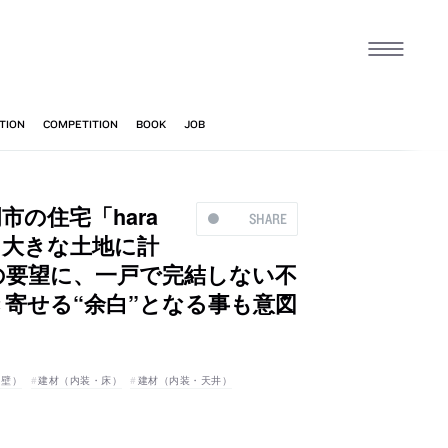
の住宅「hara
SHARE
る大きな土地に計
との要望に、一戸で完結しない不
き寄せる“余白”となる事も意図
・壁）
建材（内装・床）
建材（内装・天井）