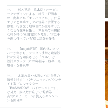
熊木英雄＋眞木励 / オーガニ
ックデザインによる、埼玉・戸田市
の、商業ビル「エンハコビル」。住居
エリアと商業エリアの境界に位置する
敷地。行き交う地域住民が立ち寄りた
くなる存在を目指し、木質系で有機的
な軒を持つ“縁側”空間を考案。“街に手
を差し伸べている”様な建築を作る
【ap job更新】 国内外のメン
バーが集まり、デジタル技術と建築設
計の知見を融合させる「NOIZ」が、
設計スタッフ（2023年新卒・既卒・経
験者）を募集中
木漏れ日や水面などの“自然の
情景を映す”、パナソニックのダウンラ
イト型プロジェクター
「BioSHADOW（バイオシャドー）」
が発売。購入数に応じて“照明器
具”や“スピーカー”が 貰えるキャンペー
ンも開催中