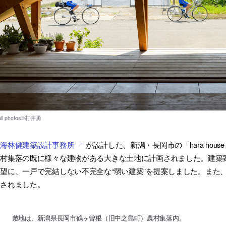
東海林健建築設計事務所
が設計した、新潟・長岡市の「hara hous
村集落の既に様々な建物がある大きな土地に計画されました。建築家は
望に、一戸で完結しない不完全な“弱い建築”を提案しました。また、
図されました。
敷地は、新潟県長岡市鶴ヶ曽根（旧中之島町）農村集落内。