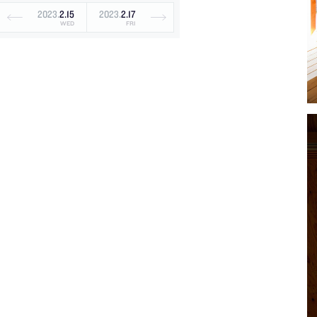
2023
.
2
.
15
2023
.
2
.
17
WED
FRI