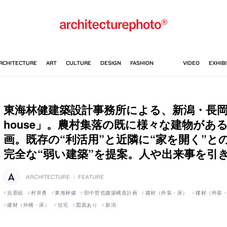
東海林健建築設計事務所による、新潟・長岡市
house」。農村集落の既に様々な建物があ
画。既存の“利活用”と近隣に“家を開く”
完全な“弱い建築”を提案。人や出来事を引
ARCHITECTURE
|
FEATURE
吉原組
村井勇
東海林健
田中哲也建築構造計画
建材（外装・床）
建材（外装
建材（外構・床）
住宅
図面あり
新潟