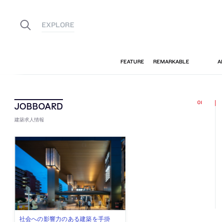
建築求人情報
古民家を軸に全国で“価値循環の仕組
リノベる株式会社が、設計パートナ
社会への影響力のある建築を手掛
代官山を拠点に活動する「梅澤竜也 /
住宅や共同住宅などを手掛け、“合理