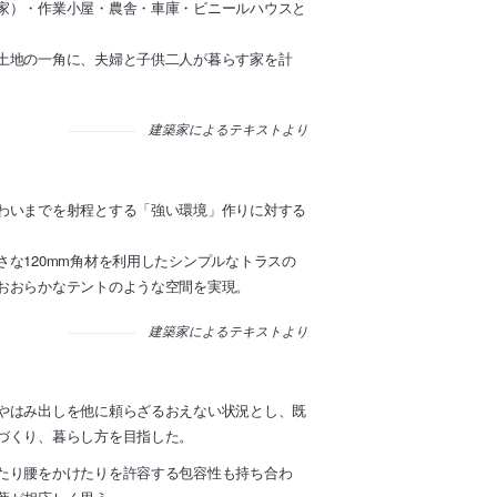
家）・作業小屋・農舎・車庫・ビニールハウスと
土地の一角に、夫婦と子供二人が暮らす家を計
建築家によるテキストより
わいまでを射程とする「強い環境」作りに対する
な120mm角材を利用したシンプルなトラスの
おおらかなテントのような空間を実現。
建築家によるテキストより
やはみ出しを他に頼らざるおえない状況とし、既
づくり、暮らし方を目指した。
たり腰をかけたりを許容する包容性も持ち合わ