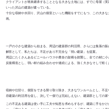
クライアントが将来継承することとなる大きな土地には、すでに母屋（実
いった沢山の建築が建っている。
十分な収納や水回り、沢山の個室といった機能をすでにもつ、この大きな
画。
一戸の小さな建築から始まる、周辺の建築群の利活用、さらには集落の賑
解答として、私たちは、不足があり不完全な「弱い建築」を提案。
周辺にたくさんあるビニールハウスや農舎の架構を踏襲し、全ての材に小さ
反復構造とし、弱い材の組み合わせや連続による、強く大きなそして軽く
収納や仕切り、個室をできる限り取り除き、大きなワンルームとし、不足
存建築の利活用を促し、決して一個では完結しえない、建築群としての家
この不足ある建築は使い手に工夫や知恵を求めもするが、建築に手をかけ