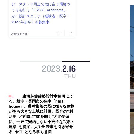
み”を作り、リモートワーク主体の働
ー (業務委託) を募集中
け、スタッフ同士で助け合う環境づ
ALA INC.」が、設計スタッフ・アル
的でシンプルなデザイン”を志向する
き方を実践する「株式会社つぎと」
くりも行う「E.A.S.T.architects」
バイト・事務職を募集中
「PANDA：山本浩三建築設計事務
が、設計スタッフ（経験者・既卒）
が、設計スタッフ（経験者・既卒・
所」が、設計スタッフ（経験者・既
を募集中
2027年新卒）を募集中
卒・2027年新卒）を募集中
2026.08.03
2026.08.03
2026.07.31
2026.07.30
2026.07.29
2023
.
2
.
16
THU
東海林健建築設計事務所によ
る、新潟・長岡市の住宅「hara
house」。農村集落の既に様々な建物
がある大きな土地に計画。既存の“利
活用”と近隣に“家を開く”との要望
に、一戸で完結しない不完全な“弱い
建築”を提案。人や出来事を引き寄せ
る“余白”となる事も意図