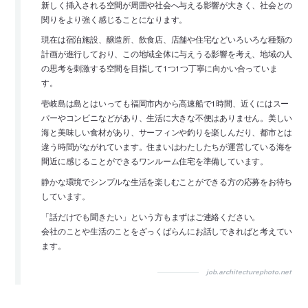
新しく挿入される空間が周囲や社会へ与える影響が大きく、社会との
関りをより強く感じることになります。
現在は宿泊施設、醸造所、飲食店、店舗や住宅などいろいろな種類の
計画が進行しており、この地域全体に与えうる影響を考え、地域の人
の思考を刺激する空間を目指して1つ1つ丁寧に向かい合っていま
す。
壱岐島は島とはいっても福岡市内から高速船で1時間、近くにはスー
パーやコンビニなどがあり、生活に大きな不便はありません。美しい
海と美味しい食材があり、サーフィンや釣りを楽しんだり、都市とは
違う時間がながれています。住まいはわたしたちが運営している海を
間近に感じることができるワンルーム住宅を準備しています。
静かな環境でシンプルな生活を楽しむことができる方の応募をお待ち
しています。
「話だけでも聞きたい」という方もまずはご連絡ください。
会社のことや生活のことをざっくばらんにお話しできればと考えてい
ます。
job.architecturephoto.net