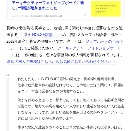
アーキテクチャーフォトジョブボードに新
しい情報が追加されました
job.architecturephoto.net
長崎の“壱岐島”を拠点とし、地域に深く関わり“本当に必要なもの”を追
求する
「LIGHTHOUSE設計」
の、設計スタッフ（経験者・既卒・
2023年新卒）募集のお知らせです。詳しくは、
ジョブボードの当該ペ
ージ
にてご確認ください。
アーキテクチャーフォトジョブボード
には、その他にも、色々な事務所の求人情報が掲載されています。
新規の求人の投稿はこちらからお気軽にお問い合わせください
。
わたしたち、LIGHTHOUSE設計の拠点は、長崎県の離島壱岐島。
仕事は建築物単体の設計だけでなく、この地方に深く関わり、問題を
みつけ、本当に必要なものを抽出すること。
何かを始めるときには、都市であっても、地方であっても必ず空間が
必要です。地方で事業を始めたい人や新しい生活を始めたい人に並走
しながら、どうすれば新しい価値を生み出せるのかをクライアントと
共に日々話をしながら進めています。
小さな地域で建築をつくることはその地域が小さければ小さいほど、