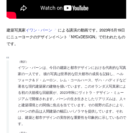
建築写真家
イワン・バーン
による講演の動画です。2023年5月19日
にニューヨークのデザインイベント「NYCxDESIGN」で行われたもの
です。
（翻訳）
イワン・バーンは、今日の建築と都市デザインにおける代表的な写真
家の一人です。 彼の写真は世界的な巨大都市の成長を記録し、ヘル
ツォーク＆ド・ムーロン、レム・コールハース、ザハ・ハディドなど
著名な現代建築家の建物を描いています。このオランダ人写真家によ
る初の大規模な回顧展が、2023年秋にヴィトラ・デザイン・ミュー
ジアムで開催されます。バーンの生き生きとしたリアリズムは、人々
と建築環境との関係に焦点を当てています。その視野の広さにより、
バーンの作品は人間建築の幅広いパノラマを提供しています。それ
は、建築と都市デザインの実存的な重要性を印象的に示しているので
す。
（原文）