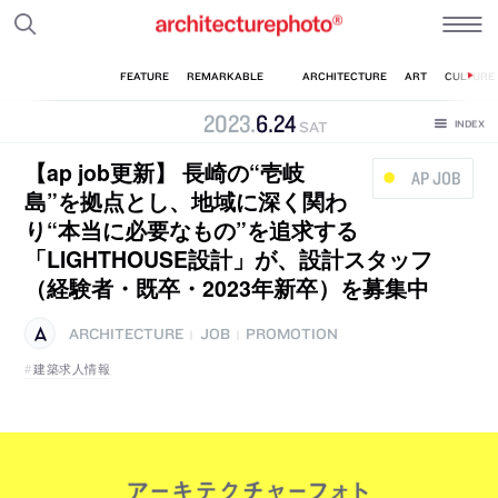
2023
.
6
.
24
SAT
【ap job更新】 長崎の“壱岐
AP JOB
島”を拠点とし、地域に深く関わ
り“本当に必要なもの”を追求する
「LIGHTHOUSE設計」が、設計スタッフ
（経験者・既卒・2023年新卒）を募集中
ARCHITECTURE
JOB
PROMOTION
|
|
建築求人情報