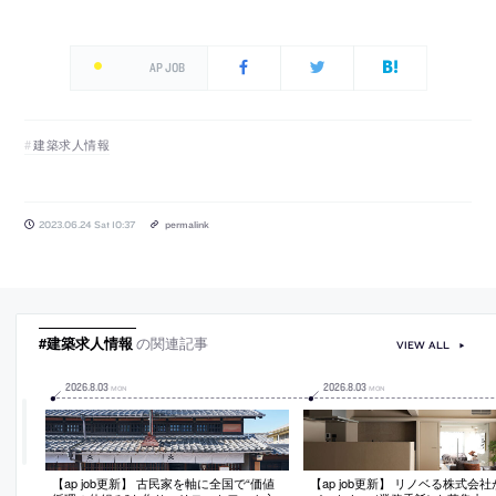
AP JOB
建築求人情報
2023.06.24 Sat 10:37
permalink
#建築求人情報
の関連記事
VIEW ALL
2026
.
8
.
03
2026
.
8
.
03
MON
MON
【ap job更新】 古民家を軸に全国で“価値
【ap job更新】 リノベる株式会