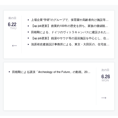
上場企業“学研”のグループで、保育園や高齢者向け施設等を手掛ける「株式会社シスケア」が、建築意匠設計スタッフ(経験者)を募集中
6
.
22
【ap job更新】 創業約100年の歴史を持ち、家族の価値観や想いを形にする「ネイエ」が、富山での設計スタッフ（経験者・既卒）を募集中
THU
田根剛による、ドイツのヴィトラキャンパスに建設された「Tane Garden House」。展望台も備えた庭師の休憩小屋。キャンパスの記憶を紡いだ持続可能な建築を求め、石や木材等の“地上”の素材を可能な限り現地調達して建設。“有機素材”の使用は時を経た際の“味わい深い美しさ”も意図
【ap job更新】 銭湯やサウナ等の温浴施設を中心とし、住宅や店舗なども手掛ける「今井健太郎建築設計事務所」が、設計スタッフ（経験者・既卒）を募集中
池原靖史建築設計事務所による、東京・大田区の、住宅改修「六郷の居拠」。ミニ開発の商品住宅を対象に計画。既存間仕切を構造補強の上で取り除き、空の建物内に二枚の“ブロック”壁を配置。“壁体”は生活機能を再配置すると共に住居への愛着を深める“拠り所”としての“機能”も担う
田根剛による講演「Archeology of the Future」の動画。2023年5月にストックホルムで行われたもの
6
.
26
MON