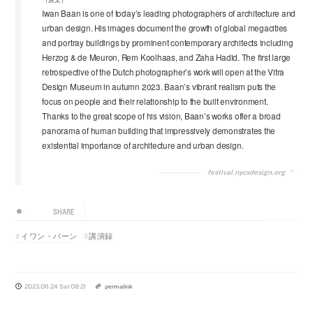
Iwan Baan is one of today’s leading photographers of architecture and
urban design. His images document the growth of global megacities
and portray buildings by prominent contemporary architects including
Herzog & de Meuron, Rem Koolhaas, and Zaha Hadid. The first large
retrospective of the Dutch photographer’s work will open at the Vitra
Design Museum in autumn 2023. Baan’s vibrant realism puts the
focus on people and their relationship to the built environment.
Thanks to the great scope of his vision, Baan’s works offer a broad
panorama of human building that impressively demonstrates the
existential importance of architecture and urban design.
festival.nycxdesign.org
SHARE
イワン・バーン
講演録
2023.06.24 Sat 08:21
permalink