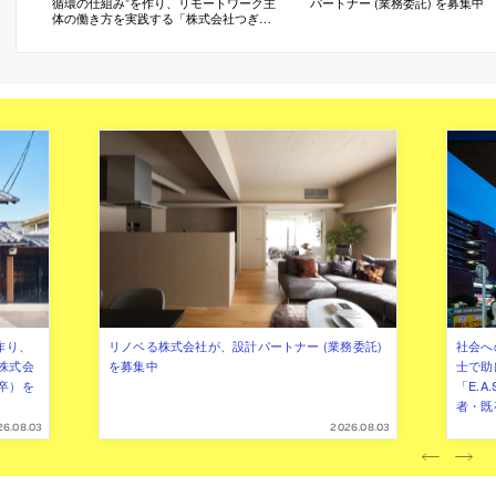
循環の仕組み”を作り、リモートワーク主
パートナー (業務委託) を募集中
体の働き方を実践する「株式会社つぎ
と」が、設計スタッフ（経験者・既卒）
を募集中
作り、
リノベる株式会社が、設計パートナー (業務委託)
社会へ
株式会
を募集中
士で助
卒）を
「E.A
者・既
26.08.03
2026.08.03