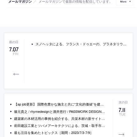
／
メールマガジンで最新の情報を配信しています。
メールマガジン
More
スノヘッタによる、フランス・ドゥエーの、プラネタリウムと天文台「オリオニス」。街の中心から離れた自然にも恵まれた敷地。利用者にひらめきを与える存在を目指し、“星の楕円運動”から着想して連続的な形状と導線を持つ建築を考案。ドームと木素材が印象的な外観はアイコンと調和の両立を意図
7
.
07
FRI
【ap job更新】 国際色豊かな施主と共に“文化的価値”を建築を通じて 具現化する「SAAD Architects」が、設計スタッフ （既卒・経験者）、パートタイム、業務委託を募集中
7
.
11
篠元貴之 / rhymedesignと酒井悠行 / PASSWORK DESIGNによる、愛知・春日井市の「BBQ SPOT KASUGAI」。鉄塔等に隣接する敷地のバーべキュウ場。世界観が作り難い郊外での“都市型BBQ”の成立を模索し、周囲からの自立を意図して“図式的な強い形”を用いた配置計画を考案。五角形の様な客席配置は視線の抜けも確保
TUE
建築家の木材活用の事例を紹介する、共栄木材の新サイト「Tsukuru Lab」が公開。樹種と加工の組合せから生まれる“木材”だからこその豊かさを紹介。事例として登場する建築家の手嶋保による社内施設（三秋ホール / 三秋アトリエ）は見学も可能
前田建設工業とツバメアーキテクツによる、茨城・取手市の「ICI STUDIO 甚吉邸」と「ICI STUDIO W-ANNEX」。歴史的洋館の移築復原と別館新築。復元では価値の維持と継承を目指し、“伝統”と“最新”の技術を併用し実践。別館では二棟が補完し合う関係を目指し、洋館と対比的な“がらんどう”で“透明性”のある空間を構築
最も注目を集めたトピックス［期間：2023/7/3-7/9］