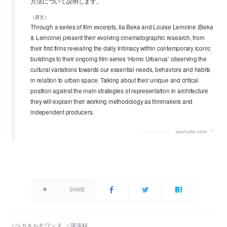
方法について説明します。
（原文）
Through a series of film excerpts, Ila Beka and Louise Lemoine (Beka
& Lemoine) present their evolving cinematographic research, from
their first films revealing the daily intimacy within contemporary iconic
buildings to their ongoing film series ‘Homo Urbanus’ observing the
cultural variations towards our essential needs, behaviors and habits
in relation to urban space. Talking about their unique and critical
position against the main strategies of representation in architecture
they will explain their working methodology as filmmakers and
independent producers.
youtube.com
SHARE
ベカ＆ルモワンヌ
講演録