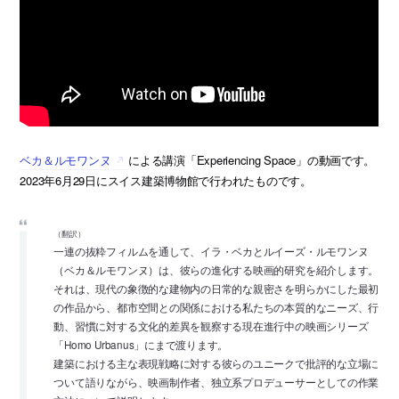
ベカ＆ルモワンヌ
による講演「Experiencing Space」の動画です。
2023年6月29日にスイス建築博物館で行われたものです。
（翻訳）
一連の抜粋フィルムを通して、イラ・ベカとルイーズ・ルモワンヌ
（ベカ＆ルモワンヌ）は、彼らの進化する映画的研究を紹介します。
それは、現代の象徴的な建物内の日常的な親密さを明らかにした最初
の作品から、都市空間との関係における私たちの本質的なニーズ、行
動、習慣に対する文化的差異を観察する現在進行中の映画シリーズ
「Homo Urbanus」にまで渡ります。
建築における主な表現戦略に対する彼らのユニークで批評的な立場に
ついて語りながら、映画制作者、独立系プロデューサーとしての作業