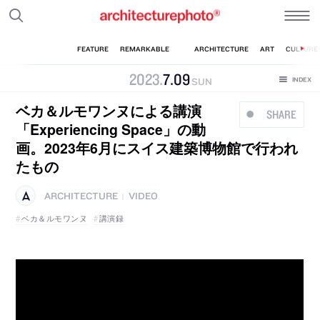
2023
.
7
.
09
SUN
ベカ＆ルモワンヌによる講演
SHARE
「Experiencing Space」の動
画。2023年6月にスイス建築博物館で行われ
たもの
ARCHITECTURE
VIDEO
|
ベカ＆ルモワンヌ
講演録