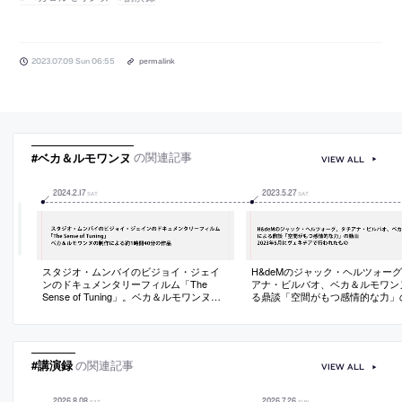
2023.07.09 Sun 06:55
permalink
#ベカ＆ルモワンヌ
の関連記事
VIEW ALL
2024
.
2
.
17
2023
.
5
.
27
SAT
SAT
スタジオ・ムンバイのビジョイ・ジェイ
H&deMのジャック・ヘルツォー
ンのドキュメンタリーフィルム「The
アナ・ビルバオ、ベカ＆ルモワン
Sense of Tuning」。ベカ＆ルモワンヌの
る鼎談「空間がもつ感情的な力」
制作による約1時間40分の映像作品
画。2023年5月にヴェネチアで行
の
#講演録
の関連記事
VIEW ALL
2026
.
8
.
08
2026
.
7
.
26
SAT
SUN