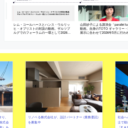
レム・コールハースとハンス・ウルリッ
山田紗子による講演会「parallel t
ヒ・オブリストの対談の動画。ザルツブ
動画。自身のTOTO ギャラリー
ルグでのフォーラムの一環として2026年7
展示に合わせて2026年5月に行わ
月に行われたもの
作り、
リノベる株式会社が、設計パートナー (業務委託)
社会へ
株式会
を募集中
士で助
卒）を
「E.A