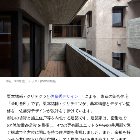
栗本祐輔 / クリテクツと
佐藤秀デザイン
による、東京の集合住宅
「番町會所」です。栗本祐輔 / クリテクツが、基本構想とデザイン監
修を、佐藤秀デザインが設計を手掛けています。
都心の賃貸と施主住戸等を内包する建築です。建築家は、密集地で
の“付加価値提供”を目指し、4つの専有部ユニットを中央の共用部で繋
ぐ構成で全方位に開口を持つ住戸群を実現しました。また、余裕を持
たせた共用廊下は交流空間としても機能させる事を意図しています。