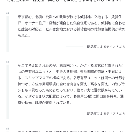
東京都心、北側に公園への眺望が抜ける傾斜地に立地する、賃貸住
戸・オーナー住戸・店舗が複合した集合住宅である。傾斜地に合わせ
た建築の対応と、ビル密集地における賃貸住宅の付加価値提供が求め
られた。
建築家によるテキストより
そこで考え出されたのが、東西南北へ、かざぐるま状に配置された4
つの専有部ユニットと、中央の共用部、敷地四隅の前庭・中庭によ
る、スキップフロアの構成である。各専有部ユニットは同一の外形を
持つが、方位や周辺環境に合わせ向きを変え、高さを変え、内装プラ
ンも各々異なったものとなっており、住まい方に選択肢を与えてい
る。かざぐるま状の配置によって、各住戸は4面に開口部を持ち、通
風や採光、眺望が確保されている。
建築家によるテキストより