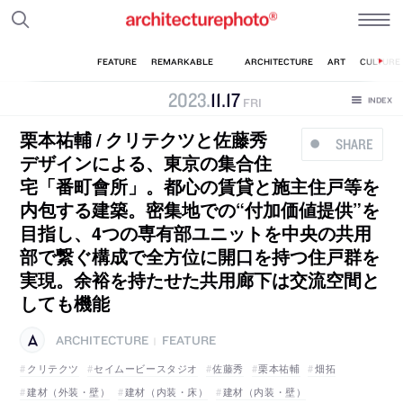
2023
.
11
.
17
FRI
栗本祐輔 / クリテクツと佐藤秀
SHARE
デザインによる、東京の集合住
宅「番町會所」。都心の賃貸と施主住戸等を
内包する建築。密集地での“付加価値提供”を
目指し、4つの専有部ユニットを中央の共用
部で繋ぐ構成で全方位に開口を持つ住戸群を
実現。余裕を持たせた共用廊下は交流空間と
しても機能
ARCHITECTURE
FEATURE
|
クリテクツ
セイムービースタジオ
佐藤秀
栗本祐輔
畑拓
建材（外装・壁）
建材（内装・床）
建材（内装・壁）