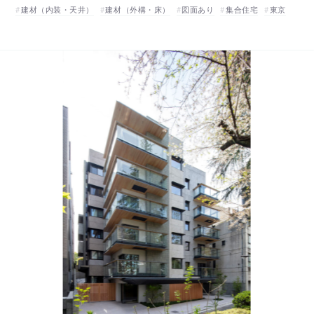
建材（内装・天井）
建材（外構・床）
図面あり
集合住宅
東京