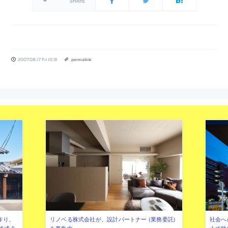
SHARE
2007.08.17 Fri 10:31
permalink
作り、
リノベる株式会社が、設計パートナー (業務委託)
社会へ
株式会
を募集中
士で助