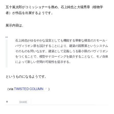
五十嵐太郎がコミッショナーを務め、石上純也と大場秀章（植物学
者）が作品を出展するようです。
展示内容は、
石上純也がゆるやかな温室としても機能する華奢な構造のスモール・
パヴィリオン群を設計することにより、建築の国際展というシステム
そのものを問いなおす。建築として定義しうる最小限のパヴィリオン
をつくることで、模型やドローイングを媒介することなく、モノ自体
によって新しい空間の可能性を提示する。
というものになるようです。
（via
TWISTED COLUMN
）
SHARE