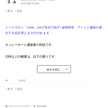
|
|
EXHIBITION
東京
対談
トークサロン「Lives」vol.2″長谷川祐子×妹島和世 アートと建築の遺
伝子を組み替える”が行われます
キュレーターと建築家の対談です。
日時などの概要は、以下の通りです。
続きを読む
SHARE
東京
対談
2007.10.24 Wed 09:16
permalink