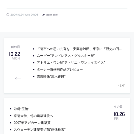
2007.10.24 Wed 07:06
permalink
「都市への思い共有を」安藤忠雄氏、東京に「歴史の回廊」提唱
10
.
22
ムービー”アンドレアス・グルスキー展”
MON
アトリエ・ワン展”アトリエ・ワン：イヌイス”
ターナー賞候補作品プレビュー
講義映像”高木正勝”
ほか
沖縄”玉陵”
10
.
26
京都大学、竹の建築建設へ
FRI
2007年アガカーン建築賞
スウェーデン建築美術館”画像検索”