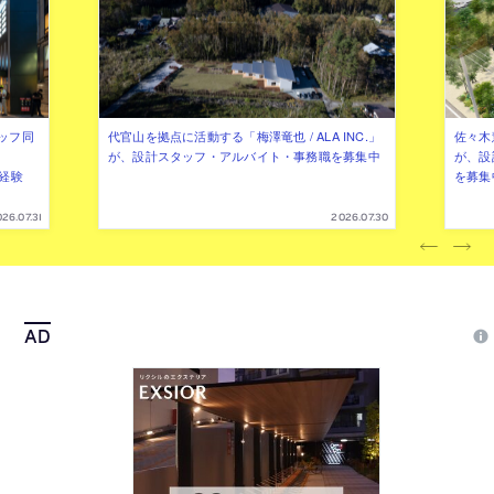
ッフ同
代官山を拠点に活動する「梅澤竜也 / ALA INC.」
佐々木慧
が、設計スタッフ・アルバイト・事務職を募集中
が、設
（経験
を募集
26.07.31
2026.07.30