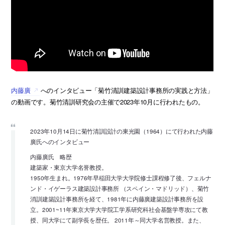
内藤廣
へのインタビュー「菊竹清訓建築設計事務所の実践と方法」
の動画です。菊竹清訓研究会の主催で2023年10月に行われたもの。
2023年10月14日に菊竹清訓設計の東光園（1964）にて行われた内藤
廣氏へのインタビュー
内藤廣氏 略歴
建築家・東京大学名誉教授。
1950年生まれ。1976年早稲田大学大学院修士課程修了後、フェルナ
ンド・イゲーラス建築設計事務所 （スペイン・マドリッド）、菊竹
消訓建築設計事務所を経て、1981年に内藤廣建築設計事務所を設
立。2001~11年東京大学大学院工学系研究科社会基盤学専攻にて教
授、同大学にて副学長を歴任。 2011年～同大学名営教授。また、