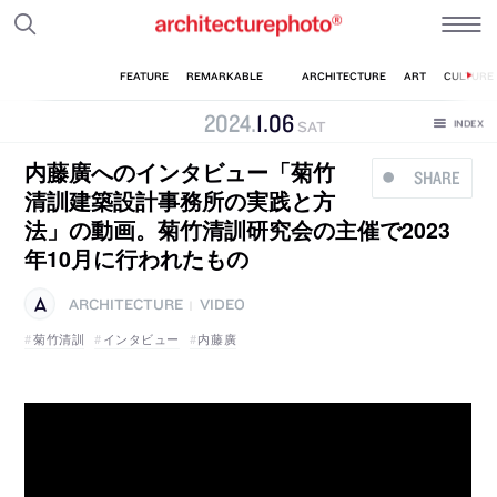
2024
.
1
.
06
SAT
内藤廣へのインタビュー「菊竹
SHARE
清訓建築設計事務所の実践と方
法」の動画。菊竹清訓研究会の主催で2023
年10月に行われたもの
ARCHITECTURE
VIDEO
|
菊竹清訓
インタビュー
内藤廣