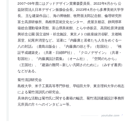
2007~09年度にはグッドデザイン賞審森委員長、2022年4月から 公
益財団法人日本デザイン振腺会会長。2023年4月から多摩美術大学学
長。 主な建築作品に、海の博物館、牧野面太郎記念館、倫理研究所
富士高原研修所、島根県芸術文化センター、 虎屋京都店、静岡県草
薙総合運動場体育館、富山県美術館、とらや赤坂店、高田松原津波復
興祈念公園 国立追悼・祈念施設、東京メトロ銀座線渋谷駅、京都鳩
居堂、紀尾井消堂など。 近著に『内藤廣と若者たち人生をめぐる一
八の対話』（鹿島出版会）、『内藤廣の頭と手』（彰国社）、 『検
証平成建築史』（共著・日経BP社）、『クロノデザイン』（共著・
彰国社）、『内藤廣設計図集』（オーム社）、 『空間のちから』
（王国社）、『建築の難問～新しい凡聞さのために』（みすず書房）
などがある。
菊竹清訓研究会
島根大学、米子工業高等専門学校、早稲田大学、東京理科大学の有志
による菊竹清訓氏の研究会。
具体的な活動は菊竹氏に関する書籍の輪読、菊竹清訓建築設計事務所
元所員の方々へのインタビュー等。
youtube.com