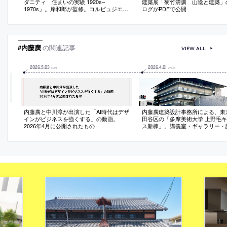
ダニティ 住まいの実験 1920s–
建築展「菊竹清訓 山陰と建築」
1970s」。岸和郎が監修。コルビュジエ、
ログがPDFで公開
アアルト、菊竹清訓、カーン、ゲーリー
らによる14邸の住宅を中心に、20世紀の
住宅の実験を豊富な資料で検証。ミース
の未完のプロジェクトも実寸大模型で実
現
#内藤廣
の関連記事
VIEW ALL
2026
.
5
.
03
2026
.
4
.
01
SUN
WED
内藤廣と中川淳が出演した「AI時代はデザ
内藤廣建築設計事務所による、東
インがビジネスを強くする」の動画。
田谷区の「多摩美術大学 上野毛
2026年4月に公開されたもの
ス新棟」。講義室・ギャラリー・
どを内包する施設。“雨露を凌ぐ
い”となる大屋根があり、“競い合
結ぶ”ための交流テラスを備えた
案。講堂は目に止まるように“お
た”様な形態とする