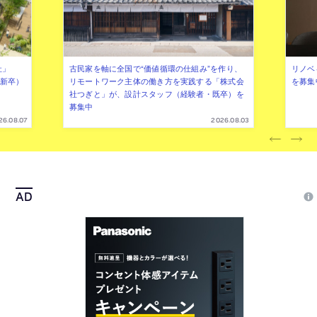
社」
古民家を軸に全国で“価値循環の仕組み”を作り、
リノベ
年新卒）
リモートワーク主体の働き方を実践する「株式会
を募集
社つぎと」が、設計スタッフ（経験者・既卒）を
募集中
26.08.07
2026.08.03