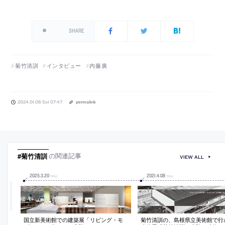
SHARE
菊竹清訓
インタビュー
内藤廣
2024.01.06 Sat 07:47
permalink
#菊竹清訓
の関連記事
VIEW ALL
2025
.
3
.
20
2021
.
4
.
08
THU
THU
国立新美術館での建築展「リビング・モ
菊竹清訓の、島根県立美術館で行