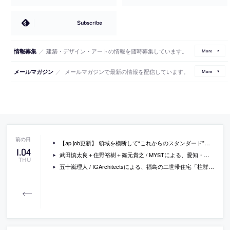
Subscribe
／
建築・デザイン・アートの情報を随時募集しています。
情報募集
More
／
メールマガジンで最新の情報を配信しています。
メールマガジン
More
【ap job更新】 領域を横断して“これからのスタンダード”をデザインする「YOHAK DESIGN STUDIO / コクヨ株式会社」が、空間デザイナー・プロダクトデザイナー・図面CG作成オペレーターを募集中
1
.
04
武田慎太良＋住野裕樹＋篠元貴之 / MYSTによる、愛知・名古屋市の飲食店「agap.Dessert＆Bar」。グラスデザートをメインとするカフェバー。商品特徴の空間への反映での“ブランディング”効果を意図し、グラスデザートの“積み重ねが生む構成美”を参照する空間を志向。建築素材の“層”を意識した設計を行う
THU
五十嵐理人 / IGArchitectsによる、福島の二世帯住宅「柱群の家」。家々に囲まれ裏に山を背負う敷地。環境に対し閉じつつも開かれた状態を目指し、視線を遮る為の“壁”を立て“高窓”を全周に設けた建築を考案。内部では90角の柱を林立させ“人工と自然の間”の様な空間を作る