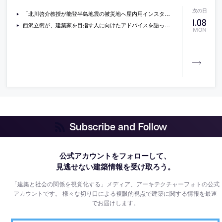
「北川啓介教授が能登半島地震の被災地へ屋内用インスタントハウスを届けました」（名古屋工業大学）
1
.
08
西沢立衛が、建築家を目指す人に向けたアドバイスを語っている動画
MON
Subscribe and Follow
公式アカウントをフォローして、
見逃せない建築情報を受け取ろう。
「建築と社会の関係を視覚化する」メディア、アーキテクチャーフォトの公式
アカウントです。
様々な切り口による複眼的視点で建築に関する情報を最速
でお届けします。