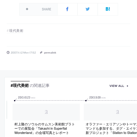
SHARE
現代美術
2007.11.12 Mon 17:52
permalink
#現代美術
の関連記事
VIEW ALL
2013
.
10
.
23
2013
.
9
.
09
WED
MON
村上隆のソウルのサムスン美術館プラト
オラファー・エリアソンやトーマ
ーでの展覧会「Takashi in Superflat
マンドも参加する、ダグ・エイケ
Wonderland」の会場写真とレポート
新プロジェクト「Station to Stati
介記事