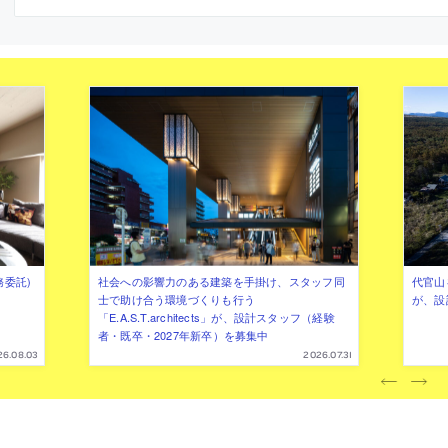
務委託)
社会への影響力のある建築を手掛け、スタッフ同
代官山を
士で助け合う環境づくりも行う
が、設
「E.A.S.T.architects」が、設計スタッフ（経験
者・既卒・2027年新卒）を募集中
26.08.03
2026.07.31