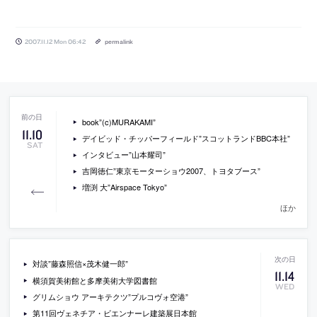
2007.11.12 Mon 06:42
permalink
book”(c)MURAKAMI”
11
.
10
デイビッド・チッパーフィールド”スコットランドBBC本社”
SAT
インタビュー”山本耀司”
吉岡徳仁”東京モーターショウ2007、トヨタブース”
増渕 大”Airspace Tokyo”
ほか
対談”藤森照信×茂木健一郎”
11
.
14
横須賀美術館と多摩美術大学図書館
WED
グリムショウ アーキテクツ”プルコヴォ空港”
第11回ヴェネチア・ビエンナーレ建築展日本館