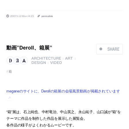
2007.11.12 Mon 14:23
permalink
動画”Deroll、箱展”
SHARE
ARCHITECTURE
ART
|
|
DESIGN
VIDEO
|
箱
meganeのサイトに、Derollの箱展の会場風景動画が掲載されています
“箱”展は、石上純也、中村竜治、中山英之、永山祐子、山口誠が”箱”を
テーマに作品を制作した作品を展示した展覧会。
各作品の様子がよくわかるムービーです。