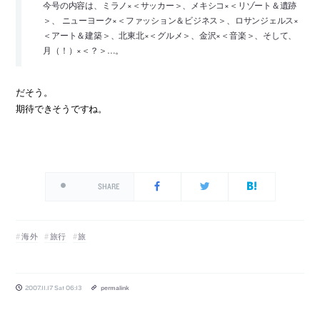
今号の内容は、ミラノ×＜サッカー＞、メキシコ×＜リゾート＆遺跡
＞、 ニューヨーク×＜ファッション＆ビジネス＞、ロサンジェルス×
＜アート＆建築＞、北東北×＜グルメ＞、金沢×＜音楽＞、そして、
月（！）×＜？＞…。
だそう。
期待できそうですね。
SHARE
海外
旅行
旅
2007.11.17 Sat 06:13
permalink