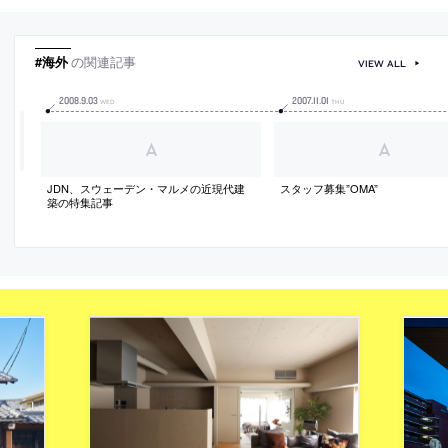
#海外
の関連記事
VIEW ALL
2008
.
9
.
03
2007
.
11
.
01
WED
THU
JDN、スウェーデン・マルメの近現代建
スタッフ募集”OMA”
築の特集記事