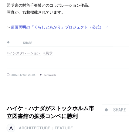
照明家の村角千亜希とのコラボレーション作品。
写真が、13枚掲載されています。
＞
遠藤照明の「くらしとあかり」プロジェクト（公式）
SHARE
インスタレーション
展示
2007.11.17 Sat 20:04
permalink
ハイケ・ハナダがストックホルム市
SHARE
立図書館の拡張コンペに勝利
ARCHITECTURE
FEATURE
|