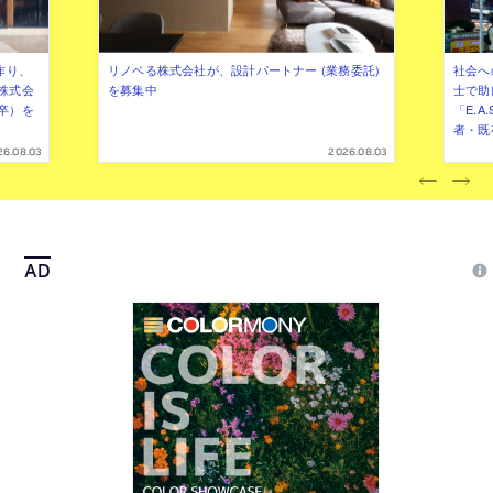
作り、
リノベる株式会社が、設計パートナー (業務委託)
社会へ
株式会
を募集中
士で助
卒）を
「E.A
者・既
26.08.03
2026.08.03