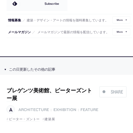
Subscribe
／
建築・デザイン・アートの情報を随時募集しています。
情報募集
More
／
メールマガジンで最新の情報を配信しています。
メールマガジン
More
この日更新したその他の記事
ブレゲンツ美術館、ピーターズント
SHARE
ー展
ARCHITECTURE
EXHIBITION
FEATURE
|
|
ピーター・ズントー
建築展