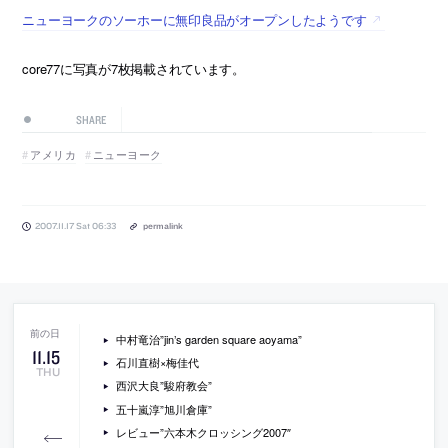
ニューヨークのソーホーに無印良品がオープンしたようです
core77に写真が7枚掲載されています。
SHARE
アメリカ
ニューヨーク
2007.11.17 Sat 06:33
permalink
中村竜治”jin’s garden square aoyama”
11
.
15
石川直樹×梅佳代
THU
西沢大良”駿府教会”
五十嵐淳”旭川倉庫”
レビュー”六本木クロッシング2007″