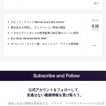
ほか
デビッド・アジャイ”Bernie Grant Arts Centre”
11
.
19
東京芸大大学院に、アニメーション専攻が開設
MON
くまもとアートポリスの熊本駅東口前広場のコンペに西沢立衛が勝利
Eun Sook”Vanished Berlin Wall”
ローレンス・ウィナー展、ホイットニー・アメリカ美術館
Subscribe and Follow
公式アカウントをフォローして、
見逃せない建築情報を受け取ろう。
「建築と社会の関係を視覚化する」メディア、アーキテクチャーフォトの公式