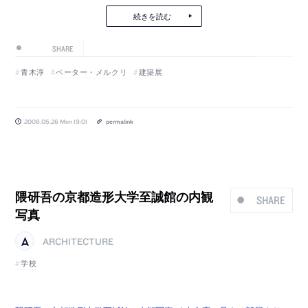
続きを読む
SHARE
青木淳
ペーター・メルクリ
建築展
2008.05.26 Mon 19:01
permalink
隈研吾の京都造形大学至誠館の内観
SHARE
写真
ARCHITECTURE
学校