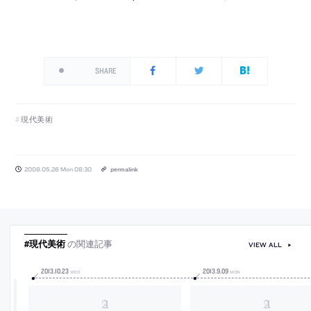
SHARE
現代美術
2008.05.26 Mon 08:30
permalink
#現代美術
の関連記事
VIEW ALL
2013
.
10
.
23
2013
.
9
.
09
WED
MON