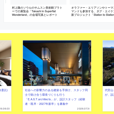
村上隆のソウルのサムスン美術館プラト
オラファー・エリアソンやトーマ
ーでの展覧会「Takashi in Superflat
マンドも参加する、ダグ・エイケ
Wonderland」の会場写真とレポート
新プロジェクト「Station to Stati
介記事
務委託)
社会への影響力のある建築を手掛け、スタッフ同
代官山を
士で助け合う環境づくりも行う
が、設
「E.A.S.T.architects」が、設計スタッフ（経験
者・既卒・2027年新卒）を募集中
26.08.03
2026.07.31