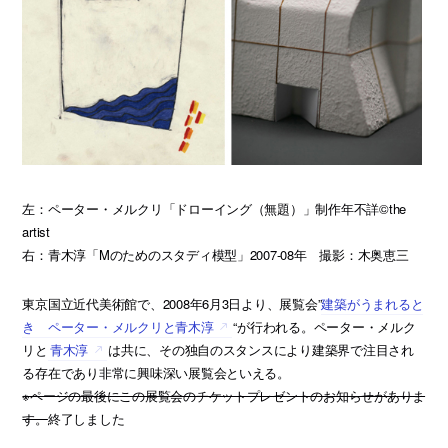
左：ペーター・メルクリ「ドローイング（無題）」制作年不詳©the
artist
右：青木淳「Mのためのスタディ模型」2007-08年 撮影：木奥恵三
東京国立近代美術館で、2008年6月3日より、展覧会”
建築がうまれると
き ペーター・メルクリと青木淳
“が行われる。ペーター・メルク
リと
青木淳
は共に、その独自のスタンスにより建築界で注目され
る存在であり非常に興味深い展覧会といえる。
※ページの最後にこの展覧会のチケットプレゼントのお知らせがありま
す。
終了しました