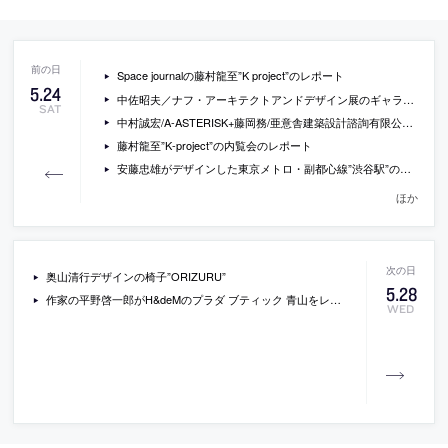
Space journalの藤村龍至”K project”のレポート
5
.
24
中佐昭夫／ナフ・アーキテクトアンドデザイン展のギャラリー・レポート
SAT
中村誠宏/A-ASTERISK+藤岡務/亜意舎建築設計諮詢有限公司”SIGNTERIOR”
藤村龍至”K-project”の内覧会のレポート
安藤忠雄がデザインした東京メトロ・副都心線”渋谷駅”の開業直前レポート
ほか
奥山清行デザインの椅子”ORIZURU”
5
.
28
作家の平野啓一郎がH&deMのプラダ ブティック 青山をレビュー
WED