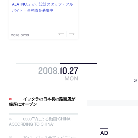
式会社」が、設計スタッフ（経験
み”を作り、リモートワーク主体の働
ー (業務委託) を募集中
け、スタッフ同士で助け合う環境づ
ALA INC.」が、設計スタッフ・アル
者・既卒・2027年新卒）を募集中
き方を実践する「株式会社つぎと」
くりも行う「E.A.S.T.architects」
バイト・事務職を募集中
が、設計スタッフ（経験者・既卒）
が、設計スタッフ（経験者・既卒・
を募集中
2027年新卒）を募集中
2026.08.07
2026.08.03
2026.08.03
2026.07.31
2026.07.30
2008
.
10
.
27
MON
イッタラの日本初の路面店が
銀座にオープン
0300TVによる動画”CHINA
ACCORDING TO CHINA”
10+1、ヴェネチア・ビエンナ