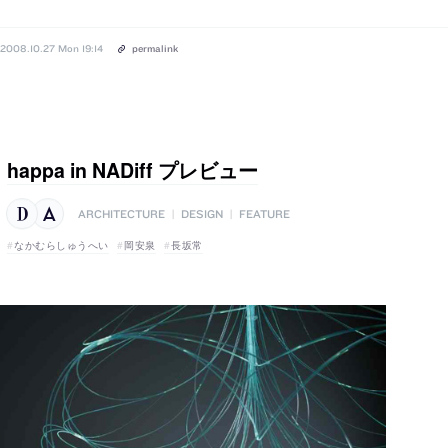
2008.10.27 Mon 19:14
permalink
happa in NADiff プレビュー
ARCHITECTURE
|
DESIGN
|
FEATURE
なかむらしゅうへい
岡安泉
長坂常