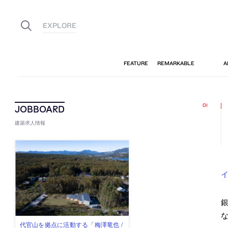
建築求人情報
佐々木慧が主宰する「axonometric株
古民家を軸に全国で“価値循環の仕組
リノベる株式会社が、設計パートナ
社会への影響力のある建築を手掛
代官山を拠点に活動する「梅澤竜也 /