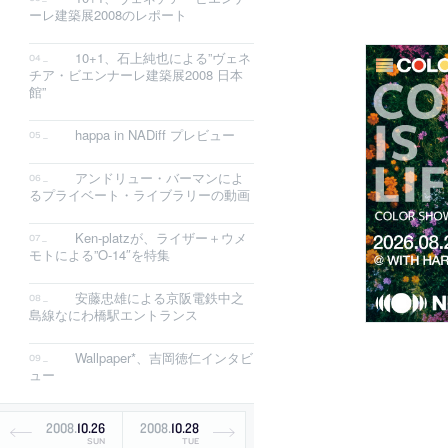
ーレ建築展2008のレポート
10+1、石上純也による”ヴェネ
チア・ビエンナーレ建築展2008 日本
館”
happa in NADiff プレビュー
アンドリュー・バーマンによ
るプライベート・ライブラリーの動画
Ken-platzが、ライザー＋ウメ
モトによる”O-14″を特集
安藤忠雄による京阪電鉄中之
島線なにわ橋駅エントランス
Wallpaper*、吉岡徳仁インタビ
ュー
2008
.
10
.
26
2008
.
10
.
28
SUN
TUE