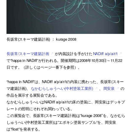
長坂常(スキーマ建築計画) ： kurage 2008
長坂常/スキーマ建築計画
が内装設計を手がけた
NADiff a/p/a/r/t
で”happa in NADiff”が行われる。開催期間は2008年10月30日～11月22
日です。（詳しくはページ一番下を参照）。
“happa in NADiff”は、NADiff a/p/a/r/tの内装に携わった、長坂常(スキー
マ建築計画)、
なかむらしゅうへい(中村塗装工業所)
、
岡安泉
の
作品を展示する展覧会である。
なかむらしゅうへいはNADiff a/p/a/r/tの床の塗装に、岡安泉はデッキプ
レートの照明にそれぞれ関わっている。
この展覧会で、長坂常(スキーマ建築計画)は”kurage 2008″を、なかむら
しゅうへい(中村塗装工業所)は”エポキシ塗装サンプル”を、岡安泉
は”float”を発表する。