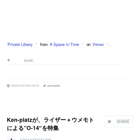
Private Library
from
A Space In Time
on
Vimeo
.
SHARE
2008.10.27 Mon 16:42
permalink
Ken-platzが、ライザー＋ウメモト
SHARE
による”O-14″を特集