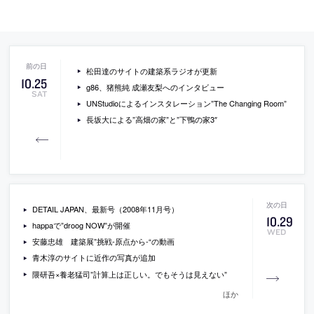
松田達のサイトの建築系ラジオが更新
10
.
25
g86、猪熊純 成瀬友梨へのインタビュー
SAT
UNStudioによるインスタレーション”The Changing Room”
長坂大による”高畑の家”と”下鴨の家3″
DETAIL JAPAN、最新号（2008年11月号）
10
.
29
happaで”droog NOW”が開催
WED
安藤忠雄 建築展”挑戦-原点から-“の動画
青木淳のサイトに近作の写真が追加
隈研吾×養老猛司”計算上は正しい。でもそうは見えない”
ほか