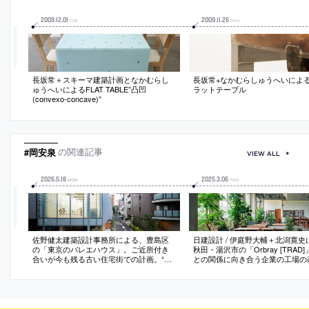
2009
.
12
.
01
2009
.
11
.
26
TUE
THU
長坂常＋スキーマ建築計画となかむらし
長坂常+なかむらしゅうへいによ
ゅうへいによるFLAT TABLE”凸凹
ラットテーブル
(convexo-concave)”
#岡安泉
の関連記事
VIEW ALL
2026
.
5
.
18
2025
.
3
.
06
MON
THU
佐野健太建築設計事務所による、豊島区
日建設計 / 伊庭野大輔＋北潟寛史
の「東京のバレエハウス」。ご近所付き
秋田・湯沢市の「Orbray [TRAD
合いが今も残る古い住宅街での計画。“公
との関係に向き合う企業の工場の
に対し閉じがち”な用途に向合い、都市・
修。“地域との接点”を創出する存
住宅・スタジオの関係性を主題として“調
め、働く姿を観覧できる“見学通路
停”する設計を志向。都市を劇場の客席に
にも開かれる“食堂”を備えた建築
見立てたスタジオを備えた建築を考案
現場での“即興的なアイデア”を積
作る