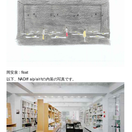
岡安泉 : float
以下、NADiff a/p/a/r/tの内装の写真です。