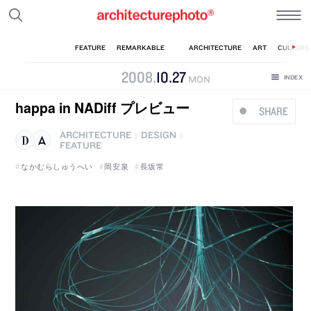
2008
.
10
.
27
MON
happa in NADiff プレビュー
SHARE
ARCHITECTURE
DESIGN
|
|
FEATURE
なかむらしゅうへい
岡安泉
長坂常