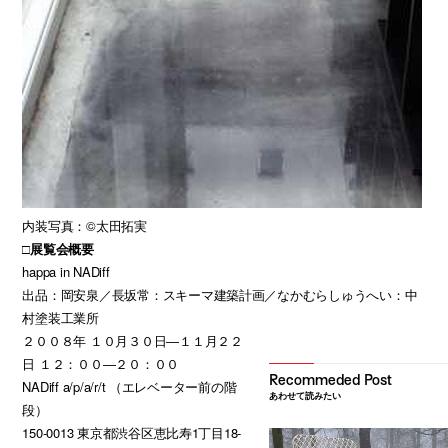
内装写真：©太田拓実
□展覧会概要
happa in NADiff
出品：岡安泉／長坂常：スキーマ建築計画／なかむらしゅうへい：中
村塗装工業所
２００８年 １０月３０日―１１月２２
日 １２：００―２０：００
NADiff a/p/a/r/t （エレベーター前の階
あわせて読みたい
段）
150-0013 東京都渋谷区恵比寿1丁目18-