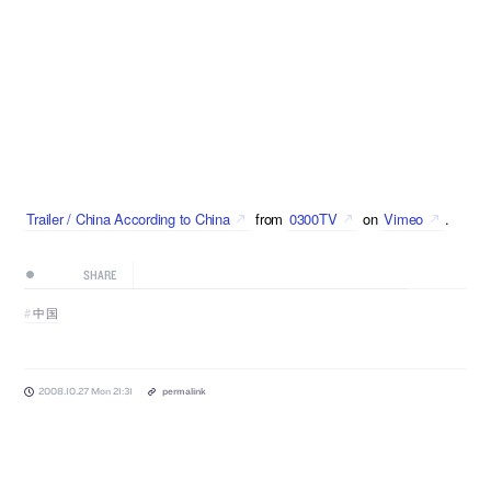
Trailer / China According to China
from
0300TV
on
Vimeo
.
SHARE
中国
2008.10.27 Mon 21:31
permalink