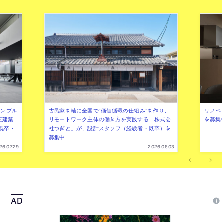
シンプル
古民家を軸に全国で“価値循環の仕組み”を作り、
リノベ
三建築
リモートワーク主体の働き方を実践する「株式会
を募集
既卒・
社つぎと」が、設計スタッフ（経験者・既卒）を
募集中
26.07.29
2026.08.03