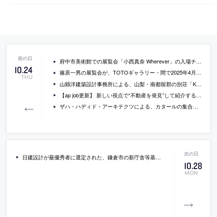
府中市美術館での展覧会「小西真奈 Wherever」の入場チケットをプレゼント。現代日本において“風景画の可能性を拡張する”画家の展示。2000年代の代表作から新作まで絵画約100点を公開
10
.
24
篠原一男の展覧会が、TOTOギャラリー・間で2025年4月-6月に開催。2025年7月-10月には「(仮)1980年以降生まれの建築家展」が行われる
THU
山縣洋建築設計事務所による、山梨・南都留郡の別荘「KM」。別荘が建ち並ぶ地域の開けた傾斜地に計画。地形自体の“美しさ”に着目し、斜面と呼応する緩やかな勾配屋根をもつ“シンプルな直方体”を浮遊させる建築を考案。床のレベル差と開口の配置で様々な雰囲気の場も作る
【ap job更新】 新しい視点で“不動産を発見”して紹介する「鎌倉Ｒ不動産 株式会社」が、建築設計スタッフ（経験者・既卒）を募集中
ザハ・ハディド・アーキテクツによる、カタールの集合住宅「ザ・グローブ」。湾岸沿いの敷地での計画。店舗が並び“交流の中心となる遊歩道”のある、先進的な冷却技術で“屋外でも快適に過ごせる”建築を考案。様々な再生可能エネルギーを取入れてラグジュアリーと持続可能の両立も意図
日建設計が最優秀者に選定された、鎌倉市の新庁舎等基本設計プロポーザルの、最終プレゼンの動画。石本建築事務所 横浜事務所、内藤廣・松田平田設計共同企業体、隈研吾建築都市設計事務所・梓設計共同体のプレゼン動画も公開
10
.
28
MON