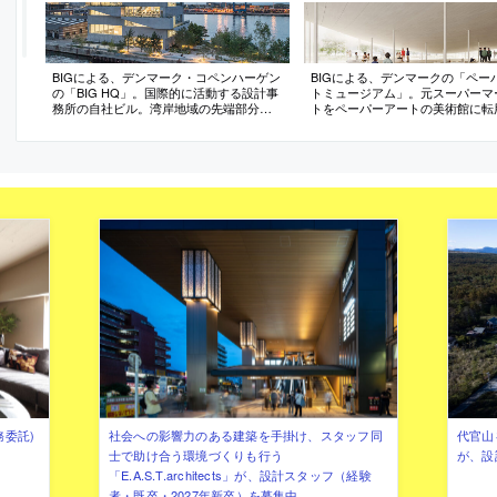
BIGによる、デンマーク・コペンハーゲン
BIGによる、デンマークの「ペー
の「BIG HQ」。国際的に活動する設計事
トミュージアム」。元スーパーマ
務所の自社ビル。湾岸地域の先端部分を
トをペーパーアートの美術館に転
敷地として、コンクリート壁が支え合
計画。伝統を未来に引継ぐ存在と
う“ピラネージ風”の“開放的”な空間を備え
て、“一枚の紙”の様な屋根で既存
た建築を考案。社内の５つの専門部署が
う構成を考案。既存壁面には“折紙
綿密に協働して造り上げる
した音響調整機能層が付加される
務委託)
社会への影響力のある建築を手掛け、スタッフ同
代官山を
士で助け合う環境づくりも行う
が、設
「E.A.S.T.architects」が、設計スタッフ（経験
者・既卒・2027年新卒）を募集中