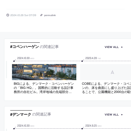
2024.10.26 Sat 07:09
permalink
#コペンハーゲン
の関連記事
VIEW ALL
2024
.
10
.
30
2020
.
4
.
28
WED
TUE
BIGによる、デンマーク・コペンハーゲン
COBEによる、デンマーク・コペ
の「BIG HQ」。国際的に活動する設計事
ンの、床を曲面にし盛り上げた設
務所の自社ビル。湾岸地域の先端部分を
ることで、公園機能と2000台の
敷地として、コンクリート壁が支え合
両立した公共広場「Karen Blixens P
う“ピラネージ風”の“開放的”な空間を備え
Public Square」の写真と図面
た建築を考案。社内の５つの専門部署が
綿密に協働して造り上げる
#デンマーク
の関連記事
VIEW ALL
2024
.
10
.
30
2024
.
9
.
25
WED
WED