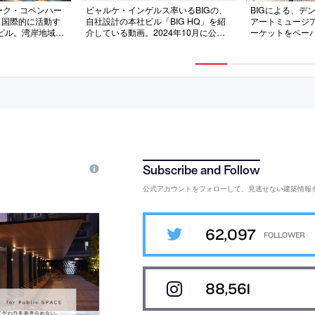
ーク・コペンハー
ビャルケ・インゲルス率いるBIGの、
BIGによる、デ
」。国際的に活動す
自社設計の本社ビル「BIG HQ」を紹
アートミュージ
ビル。湾岸地域の
介している動画。2024年10月に公開
ーケットをペー
て、コンクリート
されたもの
転用する計画。
ージ風”の“開放
在として、“一枚
建築を考案。社内
存建物を覆う構
綿密に協働して造
は“折紙”を参照
付加される
公式アカウントをフォローして、見逃せない建築情報
62,097
88,561