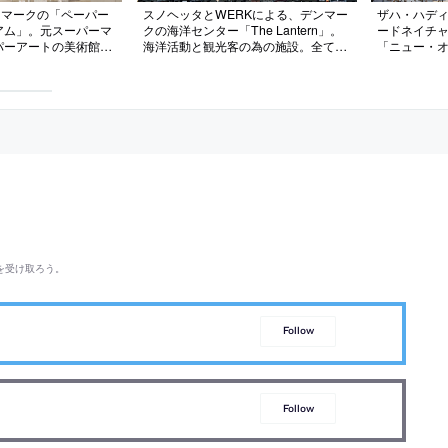
ンマークの「ペーパー
スノヘッタとWERKによる、デンマー
ザハ・ハデ
アム」。元スーパーマ
クの海洋センター「The Lantern」。
ードネイチ
パーアートの美術館に
海洋活動と観光客の為の施設。全ての
「ニュー・
伝統を未来に引継ぐ存
人に開かれた存在を目指して、様々な
森の中の施
の紙”の様な屋根で既
活動を集約した“円形劇場”の様なパブ
境とチーム
成を考案。既存壁面に
リックテラスを考案。訪問者を招き入
呼応する“垂
した音響調整機能層が
れると共に水害等についても考慮
案“垂直性”
物の周囲は
され多用途
を受け取ろう。
Follow
Follow