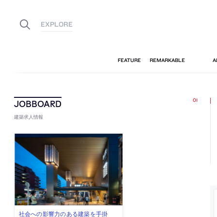
建築求人情報
佐々木慧が主宰する「axonometric株
古民家を軸に全国で“価値循環の仕組
リノベる株式会社が、設計パートナ
社会への影響力のある建築を手掛
代官山を拠点に活動する「梅澤竜也 /