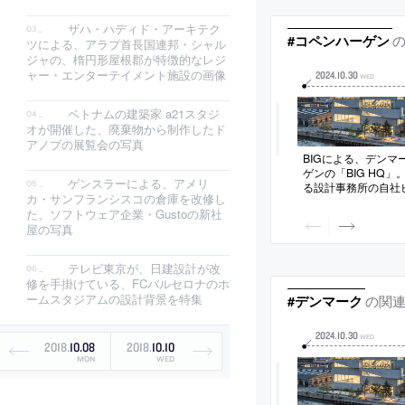
ザハ・ハディド・アーキテク
#コペンハーゲン
ツによる、アラブ首長国連邦・シャル
ジャの、楕円形屋根郡が特徴的なレジ
ャー・エンターテイメント施設の画像
2024
.
10
.
30
WED
ベトナムの建築家 a21スタジ
オが開催した、廃棄物から制作したド
アノブの展覧会の写真
BIGによる、デンマ
ゲンの「BIG HQ
ゲンスラーによる、アメリ
る設計事務所の自社
カ・サンフランシスコの倉庫を改修し
先端部分を敷地とし
た、ソフトウェア企業・Gustoの新社
壁が支え合う“ピラネ
屋の写真
的”な空間を備えた
の５つの専門部署が
り上げる
テレビ東京が、日建設計が改
修を手掛けている、FCバルセロナのホ
ームスタジアムの設計背景を特集
の関
#デンマーク
2024
.
10
.
30
WED
2018
.
10
.
08
2018
.
10
.
10
MON
WED