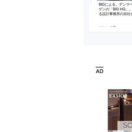
BIGによる、デンマ
ゲンの「BIG HQ
る設計事務所の自社
先端部分を敷地とし
壁が支え合う“ピラネ
的”な空間を備えた
の５つの専門部署が
り上げる