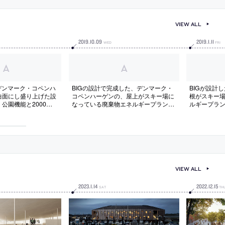
VIEW ALL
2019
.
10
.
09
2019
.
1
.
11
WED
FRI
デンマーク・コペンハ
BIGの設計で完成した、デンマーク・
BIGが設計
曲面にし盛り上げた設
コペンハーゲンの、屋上がスキー場に
根がスキー
公園機能と2000台
なっている廃棄物エネルギープラント
ルギープラ
た公共広場「Karen
の動画
る動画
Public Square」の写真
VIEW ALL
2023
.
1
.
14
2022
.
12
.
15
SAT
TH