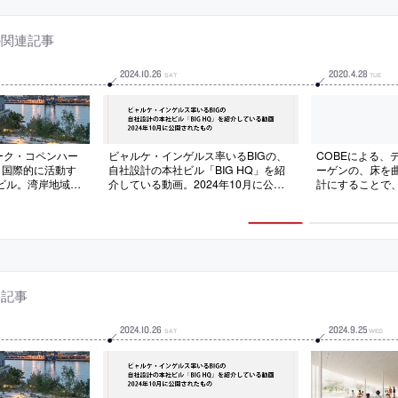
の関連記事
2024
.
10
.
26
2020
.
4
.
28
SAT
TUE
ーク・コペンハー
ビャルケ・インゲルス率いるBIGの、
COBEによる、
」。国際的に活動す
自社設計の本社ビル「BIG HQ」を紹
ーゲンの、床を
ビル。湾岸地域の
介している動画。2024年10月に公開
計にすることで、
て、コンクリート
されたもの
の駐輪場を両立し
ージ風”の“開放
Blixens Plads 
建築を考案。社内
と図面
綿密に協働して造
連記事
2024
.
10
.
26
2024
.
9
.
25
SAT
WED