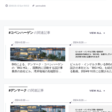
2018.01.13 Sat 19:53
permalink
#コペンハーゲン
の関連記事
VIEW ALL
2024
.
10
.
30
2024
.
10
.
26
WED
SAT
BIGによる、デンマーク・コペンハーゲン
ビャルケ・インゲルス率いるBIG
の「BIG HQ」。国際的に活動する設計事
設計の本社ビル「BIG HQ」を紹
務所の自社ビル。湾岸地域の先端部分を
る動画。2024年10月に公開され
敷地として、コンクリート壁が支え合
う“ピラネージ風”の“開放的”な空間を備え
た建築を考案。社内の５つの専門部署が
綿密に協働して造り上げる
#デンマーク
の関連記事
VIEW ALL
2024
.
10
.
30
2024
.
10
.
26
WED
SAT