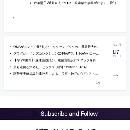
近藤陽子+近藤直人 / nLDK一級建築士事務所による、愛知・名古屋の「高架下のオフィス」
OMAがコンペで勝利した、ルクセンブルクの、世界最大の鉄鋼メーカー アルセロール・ミッタルの新社屋の画像・模型写真・ドローイングなど
1
.
17
プラダが、メンズコレクション2018AWで、H&deMやコールハースらにナイロンウェアのデザインを依頼
WED
【ap job更新】 森建築設計が、建築意匠設計スタッフを募集中
最も注目を集めたトピックス [期間：2018/1/8-1/14]
阿曽芙実建築設計事務所による、兵庫・神戸の住宅+アトリエ「Hat house」
ほか
Subscribe and Follow