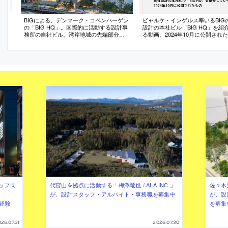
BIGによる、デンマーク・コペンハーゲン
ビャルケ・インゲルス率いるBIG
の「BIG HQ」。国際的に活動する設計事
設計の本社ビル「BIG HQ」を紹
務所の自社ビル。湾岸地域の先端部分を
る動画。2024年10月に公開され
敷地として、コンクリート壁が支え合
う“ピラネージ風”の“開放的”な空間を備え
た建築を考案。社内の５つの専門部署が
綿密に協働して造り上げる
ッフ同
代官山を拠点に活動する「梅澤竜也 / ALA INC.」
佐々木慧
が、設計スタッフ・アルバイト・事務職を募集中
が、設
（経験
を募集
26.07.31
2026.07.30