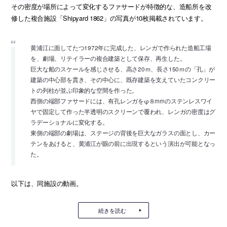
その密度が場所によって変化するファサードが特徴的な、造船所を改
修した複合施設「Shipyard 1862」の写真が10枚掲載されています。
黄浦江に面してたつ1972年に完成した、レンガで作られた造船工場
を、劇場、リテイラーの複合建築として保存、再生した。
巨大な船のスケールを感じさせる、高さ20ｍ、長さ150ｍの「孔」が
建築の中心部を貫き、その中心に、既存建築を支えていたコンクリー
トの列柱が並ぶ印象的な空間を作った。
西側の端部ファサードには、有孔レンガをφ８mmのステンレスワイ
ヤで固定して作った半透明のスクリーンで覆われ、レンガの密度はグ
ラデーショナルに変化する。
東側の端部の劇場は、ステージの背後を巨大なガラスの面とし、カー
テンをあけると、黄浦江が眼の前に出現するという演出が可能となっ
た。
以下は、同施設の動画。
続きを読む