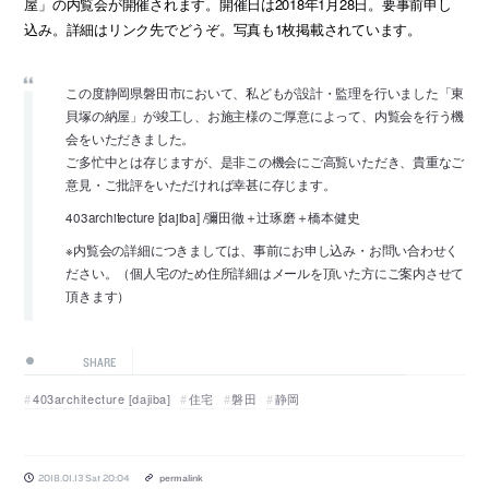
屋」の内覧会が開催されます。開催日は2018年1月28日。要事前申し
込み。詳細はリンク先でどうぞ。写真も1枚掲載されています。
この度静岡県磐田市において、私どもが設計・監理を行いました「東
貝塚の納屋」が竣工し、お施主様のご厚意によって、内覧会を行う機
会をいただきました。
ご多忙中とは存じますが、是非この機会にご高覧いただき、貴重なご
意見・ご批評をいただければ幸甚に存じます。
403architecture [dajiba] /彌田徹＋辻琢磨＋橋本健史
※内覧会の詳細につきましては、事前にお申し込み・お問い合わせく
ださい。（個人宅のため住所詳細はメールを頂いた方にご案内させて
頂きます）
SHARE
403architecture [dajiba]
住宅
磐田
静岡
2018.01.13 Sat 20:04
permalink