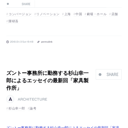
SHARE
コンバージョン
リノベーション
上海
中国
劇場・ホール
店舗
隈研吾
2018.01.13 Sat 19:48
permalink
ズントー事務所に勤務する杉山幸一
SHARE
郎によるエッセイの最新回「家具製
作所」
ARCHITECTURE
杉山幸一郎
論考
ズントー事務所に勤務する杉山幸一郎によるエッセイの最新回「家具