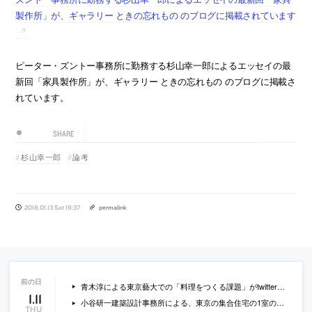
製作所」が、ギャラリー ときの忘れもの のブログに掲載されています
ピーター・ズントー事務所に勤務する杉山幸一郎によるエッセイの最
新回「家具製作所」が、ギャラリー ときの忘れもの のブログに掲載さ
れています。
SHARE
杉山幸一郎
論考
2018.01.13 Sat 19:37
permalink
青木淳による東京藝大での「料理をつくる課題」がtwitter上で話題に
1
.
11
小谷研一建築設計事務所による、東京の集合住宅の1室のリノベーション「虎ノ門の住宅（改装）」の内覧会が開催
THU