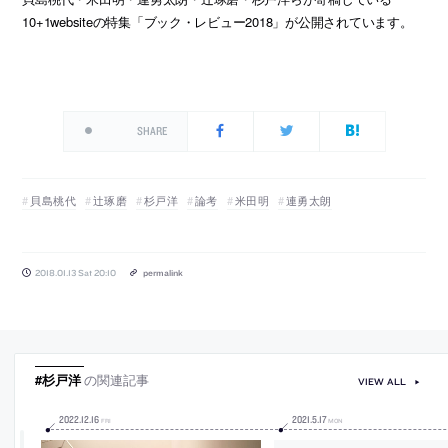
10+1websiteの特集「ブック・レビュー2018」が公開されています。
SHARE
貝島桃代
辻琢磨
杉戸洋
論考
米田明
連勇太朗
2018.01.13 Sat 20:10
permalink
#杉戸洋
の関連記事
VIEW ALL
2022
.
12
.
16
2021
.
5
.
17
FRI
MON