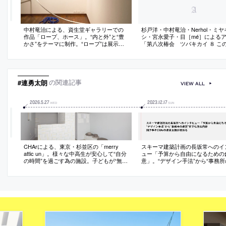
中村竜治による、資生堂ギャラリーでの
杉戸洋・中村竜治・Nerhol・ミ
作品「ロープ、ホース」。“内と外”と“豊
シ・宮永愛子・目［mé］による
かさ”をテーマに制作。“ロープ”は展示室
「第八次椿会 ツバキカイ ８ こ
での結界をモチーフに、鑑賞者と作品の
しい世界」が資生堂ギャラリーで
関係の再発見を促進。“ホース”は仕事場の
ホースをモチーフに、日常にある曲線の
豊かさの再発見を促す
#連勇太朗
の関連記事
VIEW ALL
2026
.
5
.
27
2023
.
12
.
17
WED
SUN
CHArによる、東京・杉並区の「merry
スキーマ建築計画の長坂常へのイ
attic un」。様々な中高生が安心して“自分
ュー「予算から自由になるための
の時間”を過ごす為の施設。子どもが“無理
意」。“デザイン手法”から“事務所
なく存在できる”環境を求め、“安心
営”までも語る内容。聞き手をCHA
感”や“さりげない見守り”を主題とした空
太朗が務める
間を志向。ライブラリーでは4つの什器を
用いて距離感を調整