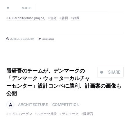
SHARE
403architecture [dajiba]
住宅
磐田
静岡
2018.01.13 Sat 20:04
permalink
隈研吾のチームが、デンマークの
SHARE
「デンマーク・ウォーターカルチャ
ーセンター」設計コンペに勝利、計画案の画像も
公開
ARCHITECTURE
COMPETITION
|
コペンハーゲン
スポーツ施設
デンマーク
隈研吾