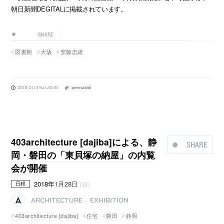
朝日新聞DEGITALに掲載されています。
SHARE
図書館
大阪
安藤忠雄
2018.01.13 Sat 20:16
permalink
403architecture [dajiba]による、静
SHARE
岡・磐田の「東貝塚の納屋」の内覧
会が開催
2018年
1月28日
（日）
日程
ARCHITECTURE
EXHIBITION
|
403architecture [dajiba]
住宅
磐田
静岡