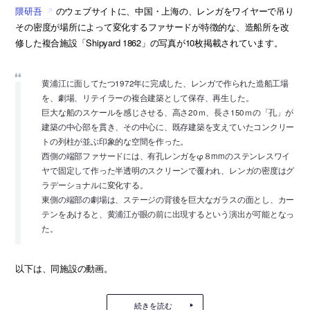
隈研吾
のウェブサイトに、中国・上海の、レンガをワイヤーで吊り
その密度が場所によって変化するファサードが特徴的な、造船所を改
修した複合施設「Shipyard 1862」の写真が10枚掲載されています。
黄浦江に面してたつ1972年に完成した、レンガで作られた造船工場
を、劇場、リテイラーの複合建築として保存、再生した。
巨大な船のスケールを感じさせる、高さ20ｍ、長さ150ｍの「孔」が
建築の中心部を貫き、その中心に、既存建築を支えていたコンクリー
トの列柱が並ぶ印象的な空間を作った。
西側の端部ファサードには、有孔レンガをφ８mmのステンレスワイ
ヤで固定して作った半透明のスクリーンで覆われ、レンガの密度はグ
ラデーショナルに変化する。
東側の端部の劇場は、ステージの背後を巨大なガラスの面とし、カー
テンをあけると、黄浦江が眼の前に出現するという演出が可能となっ
た。
以下は、同施設の動画。
続きを読む