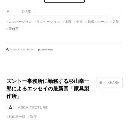
SHARE
コンバージョン
リノベーション
上海
中国
劇場・ホール
店舗
隈研吾
2018.01.13 Sat 19:48
permalink
ズントー事務所に勤務する杉山幸一
SHARE
郎によるエッセイの最新回「家具製
作所」
ARCHITECTURE
杉山幸一郎
論考