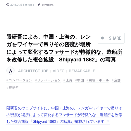
2018.01.13 Sat 19:53
permalink
隈研吾による、中国・上海の、レン
SHARE
ガをワイヤーで吊りその密度が場所
によって変化するファサードが特徴的な、造船所
を改修した複合施設「Shipyard 1862」の写真
ARCHITECTURE
VIDEO
REMARKABLE
|
|
コンバージョン
リノベーション
上海
中国
劇場・ホール
店舗
隈研吾
隈研吾のウェブサイトに、中国・上海の、レンガをワイヤーで吊りそ
の密度が場所によって変化するファサードが特徴的な、造船所を改修
した複合施設「Shipyard 1862」の写真が掲載されています