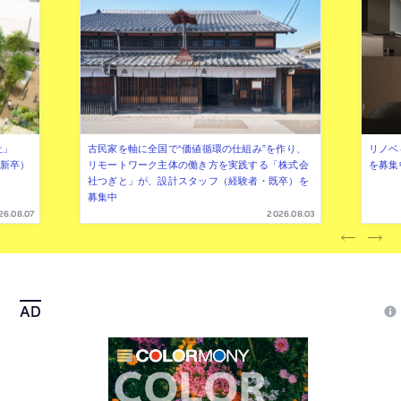
社」
古民家を軸に全国で“価値循環の仕組み”を作り、
リノベ
年新卒）
リモートワーク主体の働き方を実践する「株式会
を募集
社つぎと」が、設計スタッフ（経験者・既卒）を
募集中
26.08.07
2026.08.03