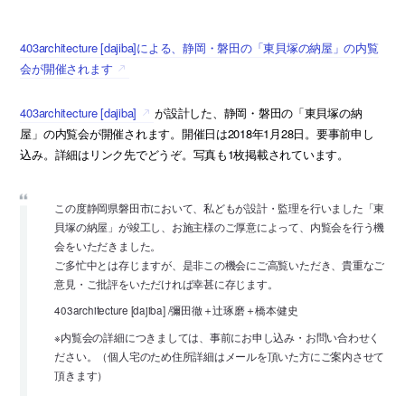
403architecture [dajiba]による、静岡・磐田の「東貝塚の納屋」の内覧
会が開催されます
403architecture [dajiba]
が設計した、静岡・磐田の「東貝塚の納
屋」の内覧会が開催されます。開催日は2018年1月28日。要事前申し
込み。詳細はリンク先でどうぞ。写真も1枚掲載されています。
この度静岡県磐田市において、私どもが設計・監理を行いました「東
貝塚の納屋」が竣工し、お施主様のご厚意によって、内覧会を行う機
会をいただきました。
ご多忙中とは存じますが、是非この機会にご高覧いただき、貴重なご
意見・ご批評をいただければ幸甚に存じます。
403architecture [dajiba] /彌田徹＋辻琢磨＋橋本健史
※内覧会の詳細につきましては、事前にお申し込み・お問い合わせく
ださい。（個人宅のため住所詳細はメールを頂いた方にご案内させて
頂きます）