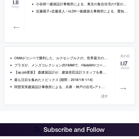
1
.
11
小谷研一建築設計事務所による、東京の集合住宅の1室のリノベーション「虎ノ門の住宅（改装）」の内覧会が開催
THU
近藤陽子+近藤直人 / nLDK一級建築士事務所による、愛知・名古屋の「高架下のオフィス」
OMAがコンペで勝利した、ルクセンブルクの、世界最大の鉄鋼メーカー アルセロール・ミッタルの新社屋の画像・模型写真・ドローイングなど
1
.
17
プラダが、メンズコレクション2018AWで、H&deMやコールハースらにナイロンウェアのデザインを依頼
WED
【ap job更新】 森建築設計が、建築意匠設計スタッフを募集中
最も注目を集めたトピックス [期間：2018/1/8-1/14]
阿曽芙実建築設計事務所による、兵庫・神戸の住宅+アトリエ「Hat house」
ほか
Subscribe and Follow