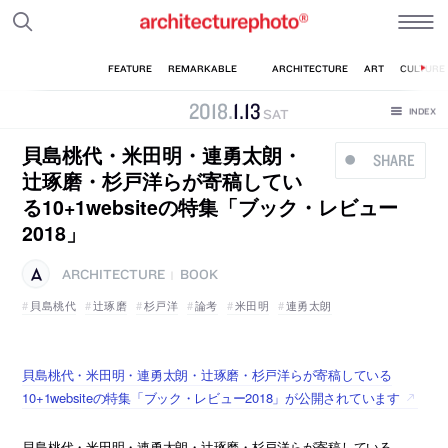
2018
.
1
.
13
SAT
貝島桃代・米田明・連勇太朗・
SHARE
辻琢磨・杉戸洋らが寄稿してい
る10+1websiteの特集「ブック・レビュー
2018」
ARCHITECTURE
BOOK
|
貝島桃代
辻琢磨
杉戸洋
論考
米田明
連勇太朗
貝島桃代・米田明・連勇太朗・辻琢磨・杉戸洋らが寄稿している
10+1websiteの特集「ブック・レビュー2018」が公開されています
貝島桃代・米田明・連勇太朗・辻琢磨・杉戸洋らが寄稿している