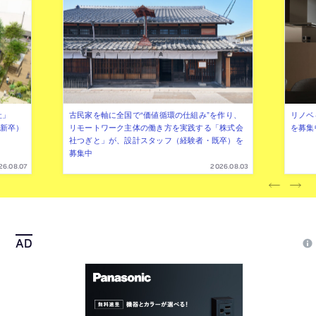
社」
古民家を軸に全国で“価値循環の仕組み”を作り、
リノベ
年新卒）
リモートワーク主体の働き方を実践する「株式会
を募集
社つぎと」が、設計スタッフ（経験者・既卒）を
募集中
26.08.07
2026.08.03