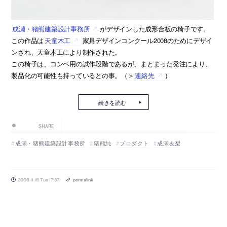
成瀬・猪熊建築設計事務所
がデザインした成形合板の椅子です。
この作品は
天童木工
家具デザインコンクール2008のためにデザイ
ンされ、天童木工により制作された。
この椅子は、コンペ用の試作段階であるが、まとまった発注により、
製品化の可能性も持っているとの事。（＞
連絡先
）
続きを読む
SHARE
成瀬・猪熊建築設計事務所
猪熊純
プロダクト
成瀬友梨
2008.11.18 Tue 17:37
permalink