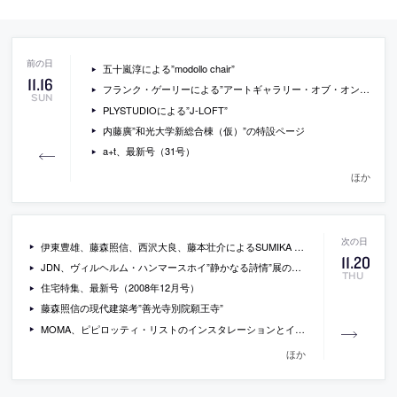
五十嵐淳による”modollo chair”
11
.
16
フランク・ゲーリーによる”アートギャラリー・オブ・オンタリオ”
SUN
PLYSTUDIOによる”J-LOFT”
内藤廣”和光大学新総合棟（仮）”の特設ページ
a+t、最新号（31号）
ほか
伊東豊雄、藤森照信、西沢大良、藤本壮介によるSUMIKA projectの現場レポート
11
.
20
JDN、ヴィルヘルム・ハンマースホイ”静かなる詩情”展のレポート
THU
住宅特集、最新号（2008年12月号）
藤森照信の現代建築考”善光寺別院願王寺”
MOMA、ピピロッティ・リストのインスタレーションとインタビュー
ほか