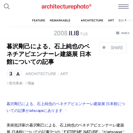
2008
.
11
.
18
TUE
暮沢剛己による、石上純也のベ
SHARE
ネチアビエンナーレ建築展 日本
館についての記事
ARCHITECTURE
ART
|
現代美術
理論
暮沢剛己による、石上純也のベネチアビエンナーレ建築展 日本館につ
いての記事がartscapeにあります
美術批評家の暮沢剛己による、石上純也のベネチアビエンナーレ建築
展 日本館についての記事”2つの「EXTREME NATURE」”がartscapeに