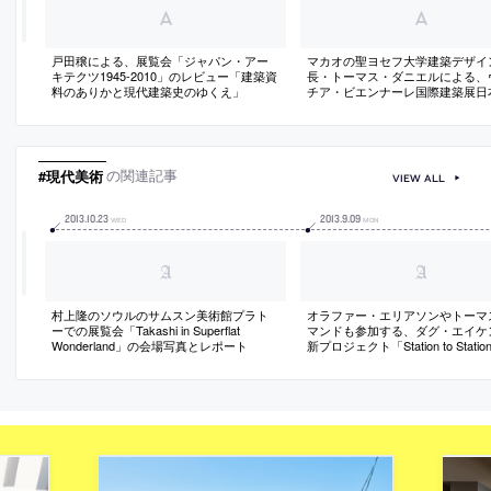
戸田穣による、展覧会「ジャパン・アー
マカオの聖ヨセフ大学建築デザイ
キテクツ1945-2010」のレビュー「建築資
長・トーマス・ダニエルによる、
料のありかと現代建築史のゆくえ」
チア・ビエンナーレ国際建築展日
レポート（日本語）
#現代美術
の関連記事
VIEW ALL
2013
.
10
.
23
2013
.
9
.
09
WED
MON
村上隆のソウルのサムスン美術館プラト
オラファー・エリアソンやトーマ
ーでの展覧会「Takashi in Superflat
マンドも参加する、ダグ・エイケ
Wonderland」の会場写真とレポート
新プロジェクト「Station to Stati
介記事