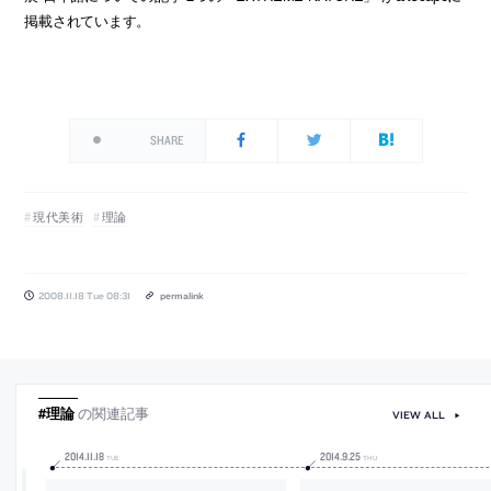
掲載されています。
SHARE
現代美術
理論
2008.11.18 Tue 08:31
permalink
#理論
の関連記事
VIEW ALL
2014
.
11
.
18
2014
.
9
.
25
TUE
THU