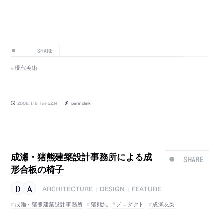
SHARE
現代美術
2008.11.18 Tue 22:14
permalink
成瀬・猪熊建築設計事務所による成
SHARE
形合板の椅子
ARCHITECTURE
DESIGN
FEATURE
|
|
成瀬・猪熊建築設計事務所
猪熊純
プロダクト
成瀬友梨