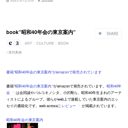
2008.11.18 Tue 10:34
permalink
book”昭和40年会の東京案内”
SHARE
ART
CULTURE
BOOK
|
|
現代美術
書籍”昭和40年会の東京案内”がamazonで発売されています
書籍”
昭和40年会の東京案内
“がamazonで発売されています。
昭和40年
会
は会田誠やパルコキノシタ、小沢剛ら、昭和40年生まれのアーテ
ィストによるグループ。彼らがweb上で連載していた東京案内のエッ
セイの書籍化です。web acrossに
レビュー
が掲載されています。
昭和40年会の東京案内