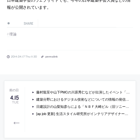
報が公開されています。
SHARE
理論
2014.04.17 Thu 11:30
permalink
藤村龍至や山下PMCの川原秀仁などが出演したイベント「PROPS プロトーク [第2回] 開発・オペレーション」の書き起こし
4
.
15
建築分野におけるデジタル技術などについての情報の発信などもしている「noiz EaR」のウェブサイトが公開
TUE
日建設計の山梨知彦らによる「ＮＢＦ大崎ビル（旧ソニーシティ大崎）」や篠原聡子による「ＳＨＡＲＥ ｙａｒａｉｃｈｏ」などが日本建築学会賞に
[ap job 更新] 生活スタイル研究所がインテリアデザイナー・企画プランナーを募集中