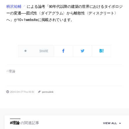
柄沢祐輔
による論考「90年代以降の建築の世界におけるタイポロジ
ーの変遷──図式性〈ダイアグラム〉から離散性〈ディスクリート〉
へ」が10+1websiteに掲載されています。
SHARE
理論
2014.04.17 Thu 16:51
permalink
#理論
の関連記事
VIEW ALL