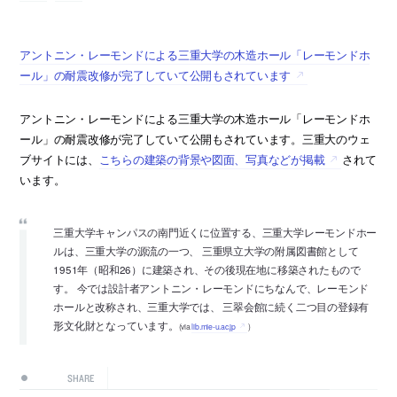
アントニン・レーモンドによる三重大学の木造ホール「レーモンドホ
ール」の耐震改修が完了していて公開もされています
アントニン・レーモンドによる三重大学の木造ホール「レーモンドホ
ール」の耐震改修が完了していて公開もされています。三重大のウェ
ブサイトには、
こちらの建築の背景や図面、写真などが掲載
されて
います。
三重大学キャンパスの南門近くに位置する、三重大学レーモンドホー
ルは、三重大学の源流の一つ、 三重県立大学の附属図書館として
1951年（昭和26）に建築され、その後現在地に移築されたもので
す。 今では設計者アントニン・レーモンドにちなんで、レーモンド
ホールと改称され、三重大学では、 三翠会館に続く二つ目の登録有
形文化財となっています。
(via
lib.mie-u.ac.jp
)
SHARE