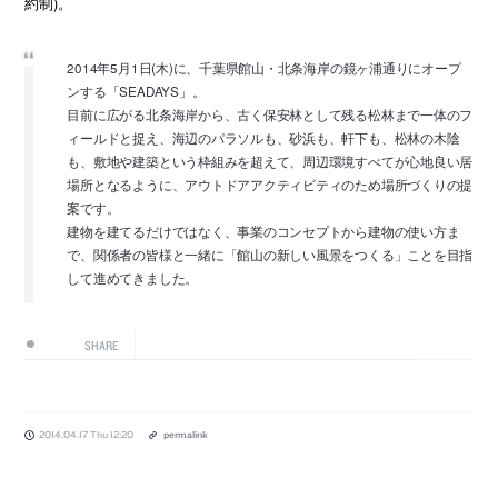
約制)。
2014年5月1日(木)に、千葉県館山・北条海岸の鏡ヶ浦通りにオープ
ンする「SEADAYS」。
目前に広がる北条海岸から、古く保安林として残る松林まで一体のフ
ィールドと捉え、海辺のパラソルも、砂浜も、軒下も、松林の木陰
も、敷地や建築という枠組みを超えて、周辺環境すべてが心地良い居
場所となるように、アウトドアアクティビティのため場所づくりの提
案です。
建物を建てるだけではなく、事業のコンセプトから建物の使い方ま
で、関係者の皆様と一緒に「館山の新しい風景をつくる」ことを目指
して進めてきました。
SHARE
2014.04.17 Thu 12:20
permalink