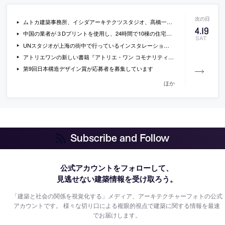
ムトカ建築事務所、イシダアーキテクツスタジオ、髙橋一平、遠藤秀平による建築展「happy talking」の会場写真
4
.
19
中国の業者が３Dプリントを使用し、24時間で10棟の住宅を建てているそうです
SAT
UNスタジオが上海の街中で行っているインスタレーションの写真
アトリエワンの新しい書籍『アトリエ・ワン コモナリティーズ ふるまいの生産』
第9回日本構造デザイン賞が応募者を募集しています
ほか
Subscribe and Follow
公式アカウントをフォローして、
見逃せない建築情報を受け取ろう。
「建築と社会の関係を視覚化する」メディア、アーキテクチャーフォトの公式
アカウントです。
様々な切り口による複眼的視点で建築に関する情報を最速
でお届けします。