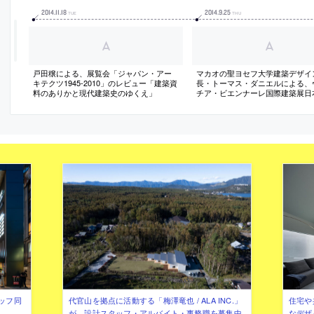
2014
.
11
.
18
2014
.
9
.
25
TUE
THU
戸田穣による、展覧会「ジャパン・アー
マカオの聖ヨセフ大学建築デザイ
キテクツ1945-2010」のレビュー「建築資
長・トーマス・ダニエルによる、
料のありかと現代建築史のゆくえ」
チア・ビエンナーレ国際建築展日
レポート（日本語）
ッフ同
代官山を拠点に活動する「梅澤竜也 / ALA INC.」
住宅や
が、設計スタッフ・アルバイト・事務職を募集中
なデザ