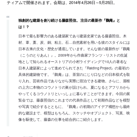
ティアムで開催されます。会期は、2014年4月26日～5月25日。
独創的な建築を創り続ける藤森照信。 注目の最新作『鸛庵』と
は！？
日本で最も影響力のある建築家であり建築史家である藤森照信。木
材、葦、藁、炭、銅、粘土、石…自然素材を用いる彼のスタイルには
日本古来の文化・歴史が通底しています。そんな彼の最新作が『鸛庵
（こうのとりあん）』。2009年から作曲家フランツ・リストの生誕
地として知られるオーストリアの小村ライディングで10人の著名な
日本人建築家によって進めてられてきた『Raiding Project』の最初の
具体的建築物です。『鸛庵』は、茶室のにじり口などの日本様式を取
り入れ、芸術作品でありながら実際に宿泊できる建物。さらに、屋根
の上方に本物のコウノトリの巣が設けられ、夏になるとアフリカから
やってくるコウノトリといっしょに暮らすことができます。今回の展
覧会では、藤森照信のこれまでの代表作品として初期作品などを模型
や写真で紹介するとともに、『鸛庵』の初期のアイデア構想から最終
的な建設まで、模型はもちろん、スケッチやオブジェクト、写真、映
像を駆使して、藤森の仕事を総合的にご紹介します。