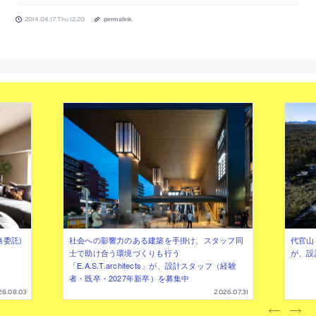
2014.04.17 Thu 12:20
permalink
務委託)
社会への影響力のある建築を手掛け、スタッフ同
代官山を
士で助け合う環境づくりも行う
が、設
「E.A.S.T.architects」が、設計スタッフ（経験
者・既卒・2027年新卒）を募集中
26.08.03
2026.07.31