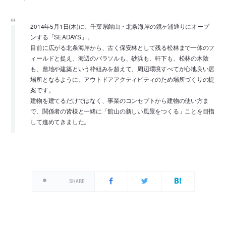
2014年5月1日(木)に、千葉県館山・北条海岸の鏡ヶ浦通りにオープ
ンする「SEADAYS」。
目前に広がる北条海岸から、古く保安林として残る松林まで一体のフ
ィールドと捉え、海辺のパラソルも、砂浜も、軒下も、松林の木陰
も、敷地や建築という枠組みを超えて、周辺環境すべてが心地良い居
場所となるように、アウトドアアクティビティのため場所づくりの提
案です。
建物を建てるだけではなく、事業のコンセプトから建物の使い方ま
で、関係者の皆様と一緒に「館山の新しい風景をつくる」ことを目指
して進めてきました。
SHARE