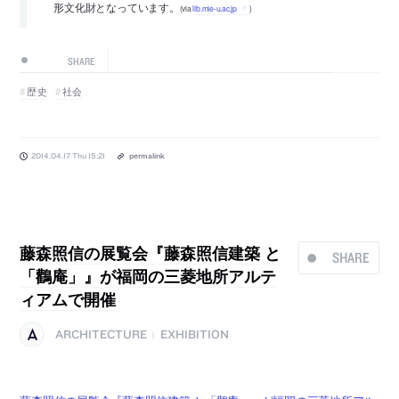
形文化財となっています。
(via
lib.mie-u.ac.jp
)
SHARE
歴史
社会
2014.04.17 Thu 15:21
permalink
藤森照信の展覧会『藤森照信建築 と
SHARE
「鸛庵」』が福岡の三菱地所アルテ
ィアムで開催
ARCHITECTURE
EXHIBITION
|