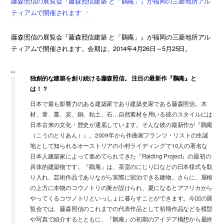
藤森照信の展覧会『藤森照信建築 と「鸛庵」』が福岡の三菱地所アル
ティアムで開催されます
藤森照信の展覧会『藤森照信建築 と「鸛庵」』が福岡の三菱地所アル
ティアムで開催されます。会期は、2014年4月26日～5月25日。
独創的な建築を創り続ける藤森照信。 注目の最新作『鸛庵』と
は！？
日本で最も影響力のある建築家であり建築史家である藤森照信。木
材、葦、藁、炭、銅、粘土、石…自然素材を用いる彼のスタイルには
日本古来の文化・歴史が通底しています。そんな彼の最新作が『鸛庵
（こうのとりあん）』。2009年から作曲家フランツ・リストの生誕
地として知られるオーストリアの小村ライディングで10人の著名な
日本人建築家によって進めてられてきた『Raiding Project』の最初の
具体的建築物です。『鸛庵』は、茶室のにじり口などの日本様式を取
り入れ、芸術作品でありながら実際に宿泊できる建物。さらに、屋根
の上方に本物のコウノトリの巣が設けられ、夏になるとアフリカから
やってくるコウノトリといっしょに暮らすことができます。今回の展
覧会では、藤森照信のこれまでの代表作品として初期作品などを模型
や写真で紹介するとともに、『鸛庵』の初期のアイデア構想から最終