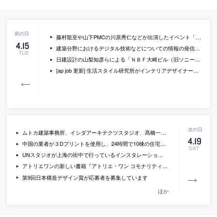
藤村龍至や山下PMCの川原秀仁などが出演したイベント「PROPS プロトーク [第2回] 開発・オペレーション」の書き起こし
4
.
15
建築分野におけるデジタル技術などについての情報の発信などもしている「noiz EaR」のウェブサイトが公開
TUE
日建設計の山梨知彦らによる「ＮＢＦ大崎ビル（旧ソニーシティ大崎）」や篠原聡子による「ＳＨＡＲＥ ｙａｒａｉｃｈｏ」などが日本建築学会賞に
[ap job 更新] 生活スタイル研究所がインテリアデザイナー・企画プランナーを募集中
ムトカ建築事務所、イシダアーキテクツスタジオ、髙橋一平、遠藤秀平による建築展「happy talking」の会場写真
4
.
19
中国の業者が３Dプリントを使用し、24時間で10棟の住宅を建てているそうです
SAT
UNスタジオが上海の街中で行っているインスタレーションの写真
アトリエワンの新しい書籍『アトリエ・ワン コモナリティーズ ふるまいの生産』
第9回日本構造デザイン賞が応募者を募集しています
ほか