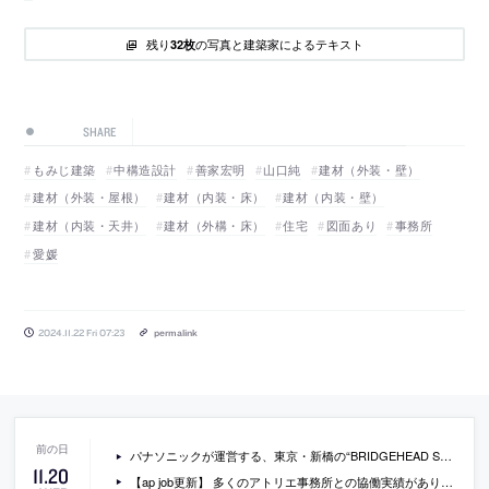
残り
の写真と建築家によるテキスト
32枚
SHARE
もみじ建築
中構造設計
善家宏明
山口純
建材（外装・壁）
建材（外装・屋根）
建材（内装・床）
建材（内装・壁）
建材（内装・天井）
建材（外構・床）
住宅
図面あり
事務所
愛媛
2024.11.22 Fri 07:23
permalink
パナソニックが運営する、東京・新橋の“BRIDGEHEAD Shimbashi”を会場に「『現し』を考える。展 ver.1.0」が開催。スキーマ建築計画出身の西原将が企画監修する、“現し”をテーマとした展示会。浅子佳英・桝永絵理子・向山裕二・森田美紀が参加するトークやイベントも実施
11
.
20
【ap job更新】 多くのアトリエ事務所との協働実績があり、常に新しい物作りに挑戦する「有限会社 工藤工務店」が、施工管理職（経験者・既卒・2025年新卒）を募集中