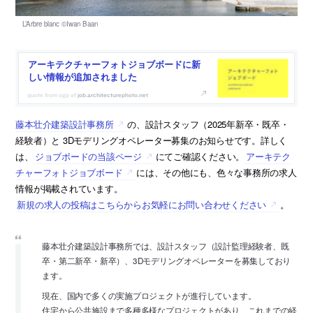
アーキテクチャーフォトジョブボードに新
しい情報が追加されました
job.architecturephoto.net
藤本壮介建築設計事務所
の、設計スタッフ（2025年新卒・既卒・
経験者）と 3Dモデリングオペレーター募集のお知らせです。詳しく
は、
ジョブボードの当該ページ
にてご確認ください。
アーキテク
チャーフォトジョブボード
には、その他にも、色々な事務所の求人
情報が掲載されています。
新規の求人の投稿はこちらからお気軽にお問い合わせください
。
藤本壮介建築設計事務所では、設計スタッフ（設計監理経験者、既
卒・第二新卒・新卒）、3Dモデリングオペレーターを募集しており
ます。
現在、国内で多くの実施プロジェクトが進行しています。
住宅から公共施設まで多種多様なプロジェクトがあり、これまでの経