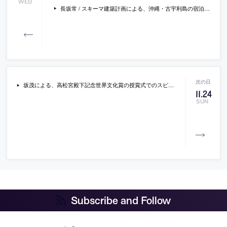
WED
長坂常 / スキーマ建築計画による、沖縄・古宇利島の宿泊施設「YAWN YARD Kouri Island」。独立型のヴィラ群からなる建築。ゆったり過ごせる場を合理的に実現する為、個々の状況に応じて“開き方”などを調整できる“ハの字型ユニット”を考案。沖縄文化の体験の場も意図して地域の作家たちとも協働する
坂茂による、高松宮殿下記念世界文化賞の授賞式でのスピーチの動画。2024年の建築部門で受賞。セレモニーは2024年11月に開催
11
.
24
SUN
Subscribe and Follow