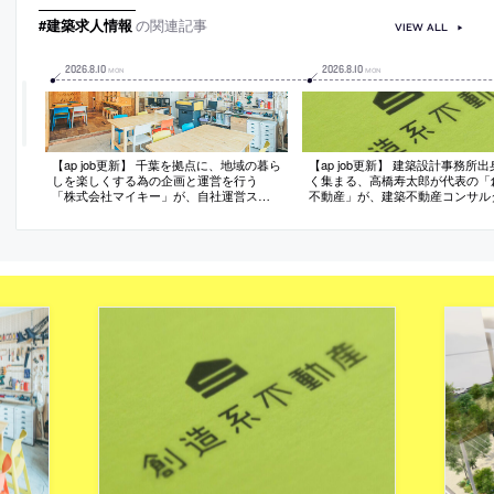
#建築求人情報
の関連記事
VIEW ALL
2026
.
8
.
10
2026
.
8
.
10
MON
MON
【ap job更新】 千葉を拠点に、地域の暮ら
【ap job更新】 建築設計事務所
しを楽しくする為の企画と運営を行う
く集まる、高橋寿太郎が代表の「
「株式会社マイキー」が、自社運営スペ
不動産」が、建築不動産コンサル
ースのプロジェクトマネージャー（設計
（既卒・経験者）を募集中
経験者も歓迎）を募集中