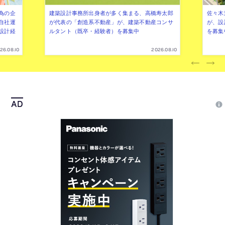
為の企
建築設計事務所出身者が多く集まる、高橋寿太郎
佐々木慧
自社運
が代表の「創造系不動産」が、建築不動産コンサ
が、設
設計経
ルタント（既卒・経験者）を募集中
を募集
26.08.10
2026.08.10