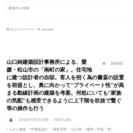
建築求人情報
2024.11.22 Fri 16:30
permalink
山口純建築設計事務所による、愛
SHARE
媛・松山市の「南町の家」。住宅地
に建つ設計者の自邸。客人を招く為の書斎の設置
を前提とし、奥に向かって“プライベート性”が高
まる動線計画の建築を考案。何処にいても“家族
の気配”も感受できるように上下階を吹抜で繋ぐ
等の操作も行う
ARCHITECTURE
FEATURE
|
もみじ建築
中構造設計
善家宏明
山口純
建材（外装・壁）