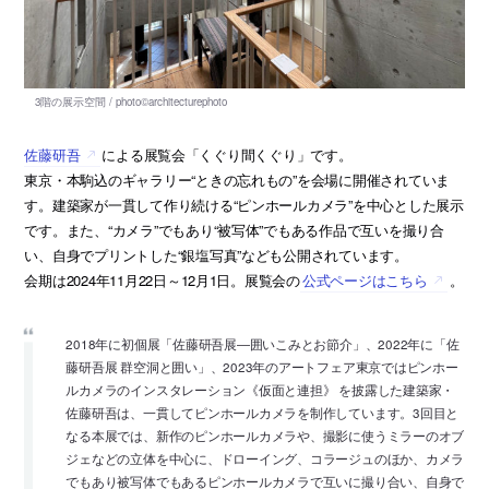
佐藤研吾
による展覧会「くぐり間くぐり」です。
東京・本駒込のギャラリー“ときの忘れもの”を会場に開催されていま
す。建築家が一貫して作り続ける“ピンホールカメラ”を中心とした展示
です。また、“カメラ”でもあり“被写体”でもある作品で互いを撮り合
い、自身でプリントした“銀塩写真”なども公開されています。
会期は2024年11月22日～12月1日。展覧会の
公式ページはこちら
。
2018年に初個展「佐藤研吾展―囲いこみとお節介」、2022年に「佐
藤研吾展 群空洞と囲い」、2023年のアートフェア東京ではピンホー
ルカメラのインスタレーション《仮面と連担》 を披露した建築家・
佐藤研吾は、一貫してピンホールカメラを制作しています。3回目と
なる本展では、新作のピンホールカメラや、撮影に使うミラーのオブ
ジェなどの立体を中心に、ドローイング、コラージュのほか、カメラ
でもあり被写体でもあるピンホールカメラで互いに撮り合い、自身で