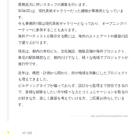
業務拡大に伴いスタッフの募集を行います。
SO&CO.は、現代美術ギャラリーだった建物が事務所となっていま
す。
今も事務所1階は現代美術ギャラリーとなっており、オープニングパ
ーティーに参加することもあります。
海外アーティストが展示する際には、海外の人々とアートや建築の話
で盛り上がります。
現在は、都内の本社ビル、文化施設、物販店舗や海外プロジェクト、
東北の駅前構想など、都内だけでなく、様々な地域でプロジェクトが
進行中です。
近年は、構想・計画から関わり、街や地域を対象にしたプロジェクト
も増えてきました。
ビルディングタイプが偏っておらず、設計から監理まで担当できるの
で、多様な経験をしたい方や様々な人とコミュニケーションを取るの
が好きな方、楽しく建築を考えていける方、ご応募お待ちしていま
す。
job.architecturephoto.net
AP JOB