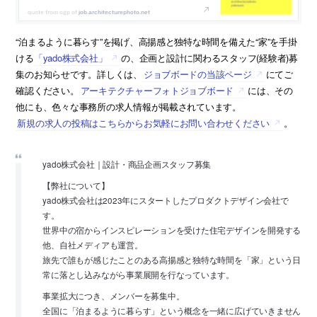
job.architecturephoto.net
“泊まるように暮らす”を掲げ、高揚感と独特な時間を備えた“家”を手掛
ける
「yado株式会社」
の、企画と設計に関わるスタッフ(経験者)募
集のお知らせです。詳しくは、
ジョブボードの当該ページ
にてご
確認ください。
アーキテクチャーフォトジョブボード
には、その
他にも、色々な事務所の求人情報が掲載されています。
新規の求人の投稿はこちらからお気軽にお問い合わせください
。
yado株式会社｜設計・商品企画スタッフ募集
【弊社について】
yado株式会社は2023年にスタートしたプロダクトデザイン会社で
す。
世界中の宿からインスピレーションを受けた住宅デザインを開発する
他、自社メディアも運営。
旅先で誰もが感じたことのある高揚感と独特な時間を「家」という日
常に落とし込みながら事業展開を行なっています。
事業拡大につき、メンバーを募集中。
全国に「泊まるように暮らす」という概念を一緒に広げていきません