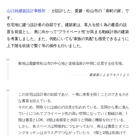
山口純建築設計事務所
が設計した、愛媛・松山市の「南町の家」で
す。
住宅地に建つ設計者の自邸です。建築家は、客人を招く為の書斎の設
置を前提とし、奥に向かって“プライベート性”が高まる動線計画の建築
を考案しました。また、何処にいても“家族の気配”も感受できるように
上下階を吹抜で繋ぐ等の操作も行いました。
敷地は愛媛県松山市の中心地と道後温泉の中間に位置する住宅地。
建築家によるテキストより
この住宅は設計者の自邸であり、一角に来客を招くことのできる小さ
な書斎を設えている。
そのため、間取りには細心の注意が払われている。玄関から奥に進ん
でいくにつれてプライベート性の高い空間になっていく動線計画。1
階は書斎とLDK、2階は各個室と水回りと明確に機能を分けている。
しかし、各スペースは間接的につながっており、例えば書斎とダイニ
ングキッチンはガラス戸でつながっていたり、1階と2階は吹抜けで