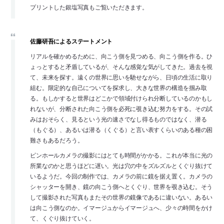
プリントした銀塩写真もご覧いただきます。
佐藤研吾によるステートメント
リアルを確かめるために、向こう側を見つめる、向こう側を作る。ひ
ょっとすると矛盾しているが、そんな感覚な気がしてきた。過去を視
て、未来を探す。遠くの世界に思いを馳せながら、日頃の生活に取り
組む。限定的な自己についてを探求し、大きな世界の構造を掴み取
る。もしかすると世界はどこかで領域付けられ分断しているのかもし
れないが、分断された向こう側を必死に覗き込む努力をする。その試
みはおそらく、見るという光の速さでなし得るものではなく、潜る
（もぐる）、あるいは潜る（くぐる）と言い表すくらいのある種の困
難さもあるだろう。
ピンホールカメラの撮影にはとても時間がかかる。これが本当に光の
所業なのかと思うほどに遅い。光は穴の中をズルズルとくぐり抜けて
いるようだ。今回の制作では、カメラの前に鏡を据え置く。カメラの
シャッターを開き、鏡の向こう側へとくぐり、世界を覗き込む。そう
して撮影された写真もまたその世界の鏡像であるに違いない。あるい
は向こう側なのか。イマージュからイマージュへ、少々の時間をかけ
て、くぐり抜けていく。