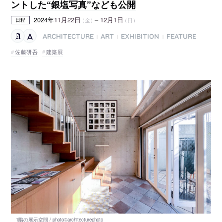
ントした“銀塩写真”なども公開
2024年
11月22日
–
12月1日
（金）
（日）
日程
ARCHITECTURE
ART
EXHIBITION
FEATURE
|
|
|
佐藤研吾
建築展