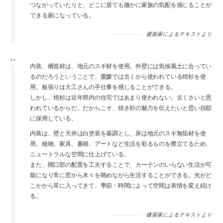
つながっていたりと、どこに居ても微かに家族の気配を感じることが
できる家になっている。
建築家によるテキストより
内装、構造材は、地元のスギ材を使用。外壁には気候風土に合ってい
るのだろうということで、愛媛では古くから使われている焼杉を使
用。板張りは大工さんの手仕事を感じることができる。
しかし、焼杉は近年県内の住宅ではあまり使われない。古くさいと思
われているからだ。だからこそ、焼き杉の魅力を伝えたいと思い自邸
に採用している。
内装は、壁と天井は白塗装を基調とし、床は地元のスギ無垢材を使
用。植物、家具、書籍、アートなど生活を彩るものを際立てるため、
ニュートラルな空間に仕上げている。
また、開口部の配置を工夫することで、カーテンのいらない生活が可
能になり常に窓から木々を眺めながら生活することができる。光がど
こかから常に入ってきて、季節・時間によって空間は表情を変え続け
る。
建築家によるテキストより