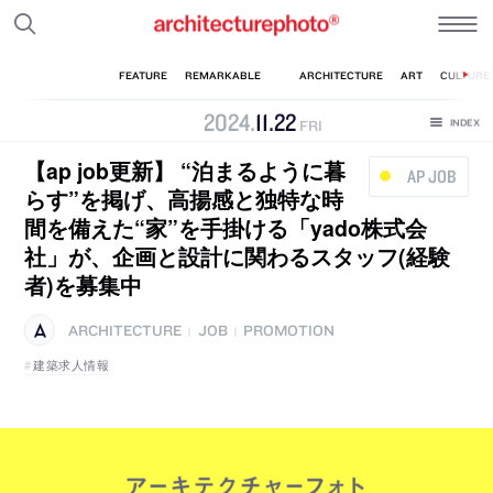
2024
.
11
.
22
FRI
【ap job更新】 “泊まるように暮
AP JOB
らす”を掲げ、高揚感と独特な時
間を備えた“家”を手掛ける「yado株式会
社」が、企画と設計に関わるスタッフ(経験
者)を募集中
ARCHITECTURE
JOB
PROMOTION
|
|
建築求人情報