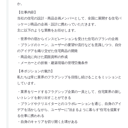
か。
【仕事内容】
当社の住宅の設計・商品企画メンバーとして、全国に展開する住宅パ
ッケージ商品の企画・設計に携わっていただきます。
主に以下のような業務をお任せします。
・世界中の宿からインスピレーションを受けた住宅のプランの企画
・ブランドのトーン、ユーザーの要望や流行などを意識しつつ、自分
のアイデアを織り交ぜた住宅商品の開発
・商品化に向けた図面資料の作成
・メーカーとの折衝・建築現場の管理労働条件
【本ポジションの魅力】
私たちは常に業界のフラグシップを目指し続けることをミッションと
しています。
・業界をリードするフラグシップ企業の一員として、住宅業界の新し
いトレンドを創り出すことができる
・ブランドやクリエイターとのコラボレーションを通じ、自身のアイ
デアを活かしながら、ユーザーに″泊まるように暮らす”住宅を提案す
る仕事に携われる
・自身のキャリアを切り開く土壌がある