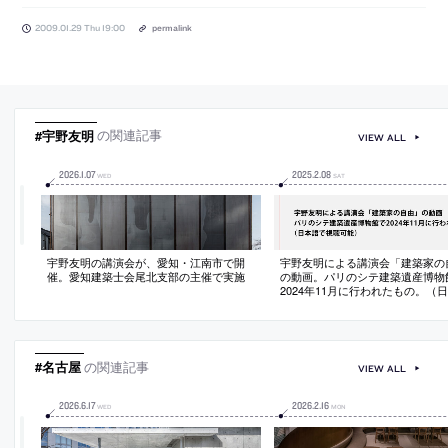
2009.01.29 Thu 19:00
permalink
#宇野友明
の関連記事
VIEW ALL
2026
.
1
.
07
2025
.
2
.
08
WED
SAT
宇野友明の講演会が、愛知・江南市で開
宇野友明による講演会「建築家の
催。愛知建築士会尾北支部の主催で実施
の動画。パリのシテ建築遺産博物
2024年11月に行われたもの。（
視聴可能）
#名古屋
の関連記事
VIEW ALL
2026
.
6
.
17
2026
.
2
.
16
WED
MON