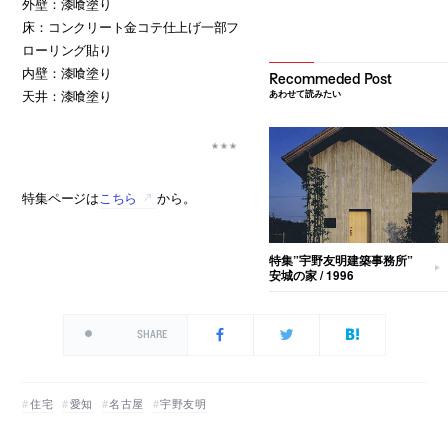
外壁：漆喰塗り
床：コンクリート金コテ仕上げ一部フ
ローリング貼り
内壁：漆喰塗り
天井：漆喰塗り
あわせて読みたい
特集ページは
こちら
から。
特集”宇野友明建築事務所”
安城の家 / 1996
SHARE
住宅
愛知
名古屋
宇野友明