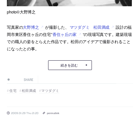
photo©大野博之
写真家の
大野博之
が撮影した、
マツダグミ 松田満成
設計の福
岡市東区香住ヶ丘の住宅”
香住ヶ丘の家
“の現場写真です。建築現場
での職人の姿をとらえた作品です。松田のアイデアで撮影されること
になったとの事。
続きを読む
SHARE
住宅
松田満成
マツダグミ
2009.01.29 Thu 21:20
permalink