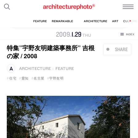
2009
.
1
.
29
THU
特集”宇野友明建築事務所” 吉根
SHARE
の家 / 2008
ARCHITECTURE
FEATURE
|
住宅
愛知
名古屋
宇野友明