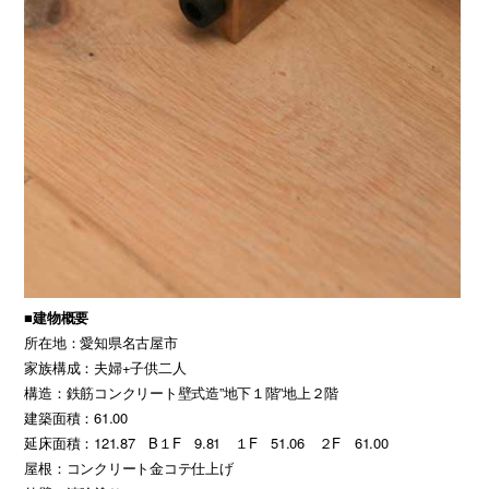
■建物概要
所在地：愛知県名古屋市
家族構成：夫婦+子供二人
構造：鉄筋コンクリート壁式造”地下１階”地上２階
建築面積：61.00
延床面積：121.87 B１F 9.81 １F 51.06 ２F 61.00
屋根：コンクリート金コテ仕上げ