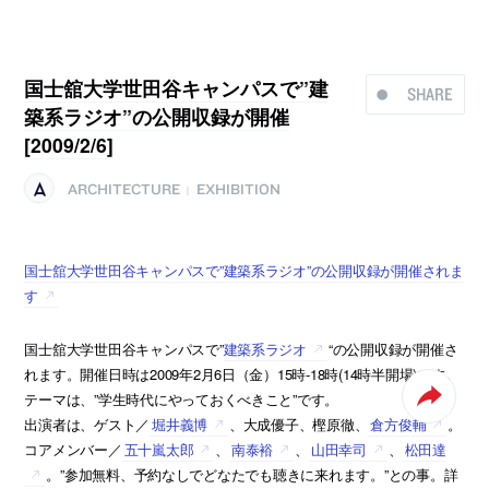
国士舘大学世田谷キャンパスで”建
SHARE
築系ラジオ”の公開収録が開催
[2009/2/6]
ARCHITECTURE
EXHIBITION
|
国士舘大学世田谷キャンパスで”建築系ラジオ”の公開収録が開催されま
す
国士舘大学世田谷キャンパスで”
建築系ラジオ
“の公開収録が開催さ
れます。開催日時は2009年2月6日（金）15時-18時(14時半開場)です。
テーマは、”学生時代にやっておくべきこと”です。
出演者は、ゲスト／
堀井義博
、大成優子、樫原徹、
倉方俊輔
。
コアメンバー／
五十嵐太郎
、
南泰裕
、
山田幸司
、
松田達
。”参加無料、予約なしでどなたでも聴きに来れます。”との事。詳