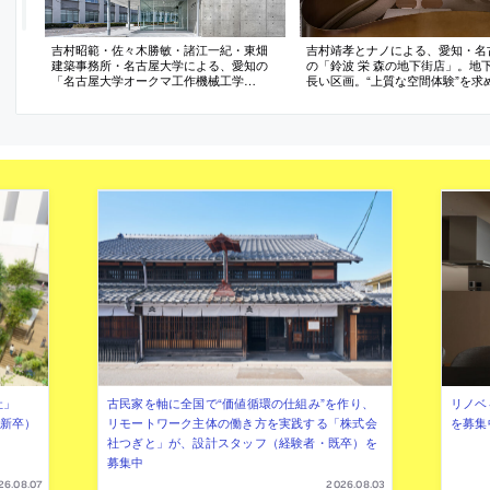
吉村昭範・佐々木勝敏・諸江一紀・東畑
吉村靖孝とナノによる、愛知・名
建築事務所・名古屋大学による、愛知の
の「鈴波 栄 森の地下街店」。地
「名古屋大学オークマ工作機械工学
長い区画。“上質な空間体験”を求
館」。校内外の二つの大通りの交差点に
を変えながら湾曲する“6mmの鉄板
位置する場所での計画。全体の“広場”であ
で“奥行きと陰影”を創出。上がり
り“パス”となる存在を求め、低層で“ルー
種設備をまとめた“折上天井”とし
フガーデン”を備えた隣接校舎への通り抜
い仕上げ”の水平面もつくり出す
けも可能な建築を考案
社」
古民家を軸に全国で“価値循環の仕組み”を作り、
リノベ
年新卒）
リモートワーク主体の働き方を実践する「株式会
を募集
社つぎと」が、設計スタッフ（経験者・既卒）を
募集中
26.08.07
2026.08.03