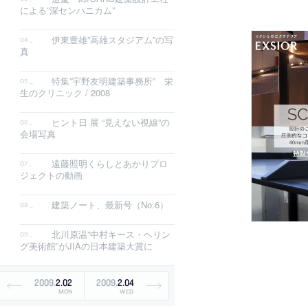
による”深センハニカム”
伊東豊雄”高雄スタジアム”の写
真
特集”宇野友明建築事務所” 栄
生のクリニック / 2008
ヒント日 展 “見えない視線”の
会場写真
遠藤照明くらしとあかりプロ
ジェクトの動画
建築ノート、最新号（No.6）
北川原温”中村キース・ヘリン
グ美術館”がJIAの日本建築大賞に
2009
.
2
.
02
2009
.
2
.
04
MON
WED