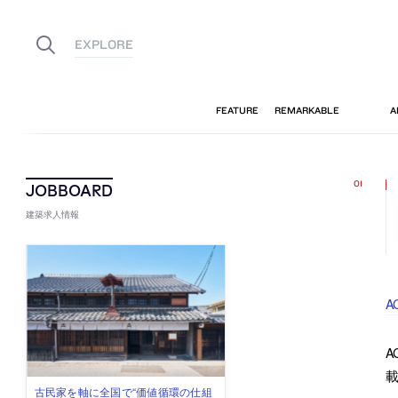
建築求人情報
A
A
古民家を軸に全国で“価値循環の仕組
リノベる株式会社が、設計パートナ
社会への影響力のある建築を手掛
代官山を拠点に活動する「梅澤竜也 /
住宅や共同住宅などを手掛け、“合理