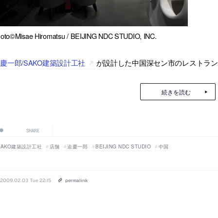
oto©Misae Hiromatsu / BEIJING NDC STUDIO, INC.
慶一郎/SAKO建築設計工社
が設計した中国深セン市のレストラン
続きを読む
SHARE
SAKO建築設計工社
店舗
迫慶一郎
BEIJING NDC STUDIO
中国
2009.02.03 Tue 22:15
permalink