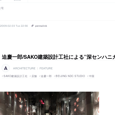
住宅
2009.02.03 Tue 22:56
permalink
迫慶一郎/SAKO建築設計工社による”深センハニ
ARCHITECTURE
|
FEATURE
SAKO建築設計工社
店舗
迫慶一郎
BEIJING NDC STUDIO
中国