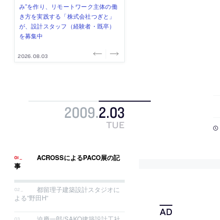
み”を作り、リモートワーク主体の働
ー (業務委託) を募集中
け、スタッフ同士で助け合う環境づ
ALA INC.」が、設計スタッフ・アル
的でシンプルなデザイン”を志向する
き方を実践する「株式会社つぎと」
くりも行う「E.A.S.T.architects」
バイト・事務職を募集中
「PANDA：山本浩三建築設計事務
が、設計スタッフ（経験者・既卒）
が、設計スタッフ（経験者・既卒・
所」が、設計スタッフ（経験者・既
を募集中
2027年新卒）を募集中
卒・2027年新卒）を募集中
2026.08.03
2026.08.03
2026.07.31
2026.07.30
2026.07.29
2009
.
2
.
03
TUE
ACROSSによるPACO展の記
事
都留理子建築設計スタジオに
よる”野田H”
迫慶一郎/SAKO建築設計工社