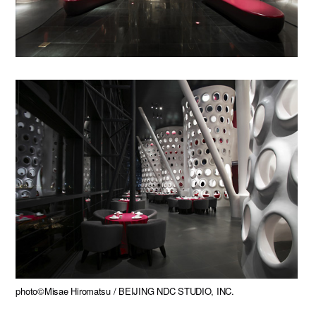
photo©Misae Hiromatsu / BEIJING NDC STUDIO, INC.