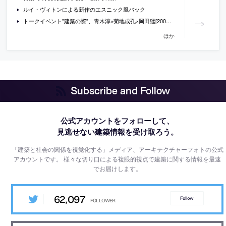
ルイ・ヴィトンによる新作のエスニック風バック
トークイベント”建築の際”、青木淳×菊地成孔×岡田猛[2009/2/19]
ほか
Subscribe and Follow
公式アカウントをフォローして、
見逃せない建築情報を受け取ろう。
「建築と社会の関係を視覚化する」メディア、アーキテクチャーフォトの公式
アカウントです。
様々な切り口による複眼的視点で建築に関する情報を最速
でお届けします。
62,097
Follow