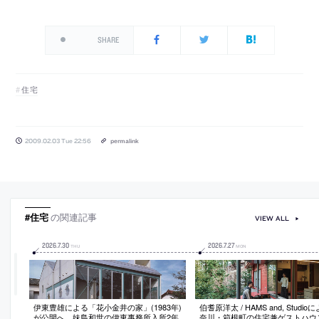
SHARE
住宅
2009.02.03 Tue 22:56
permalink
#住宅
の関連記事
VIEW ALL
2026
.
7
.
30
2026
.
7
.
27
THU
MON
伊東豊雄による「花小金井の家」(1983年)
伯耆原洋太 / HAMS and, Studi
が公開へ。妹島和世の伊東事務所入所2年
奈川・箱根町の住宅兼ゲストハウ