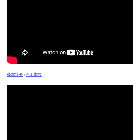
藤本壮介
+
石田聖次