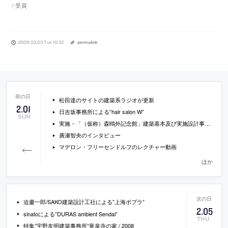
受賞
2009.02.03 Tue 10:32
permalink
松田達のサイトの建築系ラジオが更新
2
.
01
日吉坂事務所による”hair salon W”
SUN
実施・「（仮称）森鴎外記念館」建築基本及び実施設計事業者の募集[募集]
廣瀬智央のインタビュー
マデロン・フリーセンドルフのレクチャー動画
ほか
迫慶一郎/SAKO建築設計工社による”上海ポプラ”
2
.
05
sinatoによる”DURAS ambient Sendai”
THU
特集”宇野友明建築事務所”竜泉寺の家 / 2008