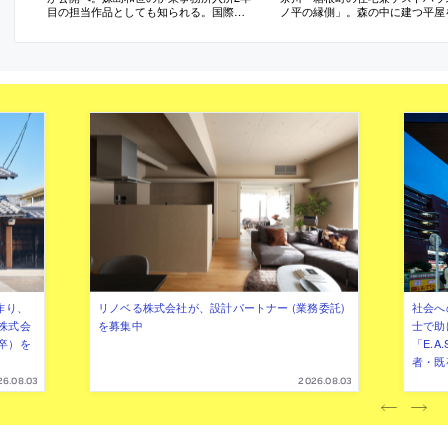
目の担当作品としても知られる。国際文
ノ平の縁側」。森の中に建つ平屋
化会館が公開や展示プログラムの運営を
修。中央に居間がある“求心性の高
担う
の構成に着目し、内外を繋ぐと共
を促す“円環状の縁側”を新設する
案。床を土間に変えた“外部的な内
と外の新たな関係に寄与
作り、
リノベる株式会社が、設計パートナー (業務委託)
社会へ
株式会
を募集中
士で助
卒）を
「E.A
者・既
26.08.03
2026.08.03