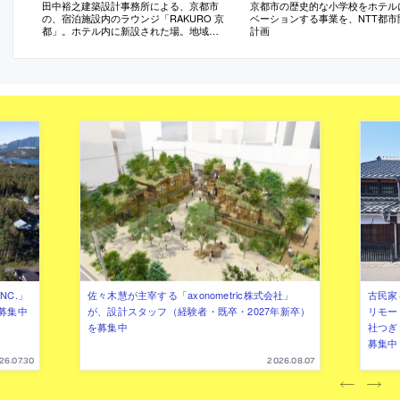
田中裕之建築設計事務所による、京都市
京都市の歴史的な小学校をホテル
の、宿泊施設内のラウンジ「RAKURO 京
ベーションする事業を、NTT都市
都」。ホテル内に新設された場。地域文
計画
脈の導入と建物特徴を活かす空間を求
め、既存に“町家の形式”を見出して美意識
等を継承する設計を志向。現代素材と地
場植物を用いて京都を想起させ施設を象
徴する“奥庭”も作る
NC.」
佐々木慧が主宰する「axonometric株式会社」
古民家
募集中
が、設計スタッフ（経験者・既卒・2027年新卒）
リモー
を募集中
社つぎ
募集中
26.07.30
2026.08.07