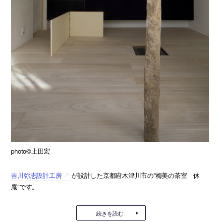
photo©上田宏
吉川弥志設計工房
が設計した京都府木津川市の”梅美の茶室 休
庵”です。
続きを読む