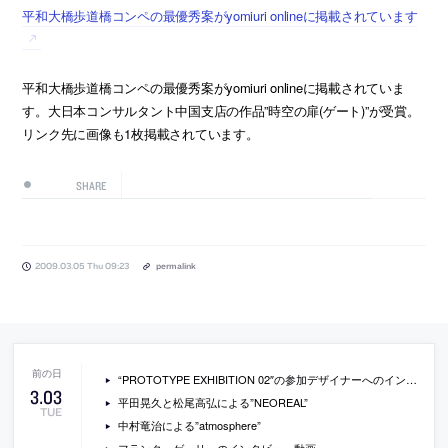
平和大橋歩道橋コンペの最優秀案がyomiuri onlineに掲載されています
平和大橋歩道橋コンペの最優秀案がyomiuri onlineに掲載されていま
す。大日本コンサルタント中国支店の作品”時空の扉(ゲート)”が受賞。
リンク先に画像も1枚掲載されています。
SHARE
2009.03.05 Thu 09:23
permalink
“PROTOTYPE EXHIBITION 02″の参加デザイナーへのインタビュー動画
3
.
03
平田晃久と松尾高弘による”NEOREAL”
TUE
中村竜治による”atmosphere”