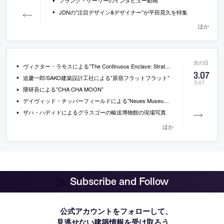
フランク・ゲーリーのインタビュー動画
JDNの”注目デザイン&デザイナー”が平田晃久を特集
ほか
ヴィクター・ラモスによる”The Continuous Enclave: Strategies in Bypass Urbanism”
3
.
07
迫慶一郎/SAKO建築設計工社による”原宿フラットフラット”
SAT
隈研吾による”CHA CHA MOON”
デイヴィッド・チッパーフィールドによる”Neues Museum”の写真
ザハ・ハディドによるグラスゴーの輸送博物館の現場写真
ほか
Subscribe and Follow
公式アカウントをフォローして、
見逃せない建築情報を受け取ろう。