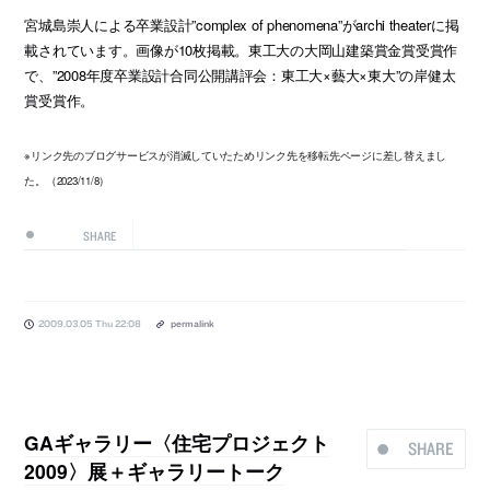
宮城島崇人による卒業設計”complex of phenomena”がarchi theaterに掲
載されています。画像が10枚掲載。東工大の大岡山建築賞金賞受賞作
で、”2008年度卒業設計合同公開講評会：東工大×藝大×東大”の岸健太
賞受賞作。
※リンク先のブログサービスが消滅していたためリンク先を移転先ページに差し替えまし
た。（2023/11/8）
SHARE
2009.03.05 Thu 22:08
permalink
GAギャラリー〈住宅プロジェクト
SHARE
2009〉展＋ギャラリートーク