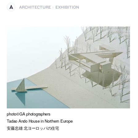
ARCHITECTURE
EXHIBITION
|
photo©GA photographers
Tadao Ando House in Northern Europe
安藤忠雄 北ヨーロッパの住宅