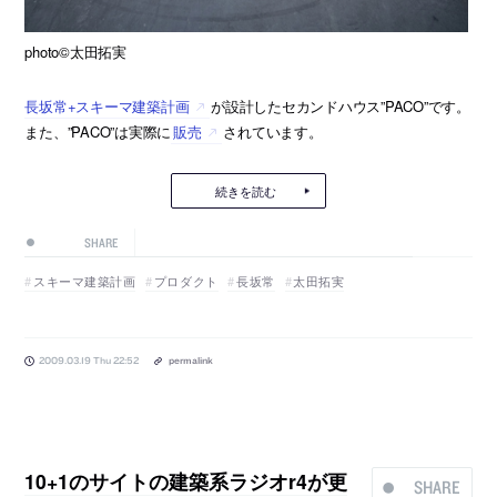
photo©太田拓実
長坂常+スキーマ建築計画
が設計したセカンドハウス”PACO”です。
また、”PACO”は実際に
販売
されています。
続きを読む
SHARE
スキーマ建築計画
プロダクト
長坂常
太田拓実
2009.03.19 Thu 22:52
permalink
10+1のサイトの建築系ラジオr4が更
SHARE