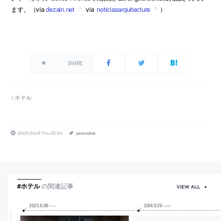
ます。（via
dezain.net
via
noticiasarquitectura
）
SHARE
ホテル
2009.03.19 Thu 20:54
permalink
#ホテル
の関連記事
VIEW ALL
2023
.
6
.
08
2016
.
9
.
26
THU
MON