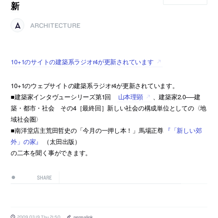
新
ARCHITECTURE
10+1のサイトの建築系ラジオr4が更新されています
10+1のウェブサイトの建築系ラジオr4が更新されています。
■建築家インタヴューシリーズ第1回
山本理顕
、建築家2.0──建
築・都市・社会 その4［最終回］新しい社会の構成単位としての〈地
域社会圏〉
■南洋堂店主荒田哲史の「今月の一押し本！」馬場正尊
『「新しい郊
外」の家』
（太田出版）
の二本を聞く事ができます。
SHARE
2009.03.19 Thu 21:50
permalink