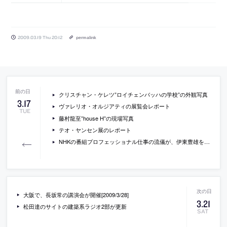
2009.03.19 Thu 20:12
permalink
クリスチャン・ケレツ”ロイチェンバッハの学校”の外観写真
3
.
17
ヴァレリオ・オルジアティの展覧会レポート
TUE
藤村龍至”house H”の現場写真
テオ・ヤンセン展のレポート
NHKの番組プロフェッショナル仕事の流儀が、伊東豊雄を特集
大阪で、長坂常の講演会が開催[2009/3/28]
3
.
21
松田達のサイトの建築系ラジオ2部が更新
SAT