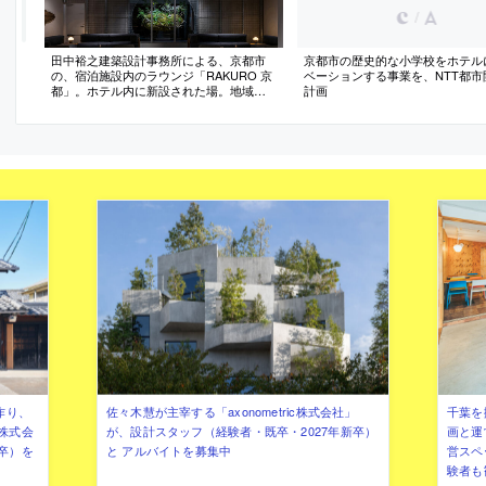
/
田中裕之建築設計事務所による、京都市
京都市の歴史的な小学校をホテル
の、宿泊施設内のラウンジ「RAKURO 京
ベーションする事業を、NTT都市
都」。ホテル内に新設された場。地域文
計画
脈の導入と建物特徴を活かす空間を求
め、既存に“町家の形式”を見出して美意識
等を継承する設計を志向。現代素材と地
場植物を用いて京都を想起させ施設を象
徴する“奥庭”も作る
作り、
佐々木慧が主宰する「axonometric株式会社」
千葉を
株式会
が、設計スタッフ（経験者・既卒・2027年新卒）
画と運
卒）を
と アルバイトを募集中
営スペ
験者も