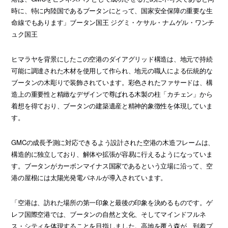
時に、特に内陸国であるブータンにとって、国家安全保障の重要な生
命線でもあります」ブータン国王 ジグミ・ケサル・ナムゲル・ワンチ
ュク国王
ヒマラヤを背景にしたこの空港のダイアグリッド構造は、地元で持続
可能に調達された木材を使用して作られ、地元の職人による伝統的な
ブータンの木彫りで装飾されています。彩色されたファサードは、構
造上の重要性と精緻なデザインで尊ばれる木製の柱「カチェン」から
着想を得ており、ブータンの建築遺産と精神的象徴性を体現していま
す。
GMCの成長予測に対応できるよう設計された空港の木造フレームは、
構造的に独立しており、解体や拡張が容易に行えるようになっていま
す。ブータンがカーボンマイナス国家であるという立場に沿って、空
港の屋根には太陽光発電パネルが導入されています。
「空港は、訪れた場所の第一印象と最後の印象を決めるものです。ゲ
レフ国際空港では、ブータンの自然と文化、そしてマインドフルネ
ス・シティを体現することを目指しました。高地を覆う森が、到着プ