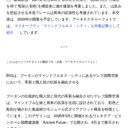
を得て“彫刻と彩色”を構造体に施す建築を考案しました。また、山並み
を想起させる木造フレームは将来の拡張性も考慮されています。本空
港は、2029年の開業を予定しています。アーキテクチャーフォトで
は、
マスタープラン「マインドフルネス・シティ」も特集記事として
紹介
しています。
こちらはリリーステキストの翻訳です（文責：アーキテクチャーフォト）
BIGは、ブータンのマインドフルネス・シティにあるゲレフ国際空港
において、革新と職人技の伝統を融合させる
ブータンの伝統的な職人技と現代の革新を融合させたゲレフ国際空港
は、マインドフルな旅と将来の拡張を念頭に設計されており、彩色と
彫刻が施された集成材のモジュール式ダイアグリッド構造を特徴とし
ています。このデザインは、2025年5月に開催されるヴェネチア・ビエ
ンナーレ国際建築展「Ancient Future」で公開され、9月まで展示され