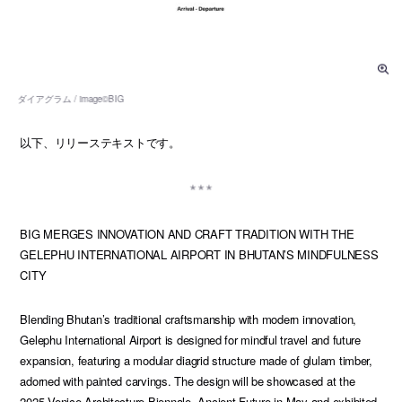
以下、リリーステキストです。
BIG MERGES INNOVATION AND CRAFT TRADITION WITH THE
GELEPHU INTERNATIONAL AIRPORT IN BHUTAN’S MINDFULNESS
CITY
Blending Bhutan’s traditional craftsmanship with modern innovation,
Gelephu International Airport is designed for mindful travel and future
expansion, featuring a modular diagrid structure made of glulam timber,
adorned with painted carvings. The design will be showcased at the
2025 Venice Architecture Biennale, Ancient Future in May and exhibited