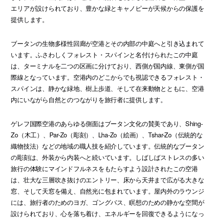
エリアが設けられており、豊かな緑とキャノピーが天候からの保護を
提供します。
ブータンの生物多様性回廊が空港とその内部の中庭へと引き込まれて
います。ふさわしくフォレスト・スパインと名付けられたこの中庭
は、ターミナルを二つの区画に分けており、西側が国内線、東側が国
際線となっています。空港内のどこからでも視認できるフォレスト・
スパインは、静かな緑地、樹上歩道、そして在来動物とともに、空港
内にいながら自然とのつながりを旅行者に提供します。
ゲレフ国際空港のあらゆる側面はブータン文化の賛美であり、Shing-
Zo（木工）、Par-Zo（彫刻）、Lha-Zo（絵画）、Tshar-Zo（伝統的な
織物技法）などの地域の職人技を紹介しています。伝統的なブータン
の彫刻は、外装から内装へと続いています。しばしばストレスの多い
旅行の体験にマインドフルネスをもたらすよう設計されたこの空港
は、壮大な三層吹き抜けのエントリー、床から天井まで広がる大きな
窓、そして天窓を備え、自然光に包まれています。屋内外のラウンジ
には、旅行者のためのヨガ、ゴングバス、瞑想のための静かな空間が
設けられており、心を落ち着け、エネルギーを回復できるようになっ