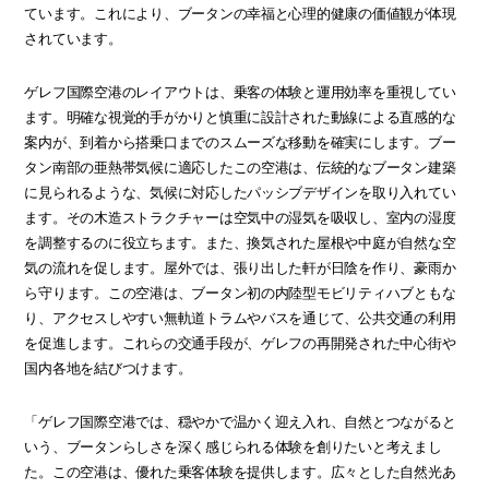
ています。これにより、ブータンの幸福と心理的健康の価値観が体現
されています。
ゲレフ国際空港のレイアウトは、乗客の体験と運用効率を重視してい
ます。明確な視覚的手がかりと慎重に設計された動線による直感的な
案内が、到着から搭乗口までのスムーズな移動を確実にします。ブー
タン南部の亜熱帯気候に適応したこの空港は、伝統的なブータン建築
に見られるような、気候に対応したパッシブデザインを取り入れてい
ます。その木造ストラクチャーは空気中の湿気を吸収し、室内の湿度
を調整するのに役立ちます。また、換気された屋根や中庭が自然な空
気の流れを促します。屋外では、張り出した軒が日陰を作り、豪雨か
ら守ります。この空港は、ブータン初の内陸型モビリティハブともな
り、アクセスしやすい無軌道トラムやバスを通じて、公共交通の利用
を促進します。これらの交通手段が、ゲレフの再開発された中心街や
国内各地を結びつけます。
「ゲレフ国際空港では、穏やかで温かく迎え入れ、自然とつながると
いう、ブータンらしさを深く感じられる体験を創りたいと考えまし
た。この空港は、優れた乗客体験を提供します。広々とした自然光あ