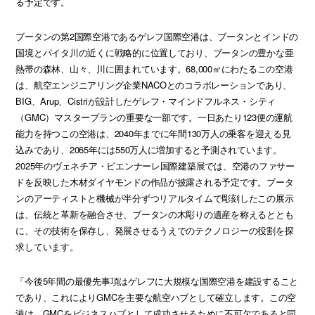
る予定です。
ブータンの第2国際空港であるゲレフ国際空港は、ブータンとインドの
国境とパイタ川の近くに戦略的に位置しており、ブータンの豊かな亜
熱帯の森林、山々、川に囲まれています。68,000㎡にわたるこの空港
は、航空エンジニアリング企業NACOとのコラボレーションであり、
BIG、Arup、Cistriが設計したゲレフ・マインドフルネス・シティ
（GMC）マスタープランの重要な一部です。一日あたり123便の運航
能力を持つこの空港は、2040年までに年間130万人の乗客を迎える見
込みであり、2065年には550万人に増加すると予測されています。
2025年のヴェネチア・ビエンナーレ国際建築展では、空港のファサー
ドを反映した木材ダイヤモンドの作品が披露される予定です。ブータ
ンのアーティストと機械が半分ずつリアルタイムで彫刻したこの展示
は、伝統と革新を融合させ、ブータンの木彫りの遺産を称えるととも
に、その技術を保存し、発展させるうえでのテクノロジーの役割を探
求しています。
「今後5年間の最優先事項はゲレフに大規模な国際空港を建設すること
であり、これによりGMCを主要な航空ハブとして確立します。この空
港は、GMCをビジネスハブとして成功させるために不可欠であると同