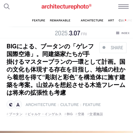
2025
.
3
.
07
FRI
BIGによる、ブータンの「ゲレフ
SHARE
国際空港」。同建築家たちが手
掛けるマスタープランの一環として計画。国
の文化も体現する存在を目指し、地域の柱か
ら着想を得て“彫刻と彩色”を構造体に施す建
築を考案。山並みを想起させる木造フレーム
は将来の拡張性も考慮
ARCHITECTURE
CULTURE
FEATURE
|
|
ブータン
ビャルケ・インゲルス
BIG
空港
交通施設