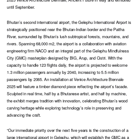
until September.
Bhutan’s second international airport, the Gelephu International Airport is
strategically positioned near the Bhutan-Indian border and the Paitha
River, surrounded by Bhutan’s lush subtropical forests, mountains, and
rivers. Spanning 68,000 m2, the airport is a collaboration with aviation
engineering firm NACO and an integral part of the Gelephu Mindfulness
City (GMC) masterplan designed by BIG, Arup, and Cistri. With the
capacity to handle 123 flights daily, the airport is projected to welcome
1.3 million passengers annually by 2040, increasing to 5.5 million
passengers by 2065. An installation at Venice Architecture Biennale
2025 will feature a timber diamond piece reflecting the airport’s facade.
Sculpted in real time, half by a Bhutanese artist, and half by machine,
the exhibit merges tradition with innovation, celebrating Bhutan’s wood
carving heritage while exploring technology’s role in preserving and
advancing the craft.
“Our immediate priority over the next five years is the construction of a
large international airport in Gelephu, which will establish the GMC as a