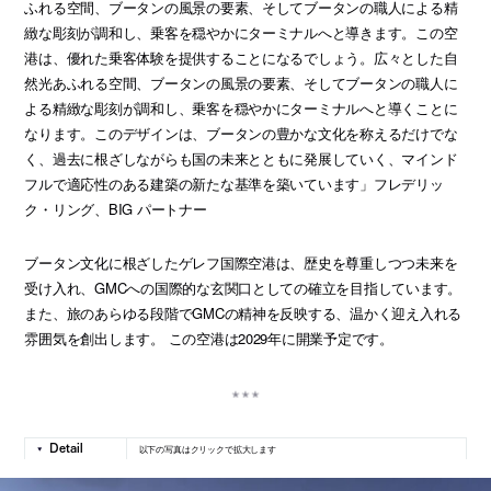
ふれる空間、ブータンの風景の要素、そしてブータンの職人による精
緻な彫刻が調和し、乗客を穏やかにターミナルへと導きます。この空
港は、優れた乗客体験を提供することになるでしょう。広々とした自
然光あふれる空間、ブータンの風景の要素、そしてブータンの職人に
よる精緻な彫刻が調和し、乗客を穏やかにターミナルへと導くことに
なります。このデザインは、ブータンの豊かな文化を称えるだけでな
く、過去に根ざしながらも国の未来とともに発展していく、マインド
フルで適応性のある建築の新たな基準を築いています」フレデリッ
ク・リング、BIG パートナー
ブータン文化に根ざしたゲレフ国際空港は、歴史を尊重しつつ未来を
受け入れ、GMCへの国際的な玄関口としての確立を目指しています。
また、旅のあらゆる段階でGMCの精神を反映する、温かく迎え入れる
雰囲気を創出します。 この空港は2029年に開業予定です。
以下の写真はクリックで拡大します