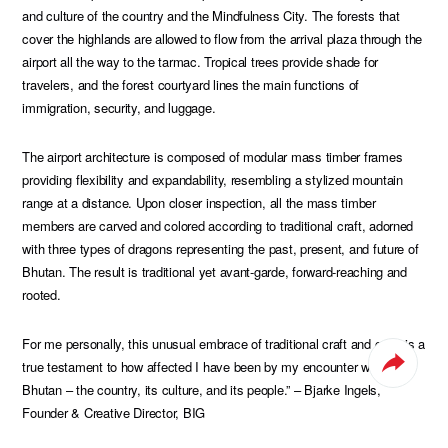
and culture of the country and the Mindfulness City. The forests that
cover the highlands are allowed to flow from the arrival plaza through the
airport all the way to the tarmac. Tropical trees provide shade for
travelers, and the forest courtyard lines the main functions of
immigration, security, and luggage.
The airport architecture is composed of modular mass timber frames
providing flexibility and expandability, resembling a stylized mountain
range at a distance. Upon closer inspection, all the mass timber
members are carved and colored according to traditional craft, adorned
with three types of dragons representing the past, present, and future of
Bhutan. The result is traditional yet avant-garde, forward-reaching and
rooted.
For me personally, this unusual embrace of traditional craft and color is a
true testament to how affected I have been by my encounter with
Bhutan – the country, its culture, and its people.” – Bjarke Ingels,
Founder & Creative Director, BIG