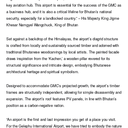
key aviation hub. This airport is essential for the success of the GMC as
a business hub, and it is also a critical lifeline for Bhutan’s national
security, especially for a landlocked country.” – His Majesty King Jigme
Khesar Namgyel Wangchuck, King of Bhutan
Set against a backdrop of the Himalayas, the airport’s diagrid structure
is crafted from locally and sustainably sourced timber and adorned with
traditional Bhutanese woodcarvings by local artists. The painted facade
draws inspiration from the ‘Kachen,’ a wooden pillar revered for its
structural significance and intricate design, embodying Bhutanese
architectural heritage and spiritual symbolism.
Designed to accommodate GMC’s projected growth, the airport’s timber
frames are structurally independent, allowing for simple disassembly and
expansion. The airport’s roof features PV panels, in line with Bhutan’s
position as a carbon-negative nation.
“An airport is the first and last impression you get of a place you visit.
For the Gelephu International Airport, we have tried to embody the nature