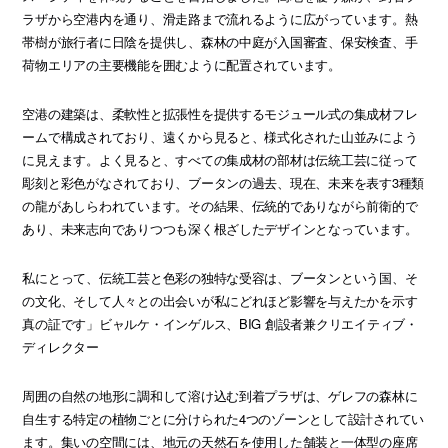
ラザから空港内を通り、滑走路まで流れるように広がっています。熱
帯樹が旅行者に日陰を提供し、森林の中庭が入国審査、保安検査、手
荷物エリアの主要機能を囲むように配置されています。
空港の建築は、柔軟性と拡張性を提供するモジュール式の集成材フレ
ームで構成されており、遠くから見ると、様式化された山並みによう
に見えます。よく見ると、すべての集成材の部材は伝統工芸に従って
彫刻と彩色がなされており、ブータンの過去、現在、未来を表す3種類
の龍があしらわれています。その結果、伝統的でありながら前衛的で
あり、未来志向でありつつも深く根ざしたデザインとなっています。
私にとって、伝統工芸と色彩の独特な受容は、ブータンという国、そ
の文化、そして人々との出会いが私にどれほど影響を与えたかを示す
真の証です」ビャルケ・インゲルス、BIG 創設者兼クリエイティブ・
ディレクター
周囲の自然の地形に調和して溶け込む到着プラザは、ゲレフの森林に
自生する特定の植物ごとに分けられた4つのゾーンとして設計されてい
ます。集いの空間には、地元の天然石を使用した舗装と一体型の座席