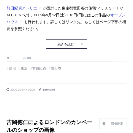
前田紀貞アトリエ
が設計した東京都世田谷の住宅”ＰＬＡＳＴＩＣ
ＭＯＯＮ”です。2009年9月12日(土)・13日(日)にはこの作品の
オープン
ハウス
も行われます。詳しくはリンク先、もしくはページ下部の概
要を参照ください。
続きを読む
SHARE
住宅
東京
前田紀貞
世田谷
2009.09.11 Fri 20:25
permalink
吉岡徳仁によるロンドンのカンペー
SHARE
ルのショップの画像