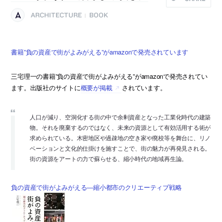
ARCHITECTURE
BOOK
|
書籍”負の資産で街がよみがえる”がamazonで発売されています
三宅理一の書籍”負の資産で街がよみがえる”がamazonで発売されてい
ます。出版社のサイトに
概要が掲載
されています。
人口が減り、空洞化する街の中で余剰資産となった工業化時代の建築
物。それを廃棄するのではなく、未来の資源として有効活用する術が
求められている。木密地区や過疎地の空き家や廃校等を舞台に、リノ
ベーションと文化的仕掛けを施すことで、街の魅力が再発見される。
街の資源をアートの力で蘇らせる、縮小時代の地域再生論。
負の資産で街がよみがえる―縮小都市のクリエーティブ戦略