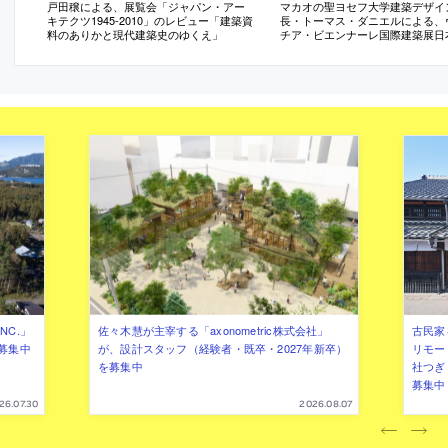
戸田穣による、展覧会「ジャパン・アー
マカオの聖ヨセフ大学建築デザイ
キテクツ1945-2010」のレビュー「建築資
長・トーマス・ダニエルによる、
料のありかと現代建築史のゆくえ」
チア・ビエンナーレ国際建築展日
レポート（日本語）
NC.」
佐々木慧が主宰する「axonometric株式会社」
古民家
募集中
が、設計スタッフ（経験者・既卒・2027年新卒）
リモー
を募集中
社つぎ
募集中
26.07.30
2026.08.07