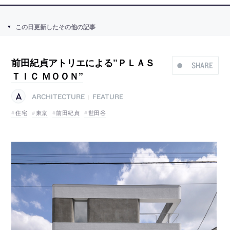
この日更新したその他の記事
前田紀貞アトリエによる”ＰＬＡＳ
SHARE
ＴＩＣ ＭＯＯＮ”
ARCHITECTURE
FEATURE
|
住宅
東京
前田紀貞
世田谷