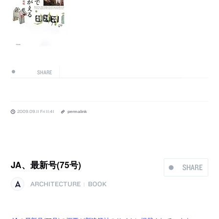
SHARE
2009.09.11 Fri 11:41
permalink
JA、最新号(75号)
SHARE
ARCHITECTURE
BOOK
|