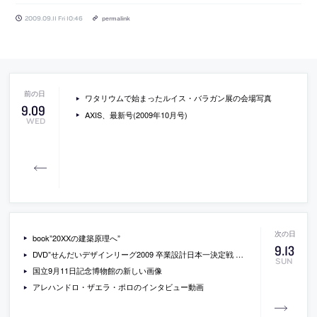
2009.09.11 Fri 10:46
permalink
ワタリウムで始まったルイス・バラガン展の会場写真
9
.
09
AXIS、最新号(2009年10月号)
WED
book”20XXの建築原理へ”
9
.
13
DVD”せんだいデザインリーグ2009 卒業設計日本一決定戦 僕らと街の未来設計図”
SUN
国立9月11日記念博物館の新しい画像
アレハンドロ・ザエラ・ポロのインタビュー動画