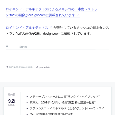
ロイキンド・アルキテクトスによるメキシコの日本食レストラ
ン”tori”の画像がdesignboomに掲載されています
ロイキンド・アルキテクトス
が設計しているメキシコの日本食レス
トラン”tori”の画像が2枚、designboomに掲載されています。
SHARE
2009.09.23 Wed 10:18
permalink
スティーブン・ホールによる”リンクド・ハイブリッド”
9
.
21
東京人、2009年10月号、特集”東京 和の建築を見る”
MON
フランシスコ・イスキエルドによる”ヴェントレーラ・ワイナリー”
“光 松本陽子/ 野口里佳”展の写真