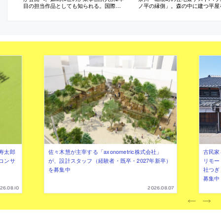
目の担当作品としても知られる。国際文
ノ平の縁側」。森の中に建つ平屋
化会館が公開や展示プログラムの運営を
修。中央に居間がある“求心性の高
担う
の構成に着目し、内外を繋ぐと共
を促す“円環状の縁側”を新設する
案。床を土間に変えた“外部的な内
と外の新たな関係に寄与
寿太郎
佐々木慧が主宰する「axonometric株式会社」
古民家
コンサ
が、設計スタッフ（経験者・既卒・2027年新卒）
リモー
を募集中
社つぎ
募集中
26.08.10
2026.08.07