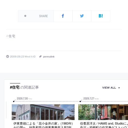
SHARE
住宅
2009.09.23 Wed 11:10
permalink
#住宅
の関連記事
VIEW ALL
2026
.
7
.
30
2026
.
7
.
27
THU
MON
伊東豊雄による「花小金井の家」(1983年)
伯耆原洋太 / HAMS and, Studi
が公開へ。妹島和世の伊東事務所入所2年
奈川・箱根町の住宅兼ゲストハウ