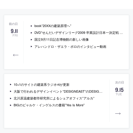
book”20XXの建築原理へ”
9
.
11
DVD”せんだいデザインリーグ2009 卒業設計日本一決定戦 僕らと街の未来設計図”
FRI
国立9月11日記念博物館の新しい画像
アレハンドロ・ザエラ・ポロのインタビュー動画
10+1のサイトの建築系ラジオr4が更新
9
.
15
大阪で行われるデザインイベント”DESIGNEAST”のDESIGNLOUNGEの出演者が発表
TUE
北川原温建築都市研究所によるシェアオフィス”アルカ”
BIGのビャルケ・インゲルスの書籍”Yes Is More”