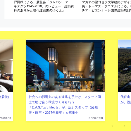
戸田穣による、展覧会「ジャパン・アー
マカオの聖ヨセフ大学建築デザイ
キテクツ1945-2010」のレビュー「建築資
長・トーマス・ダニエルによる、
料のありかと現代建築史のゆくえ」
チア・ビエンナーレ国際建築展日
レポート（日本語）
務委託)
社会への影響力のある建築を手掛け、スタッフ同
代官山を
士で助け合う環境づくりも行う
が、設
「E.A.S.T.architects」が、設計スタッフ（経験
者・既卒・2027年新卒）を募集中
26.08.03
2026.07.31