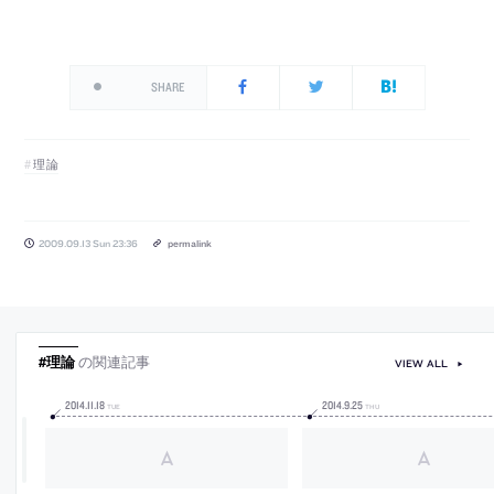
SHARE
理論
2009.09.13 Sun 23:36
permalink
#理論
の関連記事
VIEW ALL
2014
.
11
.
18
2014
.
9
.
25
TUE
THU