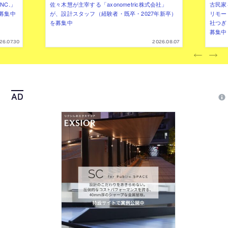
NC.」
佐々木慧が主宰する「axonometric株式会社」
古民家
募集中
が、設計スタッフ（経験者・既卒・2027年新卒）
リモー
を募集中
社つぎ
募集中
26.07.30
2026.08.07