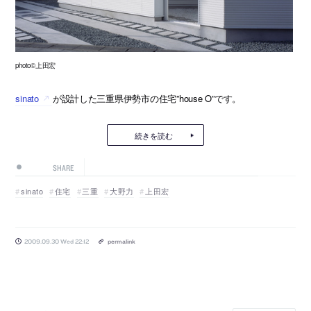
photo©上田宏
sinato
が設計した三重県伊勢市の住宅”house O”です。
続きを読む
SHARE
sinato
住宅
三重
大野力
上田宏
2009.09.30 Wed 22:12
permalink