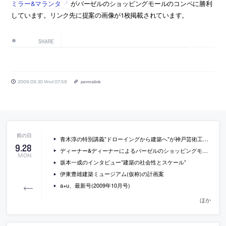
ミラー&マランタ
がバーゼルのショッピングモールのコンペに勝利
しています。リンク先に提案の画像が1枚掲載されています。
SHARE
2009.09.30 Wed 07:58
permalink
青木淳の特別講義”ドローイングから建築へ”が神戸芸術工科大学で開催[2009/10/3]
9
.
28
ディーナー&ディーナーによるバーゼルのショッピングモール
MON
坂本一成のインタビュー”建築の社会性とスケール”
伊東豊雄建築ミュージアム(仮称)の計画案
a+u、最新号(2009年10月号)
ほか