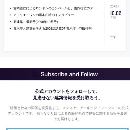
吉岡徳仁によるロンドンのカンペールと、吉岡徳仁のデザインセオリー
10
.
02
アトリエ・ワンの塚本由晴のインタビュー
FRI
新建築、最新号(2009年10月号)
青木淳と建築を考える2009対話篇07 青木淳→花田佳明
Subscribe and Follow
公式アカウントをフォローして、
見逃せない建築情報を受け取ろう。
「建築と社会の関係を視覚化する」メディア、アーキテクチャーフォトの公式
アカウントです。
様々な切り口による複眼的視点で建築に関する情報を最速
でお届けします。