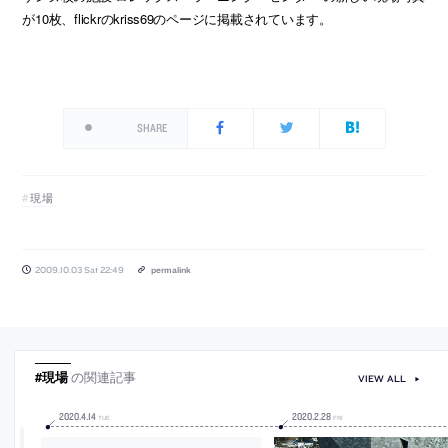
が10枚、flickrのkriss69のページに掲載されています。
SHARE
現場
2009.10.03 Sat 22:49
permalink
#現場
の関連記事
VIEW ALL
2020
.
4
.
14
2020
.
2
.
28
TUE
FRI