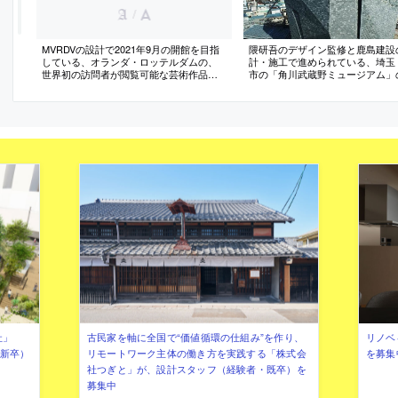
/
MVRDVの設計で2021年9月の開館を目指
隈研吾のデザイン監修と鹿島建設
している、オランダ・ロッテルダムの、
計・施工で進められている、埼玉
世界初の訪問者が閲覧可能な芸術作品の
市の「角川武蔵野ミュージアム」
収蔵庫「Depot Boijmans Van Beuningen」
写真
の外観写真
社」
古民家を軸に全国で“価値循環の仕組み”を作り、
リノベ
年新卒）
リモートワーク主体の働き方を実践する「株式会
を募集
社つぎと」が、設計スタッフ（経験者・既卒）を
募集中