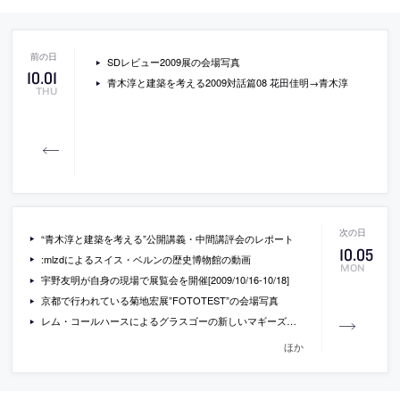
SDレビュー2009展の会場写真
10
.
01
青木淳と建築を考える2009対話篇08 花田佳明→青木淳
THU
“青木淳と建築を考える”公開講義・中間講評会のレポート
10
.
05
:mlzdによるスイス・ベルンの歴史博物館の動画
MON
宇野友明が自身の現場で展覧会を開催[2009/10/16-10/18]
京都で行われている菊地宏展”FOTOTEST”の会場写真
レム・コールハースによるグラスゴーの新しいマギーズ・センター
ほか