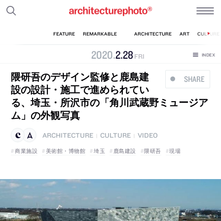
2020
.
2
.
28
FRI
隈研吾のデザイン監修と鹿島建
SHARE
設の設計・施工で進められてい
る、埼玉・所沢市の「角川武蔵野ミュージア
ム」の外観写真
ARCHITECTURE
CULTURE
VIDEO
|
|
商業施設
美術館・博物館
埼玉
鹿島建設
隈研吾
現場