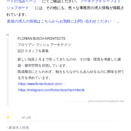
ードの当該ページ
にてご確認ください。
アーキテクチャーフォト
ジョブボード
には、その他にも、色々な事務所の求人情報が掲載さ
れています。
新規の求人の投稿はこちらからお気軽にお問い合わせください
。
FLORIAN BUSCH ARCHITECTS
フロリアン ブッシュ アーキテクツ
設計スタッフを募集
新しい知見と今まで培ってきたものや、その場・環境を考慮した建
築・都市空間を目指しています。
既成概念にとらわれず、軸をもちながらもあらゆるものに興味を持て
る方を求めています。
https://www.florianbusch.com/
https://instagram.com/florianbuscharchitects
job.architecturephoto.net
AP JOB
建築求人情報