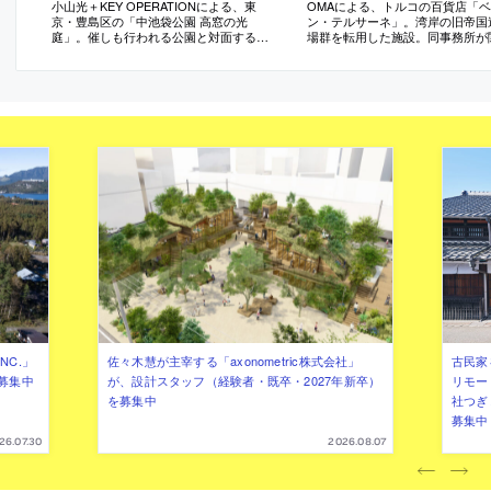
小山光＋KEY OPERATIONによる、東
OMAによる、トルコの百貨店「
京・豊島区の「中池袋公園 高窓の光
ン・テルサーネ」。湾岸の旧帝国
庭」。催しも行われる公園と対面する敷
場群を転用した施設。同事務所が
地に建つ複合ビル。広場と“一体感を生
寄せる“商業”と“保存”を結ぶプロ
む”ファサードを意図し、高窓部分を後退
として、既存躯体の中に複数の構
させて“植栽を挿入する”断面構成の建築を
挿入する構成を考案。水平的な販
考案。内部への視認性の確保とリース面
は通常生じる“階層性”を解消
積の最大化も実現
NC.」
佐々木慧が主宰する「axonometric株式会社」
古民家
募集中
が、設計スタッフ（経験者・既卒・2027年新卒）
リモー
を募集中
社つぎ
募集中
26.07.30
2026.08.07