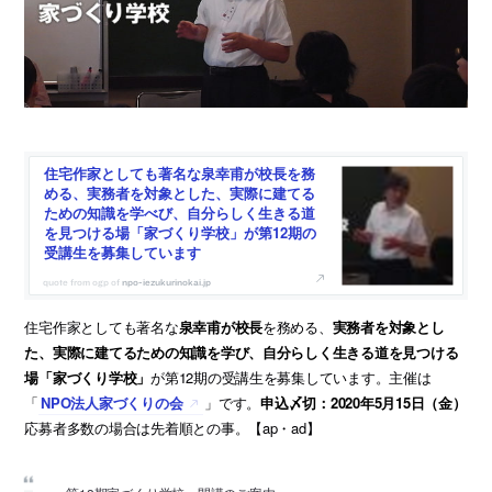
住宅作家としても著名な泉幸甫が校長を務
める、実務者を対象とした、実際に建てる
ための知識を学べび、自分らしく生きる道
を見つける場「家づくり学校」が第12期の
受講生を募集しています
npo-iezukurinokai.jp
住宅作家としても著名な
泉幸甫が校長
を務める、
実務者を対象とし
た、実際に建てるための知識を学び、自分らしく生きる道を見つける
場「家づくり学校」
が第12期の受講生を募集しています。主催は
「
NPO法人家づくりの会
」です。
申込〆切：2020年5月15日（金）
応募者多数の場合は先着順との事。【ap・ad】