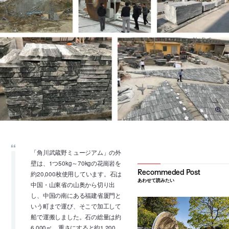
「角川武蔵野ミュージアム」の外
壁は、1つ50kg～70kgの花崗岩を
約20,000枚使用しています。石は
あわせて読みたい
中国・山東省の山奥から切り出
し、中国の南にある福建省厦門と
いう町まで運び、そこで加工して
船で運搬しました。石の総量は約
6,000㎡。重さにすると約1,200