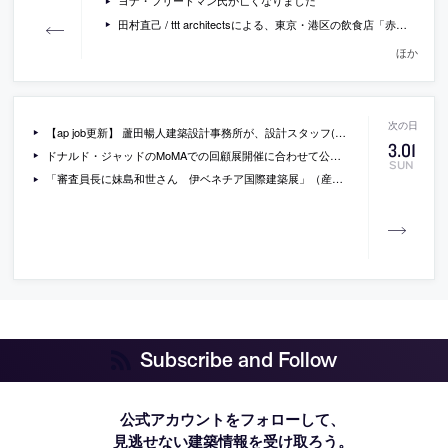
ヨナ・フリードマン氏が亡くなりました
田村直己 / ttt architectsによる、東京・港区の飲食店「赤坂のスナック」
ほか
【ap job更新】 蘆田暢人建築設計事務所が、設計スタッフ(正社員)・アルバイトを募集中
3
.
01
ドナルド・ジャッドのMoMAでの回顧展開催に合わせて公開された、過去のジャッドへのインタビュー動画
SUN
「審査員長に妹島和世さん 伊ベネチア国際建築展」（産経新聞）
Subscribe and Follow
公式アカウントをフォローして、
見逃せない建築情報を受け取ろう。