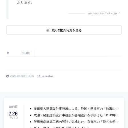
おります。
npo-iezukurinokai.jp
残り
の写真を見る
2枚
SHARE
2020.02.28 Fri 12:56
permalink
蘆田暢人建築設計事務所による、静岡・熱海市の「熱海の塔状住居」
2
.
26
成瀬・猪熊建築設計事務所が会場設計を手掛けた「2019年度グッドデザイン賞受賞展」
WED
飯田善彦建築工房の設計で完成した、京都市の「龍谷大学深草キャンパス成就館」の見学会が開催