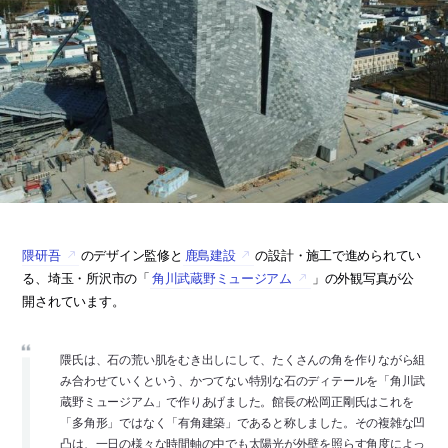
隈研吾
のデザイン監修と
鹿島建設
の設計・施工で進められてい
る、埼玉・所沢市の「
角川武蔵野ミュージアム
」の外観写真が公
開されています。
隈氏は、石の荒い肌をむき出しにして、たくさんの角を作りながら組
み合わせていくという、かつてない特別な石のディテールを「角川武
蔵野ミュージアム」で作りあげました。館長の松岡正剛氏はこれを
「多角形」ではなく「有角建築」であると称しました。その複雑な凹
凸は、一日の様々な時間軸の中でも太陽光が外壁を照らす角度によっ