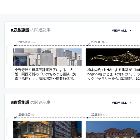
#鹿島建設
の関連記事
VIEW ALL
2025
.
9
.
18
2024
.
11
.
29
THU
FRI
小野寺匠吾建築設計事務所による、大
橋本尚樹 / NHAによる建築展「befor
阪・関西万博の「いのちめぐる冒険（河
beginning はじまりのけはい」
森正治館）」。環境問題や廃棄解体問題
ックギャラリーを会場に開催。20
も主題に計画。建築の循環プロセスの可
阪・関西万博の“いのち動的平衡館
視化を目指し、海運規格の輸送性の高い
とした展示。同建築は、生物学者
鉄骨フレーム、大阪湾の海水100%のコン
伸一がプロデュースしてNHAとAr
クリート、分解や再構築の効率が高い構
本設計などを手掛ける
造システム、で造る建築を考案
#商業施設
の関連記事
VIEW ALL
2026
.
8
.
07
2026
.
6
.
11
FRI
THU