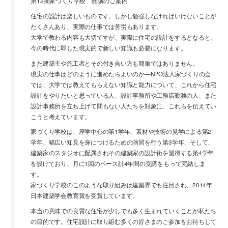
第12期家づくり学校 開講のご案内
住宅の設計は楽しいものです。しかし勉強しなければいけないことが
たくさんあり、実際の仕事では苦労もあります。
大学で教わる内容も大切ですが、実際に住宅の設計をするとなると、
今の時代に即した現実的で新しい知識も必要になります。
また建築主や施工者とその付き合い方も簡単ではありません。
現実の仕事はどのように進めたらよいのか―NPO法人家づくりの会
では、大学では教えてもらえない知識と能力について、これから住宅
設計をやりたいと思っている人、設計事務所や工務店勤務の人、また
設計事務所を立ち上げて間もない人たちを対象に、これらを伝えてい
こうと考えています。
家づくり学校は、座学中心の第1学年、素材や技術の見学による第2
学年、幅広い知見を身につけるための演習を行う第3学年、そして、
建築家のスタジオに配属されその建築家の設計術を習得する第4学年
を設けており、月に1回のペース計4年間の受講をもって完結しま
す。
家づくり学校のこのような取り組みは建築界でも注目され、2014年
日本建築学会教育賞を受賞しています。
本当の意味での良質な住宅が少しでも多く生まれていくことが私たち
の目的です。住宅設計に取り組む多くの皆さまのご参加をお待ちして