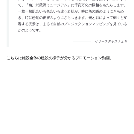
て、「角川武蔵野ミュージアム」に千変万化の様相をもたらします。
一枚一枚肌合いも色合いも違う岩肌が、時に魚の鱗のようにきらめ
き、時に恐竜の皮膚のようにざらつきます。光と影によって刻々と変
容する光景は、まるで自然のプロジェクションマッピングを見ている
かのようです。
リリーステキストより
こちらは施設全体の建設の様子が分かるプロモーション動画。