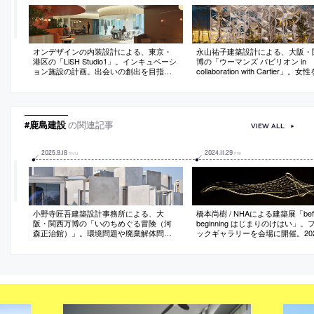
オンデザインの内装設計による、東京・
永山祐子建築設計による、大阪・
港区の「LiSH Studio1」。インキュベーシ
博の「ウーマンズ パビリオン in
ョン施設の計画。出会いの創出を目指
collaboration with Cartier」
し、人々が常に“移動”と“滞留”をする空間
としジェンダー平等を目指す施設
を志向。垂れ壁・腰壁・天井の設えで動
設計のドバイ万博日本館のファサ
線と領域を作り出すと共に公から私へと
リユースも試み、解体・運搬・保
段階的に連続するエリア構成とする
構築に関わる様々な問題を乗り越
現。次のリユース先も決定済で設
#鹿島建設
の関連記事
VIEW ALL
に開始
2025
.
9
.
18
2024
.
11
.
29
THU
FRI
小野寺匠吾建築設計事務所による、大
橋本尚樹 / NHAによる建築展「befor
阪・関西万博の「いのちめぐる冒険（河
beginning はじまりのけはい」
森正治館）」。環境問題や廃棄解体問題
ックギャラリーを会場に開催。20
も主題に計画。建築の循環プロセスの可
阪・関西万博の“いのち動的平衡館
視化を目指し、海運規格の輸送性の高い
とした展示。同建築は、生物学者
鉄骨フレーム、大阪湾の海水100%のコン
伸一がプロデュースしてNHAとAr
クリート、分解や再構築の効率が高い構
本設計などを手掛ける
造システム、で造る建築を考案