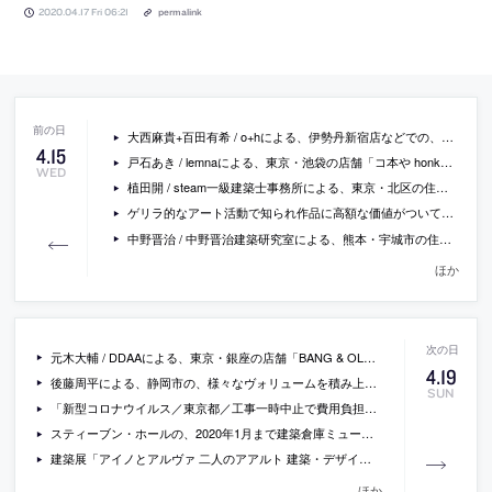
2020.04.17 Fri 06:21
permalink
大西麻貴+百田有希 / o+hによる、伊勢丹新宿店などでの、エルメスのポップアップストア「Hermès in Colors」の写真
4
.
15
戸石あき / lemnaによる、東京・池袋の店舗「コ本や honkbooks」
WED
植田開 / steam一級建築士事務所による、東京・北区の住宅「空き地の家」
ゲリラ的なアート活動で知られ作品に高額な価値がついているアーティストのバンクシーが、自宅内に制作して妻に嫌がられた作品を公開
中野晋治 / 中野晋治建築研究室による、熊本・宇城市の住宅「松橋の家」
ほか
元木大輔 / DDAAによる、東京・銀座の店舗「BANG & OLUFSEN Ginza Flagship Store」
4
.
19
後藤周平による、静岡市の、様々なヴォリュームを積み上げることでフロアの中に立体的な動きと特異な経験を生み出した、既存事務所の改修「CODO(鈴与本社リニューアルプロジェクト)」の写真
SUN
「新型コロナウイルス／東京都／工事一時中止で費用負担の指針策定へ」（建設工業新聞）
スティーブン・ホールの、2020年1月まで建築倉庫ミュージアムで行われた建築展「Steven Holl：Making Architecture」の会場動画
建築展「アイノとアルヴァ 二人のアアルト 建築・デザイン・生活革命 木材曲げ加工の技術革新と家具デザイン」が、開幕延期の為、会場動画を公開中
ほか