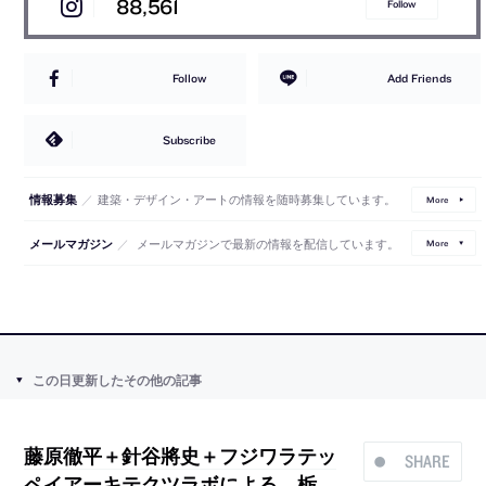
88,561
Follow
Follow
Add Friends
Subscribe
／
建築・デザイン・アートの情報を随時募集しています。
情報募集
More
／
メールマガジンで最新の情報を配信しています。
メールマガジン
More
この日更新したその他の記事
藤原徹平＋針谷將史＋フジワラテッ
SHARE
ペイアーキテクツラボによる、栃