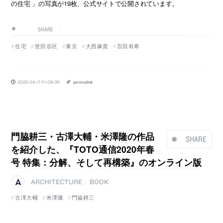
の住宅 」の写真が19枚、公式サイトで公開されています。
SHARE
住宅
世田谷区
東京
大西麻貴
百田有希
2020.04.17 Fri 08:39
permalink
門脇耕三・古澤大輔・米澤隆の作品
SHARE
を紹介した、『TOTO通信2020年春
号 特集：分解、そして再構築』のオンライン版
ARCHITECTURE
BOOK
|
古澤大輔
米澤隆
門脇耕三