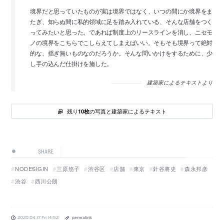
境界だと思っていたものが実は境界ではなく、いつの間にか境界をま
たぎ、知らぬ間に私的領域に足を踏み入れている、そんな店舗をつく
ってみたいと思った。であれば制度上のリースラインを消し、ニセモ
ノの境界をこちらでこしらえてしまえばいい。そもそも境界って絶対
的な、揺ぎ無いものなのだろうか。そんな問いかけをするために、少
し手の込んだ仕掛けを施した。
建築家によるテキストより
残り
の写真と建築家によるテキスト
10枚
SHARE
NODESIGIN
三原悠子
渋谷区
店舗
東京
針谷將史
森永邦彦
渋谷
西川公朗
2020.04.17 Fri 14:52
permalink