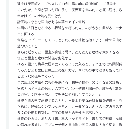
建主は美容師として独立して14年、隣の市の賃貸物件にて営業をし
ていたが、自身が育った町に戻り、美容室を営みたいと願い続け、数
年かけてこの土地を見つけた．
計画地．小さな里山がある集落のメイン道路．
集落の入口となるゆるい坂道をのぼった先、のびやかに曲がるコーナ
ーに面する．
道路をアプローチしていくとまだ小さな建物を抱くように緑の里山が
近づいてくる．
さらに近づくと、里山が背後に隠れ、だんだんと建物が大きくなる．
ひとと里山と建物の関係が変化する．
ゆるく設けた境界の屋内にくぐるように入ると、それまでは相関関係
だったひとと里山と風土との在り方が、同じ相の中で混ざりあってい
るような関係をつくった．
この風土の空気そのものを感じる、東屋や橋の下のような質の場所．
家族とお客さんのお互いのプライバシー確保と職住の分離から1 階を
美容室、２階を住居として明快に分離したプランとした．
建築予算の中で建築することと、用途上必要な絶対面積を確保させる
ために、建物はシンプルな角型とし、一般的な大きさのぺアガラスで
多くの外皮を構築し、空間の要望と合理性を追求した．
建物の外面は、通りの往来、車のヘッドライト、来客者の視線、意識
の流れを考慮し、アプローチ側と里山側で開口比率を大きく変え、場