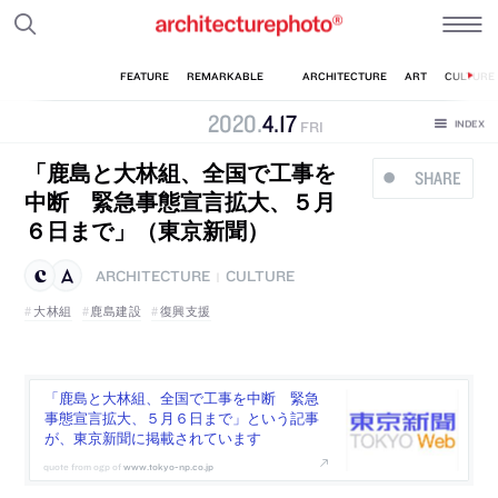
2020
.
4
.
17
FRI
「鹿島と大林組、全国で工事を
SHARE
中断 緊急事態宣言拡大、５月
６日まで」（東京新聞）
ARCHITECTURE
CULTURE
|
大林組
鹿島建設
復興支援
「鹿島と大林組、全国で工事を中断 緊急
事態宣言拡大、５月６日まで」という記事
が、東京新聞に掲載されています
www.tokyo-np.co.jp