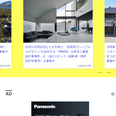
NC.」
住宅や共同住宅などを手掛け、“合理的でシンプル
古民家
募集中
なデザイン”を志向する「PANDA：山本浩三建築
リモー
設計事務所」が、設計スタッフ（経験者・既卒・
社つぎ
2027年新卒）を募集中
募集中
26.07.30
2026.07.29