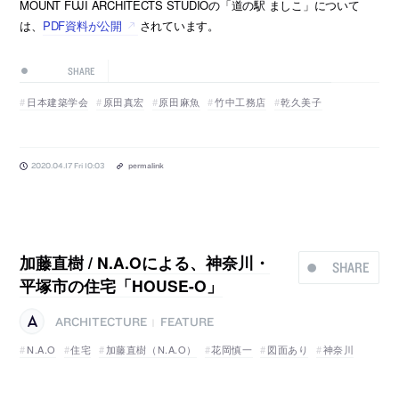
MOUNT FUJI ARCHITECTS STUDIOの「道の駅 ましこ」について
は、
PDF資料が公開
されています。
SHARE
日本建築学会
原田真宏
原田麻魚
竹中工務店
乾久美子
2020.04.17 Fri 10:03
permalink
加藤直樹 / N.A.Oによる、神奈川・
SHARE
平塚市の住宅「HOUSE-O」
ARCHITECTURE
FEATURE
|
N.A.O
住宅
加藤直樹（N.A.O）
花岡慎一
図面あり
神奈川