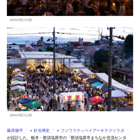
藤原徹平
＋
針谷將史
＋
フジワラテッペイアーキテクツラボ
が設計した、栃木・那須塩原市の「那須塩原市まちなか交流センタ