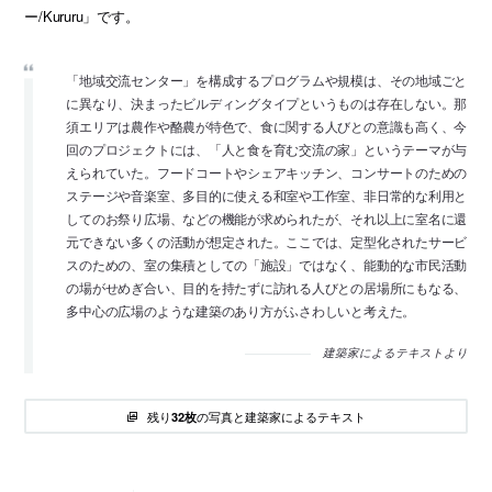
ー/Kururu」です。
「地域交流センター」を構成するプログラムや規模は、その地域ごと
に異なり、決まったビルディングタイプというものは存在しない。那
須エリアは農作や酪農が特色で、食に関する人びとの意識も高く、今
回のプロジェクトには、「人と食を育む交流の家」というテーマが与
えられていた。フードコートやシェアキッチン、コンサートのための
ステージや音楽室、多目的に使える和室や工作室、非日常的な利用と
してのお祭り広場、などの機能が求められたが、それ以上に室名に還
元できない多くの活動が想定された。ここでは、定型化されたサービ
スのための、室の集積としての「施設」ではなく、能動的な市民活動
の場がせめぎ合い、目的を持たずに訪れる人びとの居場所にもなる、
多中心の広場のような建築のあり方がふさわしいと考えた。
建築家によるテキストより
残り
の写真と建築家によるテキスト
32枚