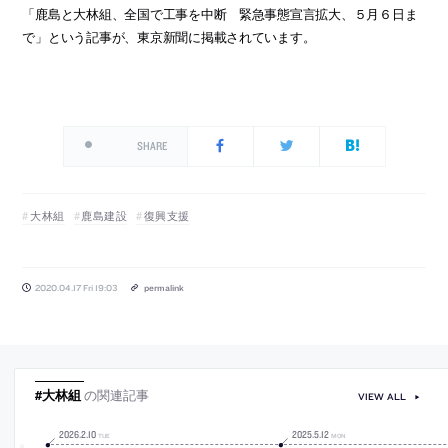
「鹿島と大林組、全国で工事を中断 緊急事態宣言拡大、５月６日ま
で」という記事が、東京新聞に掲載されています。
SHARE
大林組
鹿島建設
復興支援
2020.04.17 Fri 19:03
permalink
#大林組
の関連記事
VIEW ALL
2026
.
2
.
10
2025
.
5
.
12
TUE
MON