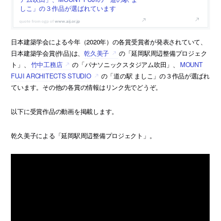
しこ」の３作品が選ばれています
www.aij.or.jp
日本建築学会による今年（2020年）の各賞受賞者が発表されていて、
日本建築学会賞(作品)は、
乾久美子
の「延岡駅周辺整備プロジェク
ト」、
竹中工務店
の「パナソニックスタジアム吹田」、
MOUNT
FUJI ARCHITECTS STUDIO
の「道の駅 ましこ」の３作品が選ばれ
ています。その他の各賞の情報はリンク先でどうぞ。
以下に受賞作品の動画を掲載します。
乾久美子による「延岡駅周辺整備プロジェクト」。