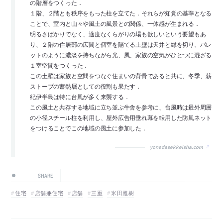
の階層をつくった．
１階、２階とも秩序をもった柱を立てた．それらが知覚の基準となる
ことで、室内と山々や風土の風景との関係、一体感が生まれる．
明るさばかりでなく、適度なくらがりの場も欲しいという要望もあ
り、２階の住居部の広間と個室を隔てる土壁は天井と縁を切り、パレ
ットのように濃淡を持ちながら光、風、家族の空気がひとつに混ざる
１室空間をつくった．
この土壁は家族と空間をつなぐ住まいの背骨であると共に、冬季、薪
ストーブの蓄熱層としての役割も果たす．
紀伊半島は特に台風が多く来襲する．
この風土と共存する地域に立ち並ぶ牛舎を参考に、台風時は最外周層
の小径スチール柱を利用し、屋外広告用垂れ幕を転用した防風ネット
をつけることでこの地域の風土に参加した．
yonedasekkeisha.com
SHARE
住宅
店舗兼住宅
店舗
三重
米田雅樹