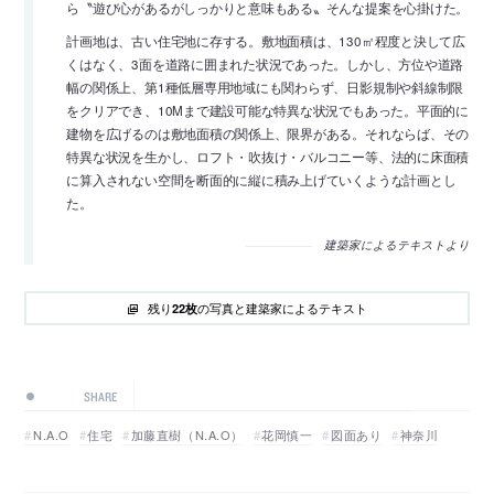
ら〝遊び心があるがしっかりと意味もある〟そんな提案を心掛けた。
計画地は、古い住宅地に存する。敷地面積は、130㎡程度と決して広
くはなく、3面を道路に囲まれた状況であった。しかし、方位や道路
幅の関係上、第1種低層専用地域にも関わらず、日影規制や斜線制限
をクリアでき、10Mまで建設可能な特異な状況でもあった。平面的に
建物を広げるのは敷地面積の関係上、限界がある。それならば、その
特異な状況を生かし、ロフト・吹抜け・バルコニー等、法的に床面積
に算入されない空間を断面的に縦に積み上げていくような計画とし
た。
建築家によるテキストより
残り
の写真と建築家によるテキスト
22枚
SHARE
N.A.O
住宅
加藤直樹（N.A.O）
花岡慎一
図面あり
神奈川