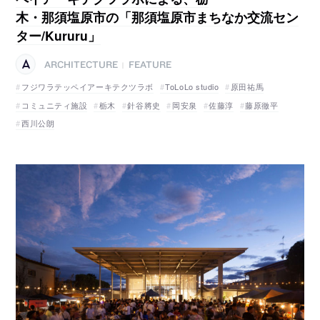
木・那須塩原市の「那須塩原市まちなか交流セン
ター/Kururu」
ARCHITECTURE
FEATURE
|
フジワラテッペイアーキテクツラボ
ToLoLo studio
原田祐馬
コミュニティ施設
栃木
針谷將史
岡安泉
佐藤淳
藤原徹平
西川公朗