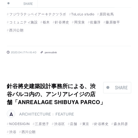
SHARE
フジワラテッペイアーキテクツラボ
ToLoLo studio
原田祐馬
コミュニティ施設
栃木
針谷將史
岡安泉
佐藤淳
藤原徹平
西川公朗
2020.04.17 Fri 16:40
permalink
針谷將史建築設計事務所による、渋
SHARE
谷パルコ内の、アンリアレイジの店
舗「ANREALAGE SHIBUYA PARCO」
ARCHITECTURE
FEATURE
|
NODESIGIN
三原悠子
渋谷区
店舗
東京
針谷將史
森永邦彦
渋谷
西川公朗