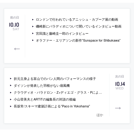
ロンドンで行われているアニッシュ・カプーア展の動画
10
.
10
磯崎新にパラディオについて聞いているインタビュー動画
SAT
宮田識と藤崎圭一郎のインタビュー
オラファー・エリアソンの新作”Sunspace for Shibukawa”
折元立身よる富山でのパン人間のパフォーマンスの様子
10
.
14
ダイソンが発表した羽根がない扇風機
WED
クラウディオ・バラドロン・Z+ディエゴ・グラス・Pによる”JUNQUILLOS CHAPEL”
小山登美夫とARTiTの編集長の対談の後編
長坂常/スキーマ建築計画による”Paco in Yokohama”
ほか