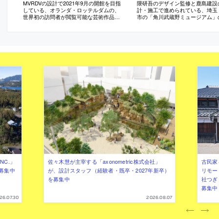
MVRDVの設計で2021年9月の開館を目指
隈研吾のデザイン監修と鹿島建設
している、オランダ・ロッテルダムの、
計・施工で進められている、埼玉
世界初の訪問者が閲覧可能な芸術作品の
市の「角川武蔵野ミュージアム」
収蔵庫「Depot Boijmans Van Beuningen」
写真
の外観写真
NC.」
佐々木慧が主宰する「axonometric株式会社」
古民家
募集中
が、設計スタッフ（経験者・既卒・2027年新卒）
リモー
を募集中
社つぎ
募集中
26.07.30
2026.08.07