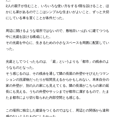
2人の親子が住むこと、いろいろな使い方をする1階を設けること、ほ
かにも家があるのでここはシンプルな住まいがよいこと、ずっと大切
にしている車を置くことが条件だった。
周辺に開けるような場所ではないので、敷地目いっぱいに建てつつも
中に光庭を設ける構成にした。
その光庭を中心に、生きるための小さなスペースを周囲に配置してい
った。
光庭としてつくったものは、「庭」というよりも「都市」の残余のよ
うなものとなった。
そう感じるのは、その残余を通して隣の長屋の外壁やそびえたつマン
ションの洗濯物だったりが垣間見えるからかもしれない。本来自分の
家の外壁が、別の人の家にも見えてくる。隣の長屋がこちらの家の延
長にも見える。うちの外壁やサッシまでが都市に属するもので、たま
たま都市により切り取られた内部空間とも感じる。
この場所に独立した建築をつくるのではなく、周辺との関係から違和
感のないようなものにしたかった。