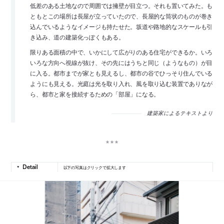
低差のある土地なので周囲では擁壁が目立つ。それも置いてみた。も
ともとこの場所は長屋が立っていたので、長屋的な筒状のものが巻き
込んでいるようなイメージも持たせた。坂道や路地的なスケールも引
き込み、道の建築化っぽくもある。
限りある面積の中で、いかにして広がりのある住宅ができるか。いろ
いろな方向へ視線が抜け、その先にはうちと同じ（ようなもの）が目
に入る。都市までが家とも見えるし、都市の谷でひっそり住んでいる
ようにも見える。光庭は光を取り入れ、風を取り込む装置でありなが
ら、都市と家を接続するための「部屋」になる。
建築家によるテキストより
以下の写真はクリックで拡大します