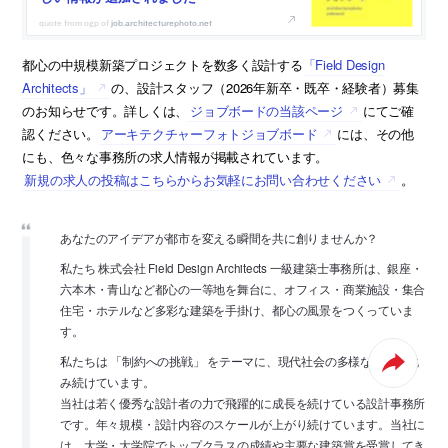
job.architecturephoto.net
都心の中規模新築プロジェクトを数多く設計する
「Field Design
Architects」
の、設計スタッフ（2026年新卒・既卒・経験者）募集
のお知らせです。詳しくは、
ジョブボードの当該ページ
にてご確
認ください。
アーキテクチャーフォトジョブボード
には、その他
にも、色々な事務所の求人情報が掲載されています。
新規の求人の投稿はこちらからお気軽にお問い合わせください
。
あなたのアイデアが都市を変える瞬間を共に創りませんか？
私たち 株式会社 Field Design Architects 一級建築士事務所は、銀座・
六本木・青山など都心の一等地を舞台に、オフィス・商業施設・集合
住宅・ホテルなど多彩な建築を手掛け、都心の風景をつくっていま
す。
私たちは 「制約への挑戦」 をテーマに、現代社会の多様な課題へ挑
み続けています。
当社は若く優秀な設計者の力で飛躍的に成長を続けている設計事務所
です。年々規模・設計内容のスケールが上がり続けています。当社に
は、大学・大学院でトップクラスの成績や主要な建築賞を受賞してき