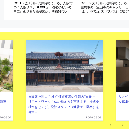
OSTR / 太田翔＋武井良祐による、大阪市
OSTR / 太田翔＋武井良祐による
の「大阪サウナDESSE」。都心のビルの
生駒市の「宝山寺のギャラリーと
中に計画された温浴施設。閉鎖的な状況
宅」。車で近づけない場所に建つ
で“日常の延長”としての空間を目指し、多
を改修。搬入に係る与件を考慮し
様な動線がある“庭のような建築”を志向。
内の材料の再利用で“コストの抑制
異なる特徴を持つ７つのサウナをフロア
たな価値の創出”を叶える設計を
に点在させて“川的な風景”で繋げる
体で出た部材を“新たな仕上げ”に
空間をつくる
社」
古民家を軸に全国で“価値循環の仕組み”を作り、
リノベ
年新卒）
リモートワーク主体の働き方を実践する「株式会
を募集
社つぎと」が、設計スタッフ（経験者・既卒）を
募集中
26.08.07
2026.08.03