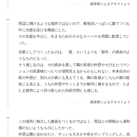
建築家によるテキストより
周辺に開けるような場所ではないので、敷地目いっぱいに建てつつも
中に光庭を設ける構成にした。
その光庭を中心に、生きるための小さなスペースを周囲に配置してい
った。
光庭としてつくったものは、「庭」というよりも「都市」の残余のよ
うなものとなった。
そう感じるのは、その残余を通して隣の長屋の外壁やそびえたつマン
ションの洗濯物だったりが垣間見えるからかもしれない。本来自分の
家の外壁が、別の人の家にも見えてくる。隣の長屋がこちらの家の延
長にも見える。うちの外壁やサッシまでが都市に属するもので、たま
たま都市により切り取られた内部空間とも感じる。
建築家によるテキストより
この場所に独立した建築をつくるのではなく、周辺との関係から違和
感のないようなものにしたかった。
外壁は隣と合わせたり、サッシも大きさや色をサンプリングした。高