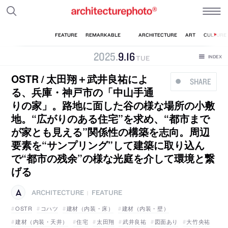
2025
.
9
.
16
TUE
OSTR / 太田翔＋武井良祐によ
SHARE
る、兵庫・神戸市の「中山手通
りの家」。路地に面した谷の様な場所の小敷
地。“広がりのある住宅”を求め、“都市まで
が家とも見える”関係性の構築を志向。周辺
要素を“サンプリング”して建築に取り込ん
で“都市の残余”の様な光庭を介して環境と繋
げる
ARCHITECTURE
FEATURE
|
OSTR
コハツ
建材（内装・床）
建材（内装・壁）
建材（内装・天井）
住宅
太田翔
武井良祐
図面あり
大竹央祐