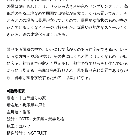
外壁は隣と合わせたり、サッシも大きさや色をサンプリングした。高
低差のある土地なので周囲では擁壁が目立つ。それも置いてみた。も
ともとこの場所は長屋が立っていたので、長屋的な筒状のものが巻き
込んでいるようなイメージも持たせた。坂道や路地的なスケールも引
き込み、道の建築化っぽくもある。
限りある面積の中で、いかにして広がりのある住宅ができるか。いろ
いろな方向へ視線が抜け、その先にはうちと同じ（ようなもの）が目
に入る。都市までが家とも見えるし、都市の谷でひっそり住んでいる
ようにも見える。光庭は光を取り入れ、風を取り込む装置でありなが
ら、都市と家を接続するための「部屋」になる。
■建築概要
題名：中山手通りの家
所在地：兵庫県神戸市
主用途：住宅
設計：OSTR / 太田翔＋武井良祐
施工：コハツ
構造設計：IN-STRUCT