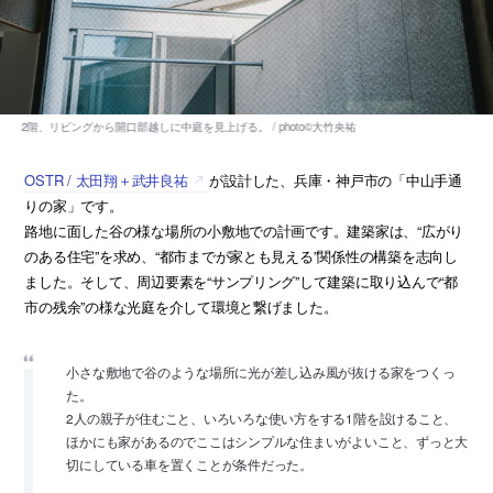
OSTR / 太田翔＋武井良祐
が設計した、兵庫・神戸市の「中山手通
りの家」です。
路地に面した谷の様な場所の小敷地での計画です。建築家は、“広がり
のある住宅”を求め、“都市までが家とも見える”関係性の構築を志向し
ました。そして、周辺要素を“サンプリング”して建築に取り込んで“都
市の残余”の様な光庭を介して環境と繋げました。
小さな敷地で谷のような場所に光が差し込み風が抜ける家をつくっ
た。
2人の親子が住むこと、いろいろな使い方をする1階を設けること、
ほかにも家があるのでここはシンプルな住まいがよいこと、ずっと大
切にしている車を置くことが条件だった。