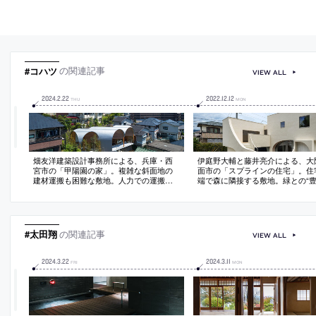
#コハツ
の関連記事
VIEW ALL
2024
.
2
.
22
2022
.
12
.
12
THU
MON
畑友洋建築設計事務所による、兵庫・西
伊庭野大輔と藤井亮介による、大
宮市の「甲陽園の家」。複雑な斜面地の
面市の「スプラインの住宅」。住
建材運搬も困難な敷地。人力での運搬と
端で森に隣接する敷地。緑との“
組立の可能性を模索し、“LVL材”を重ね
係性”構築を目指し、曲面で囲ま
て“1つのアーチフレーム”とする“組木架
スで“立体的な回遊性”と内部から
構”の建築を考案。構成に“多軸性”を導入
な風景”を生成。木造の制約を意
して周辺環境とも呼応させる
い“自由な建築”も意図
#太田翔
の関連記事
VIEW ALL
2024
.
3
.
22
2024
.
3
.
11
FRI
MON