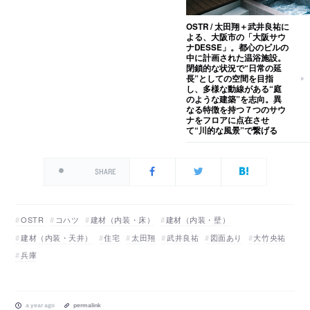
OSTR / 太田翔＋武井良祐に
よる、大阪市の「大阪サウ
ナDESSE」。都心のビルの
中に計画された温浴施設。
閉鎖的な状況で“日常の延
長”としての空間を目指
し、多様な動線がある“庭
のような建築”を志向。異
なる特徴を持つ７つのサウ
ナをフロアに点在させ
て“川的な風景”で繋げる
SHARE
OSTR
コハツ
建材（内装・床）
建材（内装・壁）
建材（内装・天井）
住宅
太田翔
武井良祐
図面あり
大竹央祐
兵庫
a year ago
permalink