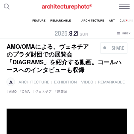
2025
.
9
.
21
SUN
AMO/OMAによる、ヴェネチア
SHARE
のプラダ財団での展覧会
「DIAGRAMS」を紹介する動画。コールハ
ースへのインタビューも収録
ARCHITECTURE
EXHIBITION
VIDEO
REMARKABLE
|
|
|
AMO
OMA
ヴェネチア
建築展