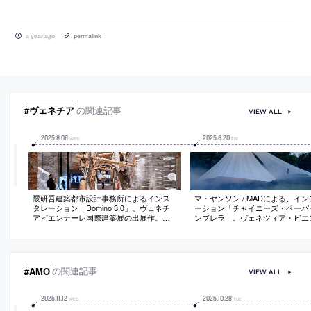
a year ago
permalink
#ヴェネチア
の関連記事
VIEW ALL
2025
.
8
.
06
2025
.
6
.
20
WED
FRI
隈研吾建築都市設計事務所によるインス
マ・ヤンソン / MADによる、イ
タレーション「Domino 3.0」。ヴェネチ
ーション「チャイニーズ・ペーパ
アビエンナーレ国際建築展の出展作。全
ンブレラ」。ヴェネツィア・ビエ
体テーマの“AI”に対し、人が自然の中で暮
レの中国館の屋外での計画。建築
らす為の“最強の助手”としてAIを扱う作品
の共存への省察を促す存在を求め
を志向。倒木を素材に3DスキャンとAIを
的な“油紙傘”から着想を得て“古
活用して構造的整合性をとり実現
の技術”と“現代のセンシング技術
わせた作品を考案
#AMO
の関連記事
VIEW ALL
2025
.
11
.
12
2025
.
10
.
28
WED
TUE