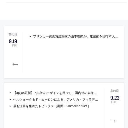
プリツカー賞受賞建築家の山本理顕が、建築家を目指す人たちへのアドバイスを語っている動画。ルイジアナ美術館の制作で2025年9月に公開されたもの
9
.
19
FRI
【ap job更新】 “共存”のデザインを目指し、国内外の多様なプロジェクトに取り組む「トラオシェアーキテクツ」が、設計スタッフ（経験者・既卒・2025年新卒）と広報事務を募集中
9
.
23
ヘルツォーク＆ド・ムーロンによる、アメリカ・フィラデルフィアの美術館「カルダー・ガーデンズ」。20世紀を代表する彫刻家の為の美術館。高速道路沿いの“都市の空白地”に造られる建築として、人々の目的地であると共に“新たなタイプの芸術と過ごす空間”を志向。“内部に建物を含んだ庭”としての施設を考案
TUE
最も注目を集めたトピックス［期間：2025/9/15-9/21］