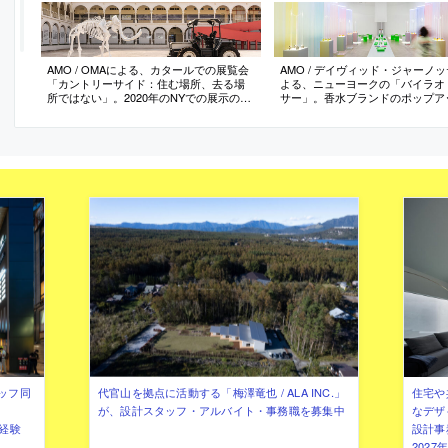
AMO / OMAによる、カタールでの展覧会
AMO / デイヴィッド・ジャーノ
「カントリーサイド：住む場所、去る場
よる、ニューヨークの「バイラオ
所ではない」。2020年のNYでの展示の新
サー」。香水ブランドのポップア
たな展開として企画。アフリカからアジ
企業指針“エネルギーは全て”から
アに広がる山岳地形の“アーク”に焦点を当
製品に込められた“感覚的実験”を
て、都市生活の代替案となるプロトタイ
為の物理的な環境”へと変換する
プを探索。展示に加えてワークショッ
向。様々なゾーンに分割しつつも
プ・講義・実験なども行う
ンで一体感を創出
ッフ同
代官山を拠点に活動する「梅澤竜也 / ALA INC.」
住宅や
が、設計スタッフ・アルバイト・事務職を募集中
なデザ
（経験
設計事
202