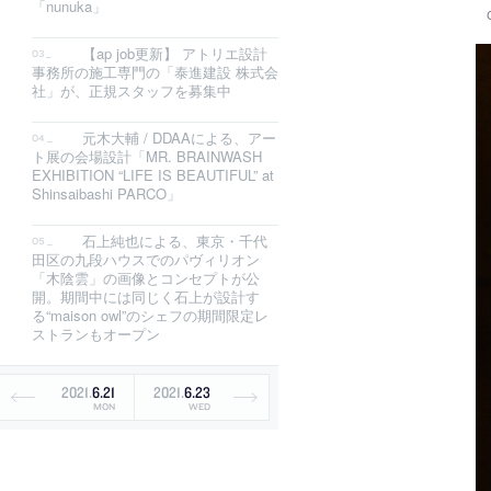
「nunuka」
【ap job更新】 アトリエ設計
事務所の施工専門の「泰進建設 株式会
社」が、正規スタッフを募集中
元木大輔 / DDAAによる、アー
ト展の会場設計「MR. BRAINWASH
EXHIBITION “LIFE IS BEAUTIFUL” at
Shinsaibashi PARCO」
石上純也による、東京・千代
田区の九段ハウスでのパヴィリオン
「木陰雲」の画像とコンセプトが公
開。期間中には同じく石上が設計す
る“maison owl”のシェフの期間限定レ
ストランもオープン
2021
.
6
.
21
2021
.
6
.
23
MON
WED