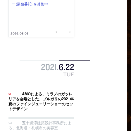
み”を作り、リモートワーク主体の働
ー (業務委託) を募集中
け、スタッフ同士で助け合う環境づ
ALA INC.」が、設計スタッフ・アル
的でシンプルなデザイン”を志向する
き方を実践する「株式会社つぎと」
くりも行う「E.A.S.T.architects」
バイト・事務職を募集中
「PANDA：山本浩三建築設計事務
が、設計スタッフ（経験者・既卒）
が、設計スタッフ（経験者・既卒・
所」が、設計スタッフ（経験者・既
を募集中
2027年新卒）を募集中
卒・2027年新卒）を募集中
2026.08.03
2026.08.03
2026.07.31
2026.07.30
2026.07.29
2021
.
6
.
22
TUE
AMOによる、ミラノのガッレ
リアを会場とした、ブルガリの2021年
夏のファインジュエリーショーのセッ
トデザイン
五十嵐淳建築設計事務所によ
る、北海道・札幌市の美容室