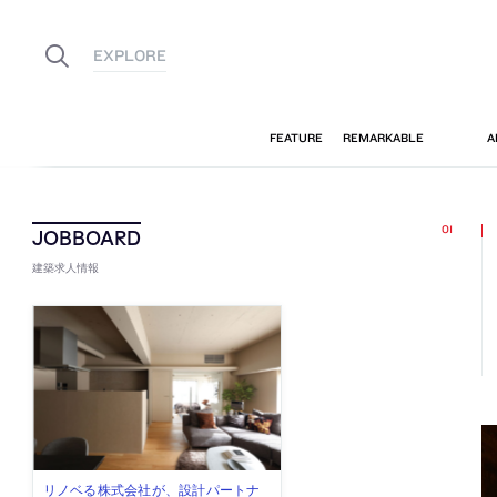
建築求人情報
古民家を軸に全国で“価値循環の仕組
リノベる株式会社が、設計パートナ
社会への影響力のある建築を手掛
代官山を拠点に活動する「梅澤竜也 /
住宅や共同住宅などを手掛け、“合理