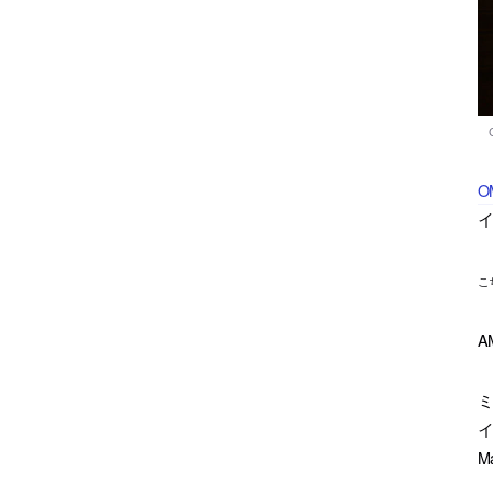
O
こ
A
ミ
イ
M