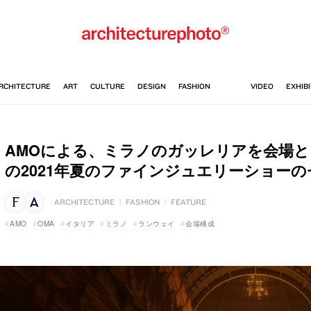
AMOによる、ミラノのガッレリアを会場
の2021年夏のファインジュエリーショー
ARCHITECTURE
|
FASHION
|
FEATURE
AMO
OMA
イタリア
ミラノ
ランウェイ
会場構成